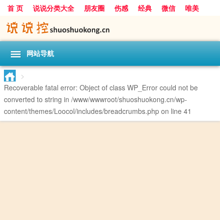
首 页
说说分类大全
朋友圈
伤感
经典
微信
唯美
励志
爱情
女生
搞笑
一句话
网站导航
>
Recoverable fatal error
: Object of class WP_Error could not be
converted to string in
/www/wwwroot/shuoshuokong.cn/wp-
content/themes/Loocol/includes/breadcrumbs.php
on line
41