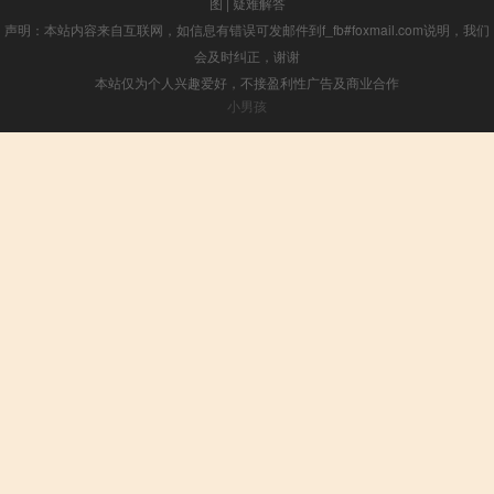
图
|
疑难解答
声明：本站内容来自互联网，如信息有错误可发邮件到f_fb#foxmail.com说明，我们
会及时纠正，谢谢
本站仅为个人兴趣爱好，不接盈利性广告及商业合作
小男孩