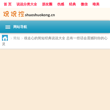
首 页
说说分类大全
朋友圈
伤感
经典
微信
唯美
励志
爱情
女生
搞笑
一句话
网站导航
>
简短
>
很走心的简短经典说说大全 总有一些话会震撼到你的心
灵