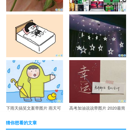
官宣恋爱的说说配图 官宣句子
抖音摆地摊文案 摆地摊的搞笑
简短创意
说说带图片
谐音梗土味情话大全带图片 油
很酷的霸气句子带图片 最新霸
腻搞笑的土味情话
气说说高冷范
下雨天搞笑文案带图片 雨天可
高考加油说说带图片 2020最简
以发的幽默句子
单励志的高考文案
猜你想看的文章