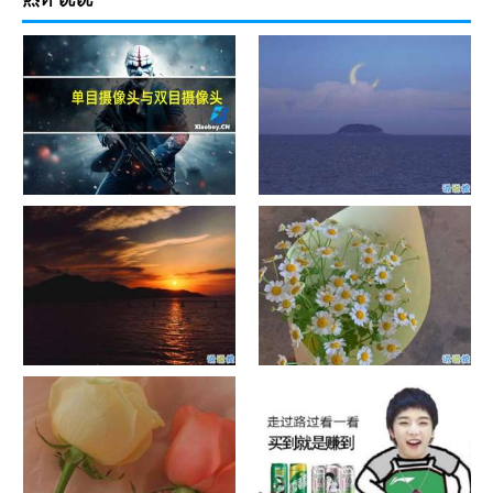
单目摄像头与双目摄像头
晚安励志语录带图片 晚安心语
励志鸡汤
日出文案温柔句子 看日出的微
晒风景照的唯美说说配图 适合
信说说配图
发风景的朋友圈文案