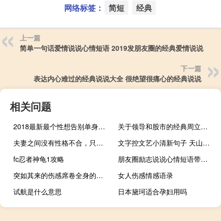
网络标签：
简短
经典
上一篇
简单一句话爱情说说心情短语 2019发朋友圈的经典爱情说说
下一篇
表达内心难过的经典说说大全 很绝望很痛心的经典说说
相关问题
2018最新最个性想告别单身的说说签名大全
关于领导和股市的经典周立波语录
夫妻之间没有性格不合，只有理解不够
文字控文艺小清新句子 天山鸟飞绝故人两相忘
fc忍者神龟1攻略
朋友圈励志说说心情短语带图片 温暖人心的说说能激励人的那种
突如其来的伤感席卷全身的伤感说说 感到特别悲伤的非主流伤感说说
女人伤感情感语录
试航是什么意思
日本黛珂适合孕妇用吗