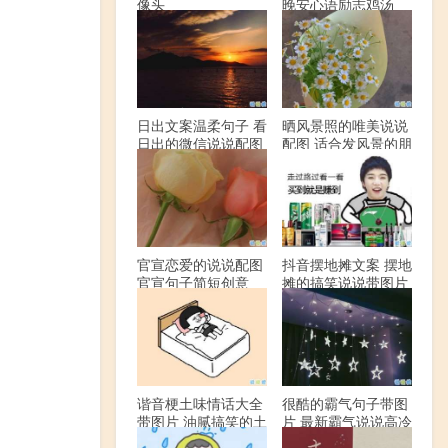
像头
晚安心语励志鸡汤
日出文案温柔句子 看
晒风景照的唯美说说
日出的微信说说配图
配图 适合发风景的朋
友圈文案
官宣恋爱的说说配图
抖音摆地摊文案 摆地
官宣句子简短创意
摊的搞笑说说带图片
谐音梗土味情话大全
很酷的霸气句子带图
带图片 油腻搞笑的土
片 最新霸气说说高冷
味情话
范