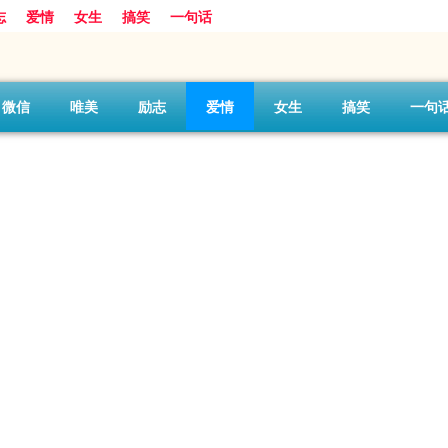
志
爱情
女生
搞笑
一句话
微信
唯美
励志
爱情
女生
搞笑
一句