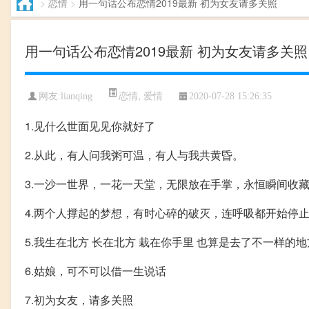
>
恋情
>
用一句话公布恋情2019最新 初为女友请多关照
用一句话公布恋情2019最新 初为女友请多关照
恋情
,
爱情
网友:lianqing
2020-07-28 15:26:35
1.见什么世面见见你就好了
2.从此，有人问我粥可温，有人与我共黄昏。
3.一沙一世界，一花一天堂，无限放在手掌，永恒瞬间收
4.两个人撑起的梦想，有时心碎的破灭，连呼吸都开始停
5.我生在北方 长在北方 栽在你手里 也算是去了不一样的地
6.姑娘，可不可以借一生说话
7.初为女友，请多关照