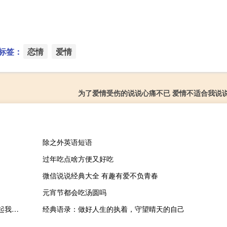
标签：
恋情
爱情
为了爱情受伤的说说心痛不已 爱情不适合我说
除之外英语短语
过年吃点啥方便又好吃
微信说说经典大全 有趣有爱不负青春
元宵节都会吃汤圆吗
爱情治愈系文字说说加配图2018最新版 人潮拥挤你自然而然的牵起我的手
经典语录：做好人生的执着，守望晴天的自己