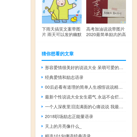
下雨天搞笑文案带图
高考加油说说带图片
片 雨天可以发的幽默
2020最简单励志的高
句子
考文案
猜你想看的文章
形容爱情很美好的说说大全 呆萌可爱的简单暖心情话合集
经典爱情和励志语录
00后必看有道理的简单人生感悟说说精选：成长是什么
最新个性说说大全女生霸气 永远不会烂大街的句子
一个人深夜里泪流满面的心痛说说 我最后一件能为你做的事竟然是走出你的人生
2018职场励志正能量语录
天上的月亮像什么_
精选101句佛语经典语录