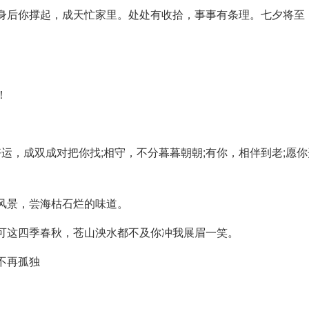
。身后你撑起，成天忙家里。处处有收拾，事事有条理。七夕将至
！
好运，成双成对把你找;相守，不分暮暮朝朝;有你，相伴到老;愿
的风景，尝海枯石烂的味道。
，可这四季春秋，苍山泱水都不及你冲我展眉一笑。
不再孤独