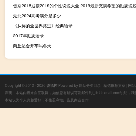
告别2018迎接2019的个性说说大全 2019最新充满希望的励志说
湖北2024高考满分是多少
《从你的全世界路过》经典语录
2017年励志语录
商丘适合开车吗冬天
Copyright © 2012 - 2026
说说控
Powered by
网站分类目录
|
精选推荐文章
|
网站
声明：本站内容来自互联网，如信息有错误可发邮件到f_fb#foxmail.com说明
本站仅为个人兴趣爱好，不接盈利性广告及商业合作