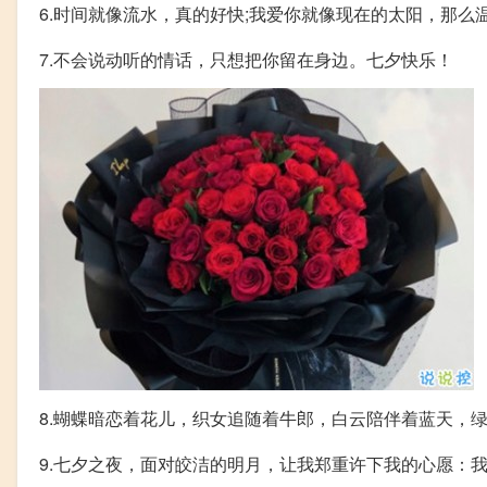
6.时间就像流水，真的好快;我爱你就像现在的太阳，那么
7.不会说动听的情话，只想把你留在身边。七夕快乐！
8.蝴蝶暗恋着花儿，织女追随着牛郎，白云陪伴着蓝天，
9.七夕之夜，面对皎洁的明月，让我郑重许下我的心愿：我