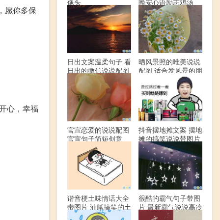
像头
晚安心语励志鸡汤
，愿你多保
日出文案温柔句子 看
晒风景照的唯美说说
日出的微信说说配图
配图 适合发风景的朋
友圈文案
你开心，幸福
官宣恋爱的说说配图
抖音摆地摊文案 摆地
官宣句子简短创意
摊的搞笑说说带图片
谐音梗土味情话大全
很酷的霸气句子带图
带图片 油腻搞笑的土
片 最新霸气说说高冷
味情话
范