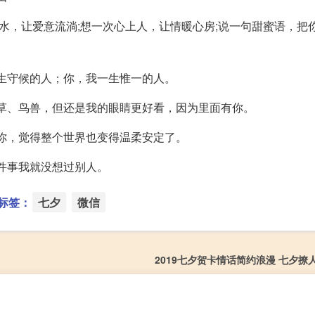
河水，让爱意流淌;想一次心上人，让情暖心房;说一句甜蜜语，把
一生守候的人；你，我一生惟一的人。
花草、鸟兽，但还是我的眼睛更好看，因为里面有你。
个你，觉得整个世界也变得温柔安定了。
这件事我就没想过别人。
标签：
七夕
微信
2019七夕贺卡情话简约浪漫 七夕撩