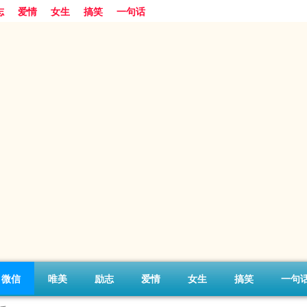
志
爱情
女生
搞笑
一句话
微信
唯美
励志
爱情
女生
搞笑
一句