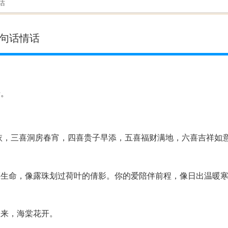
话
一句话情话
老。
依，三喜洞房春宵，四喜贵子早添，五喜福财满地，六喜吉祥如
亮生命，像露珠划过荷叶的倩影。你的爱陪伴前程，像日出温暖
秋来，海棠花开。