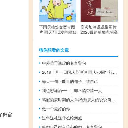
下雨天搞笑文案带图
高考加油说说带图片
片 雨天可以发的幽默
2020最简单励志的高
句子
考文案
猜你想看的文章
中外关于谦虚的名言警句
2019十月一日国庆节说说 国庆70周年祝福语大全
每天一句正能量的句子，致自己
我也想潇洒一生，却不慎钟情一人
骂醒颓废时期的人 写给颓废人的说说简单正能量
做一个最好的你
了归宿
过年送礼送什么给亲戚
鼓励自己树立信心的励志名言警句