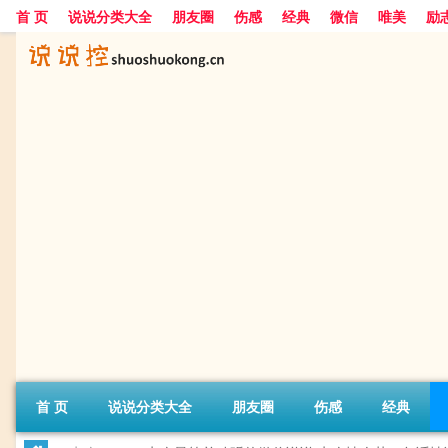
首 页
说说分类大全
朋友圈
伤感
经典
微信
唯美
励
首 页
说说分类大全
朋友圈
伤感
经典