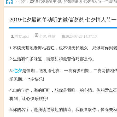
>
七夕
>
2019七夕最简单动听的微信说说 七夕情人节一句话情
2019七夕最简单动听的微信说说 七夕情人节
七夕
,
微信
网友:qixi
2020-07-28 14:37:10
1.不谈天荒地老海枯石烂，也不谈天长地久，只谈与你到
2.生活有许多味道，而最甜和最苦恰巧都是你。
七夕
3.
是佳期，送礼送七喜：一喜有缘相聚，二喜两情相
乐无期。七夕快乐!
4.山的宁静，海的叮咛，想你是我唯一的心情。你的爱点
将到，让心快乐旅行!
5.你的名字，是我读过最短的情诗。我很喜欢你，像春去