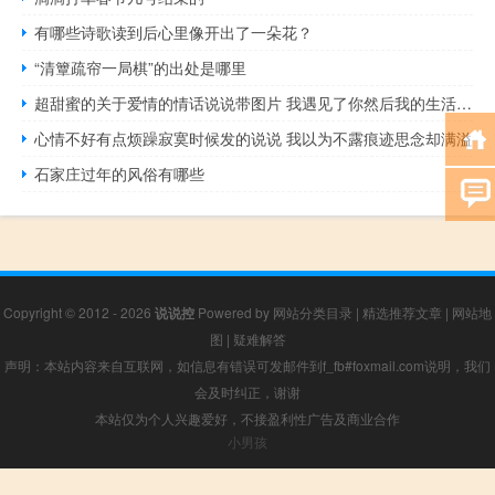
有哪些诗歌读到后心里像开出了一朵花？
“清簟疏帘一局棋”的出处是哪里
超甜蜜的关于爱情的情话说说带图片 我遇见了你然后我的生活改变了
心情不好有点烦躁寂寞时候发的说说 我以为不露痕迹思念却满溢
石家庄过年的风俗有哪些
Copyright © 2012 - 2026
说说控
Powered by
网站分类目录
|
精选推荐文章
|
网站地
图
|
疑难解答
声明：本站内容来自互联网，如信息有错误可发邮件到f_fb#foxmail.com说明，我们
会及时纠正，谢谢
本站仅为个人兴趣爱好，不接盈利性广告及商业合作
小男孩