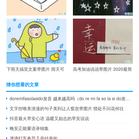
谐音梗土味情话大全带图片 油
很酷的霸气句子带图片 最新霸
腻搞笑的土味情话
气说说高冷范
下雨天搞笑文案带图片 雨天可
高考加油说说带图片 2020最简
以发的幽默句子
单励志的高考文案
猜你想看的文章
doremifasolasido发音 越来越高吗（do re mi fa so la si do发音）
文字控唯美浪漫的句子美到让人窒息带图片 惜处不问花何往
抖音最火早安心语 温暖又励志的早安说说
晚安正能量语录锦集
滴滴打车春节几号结束的