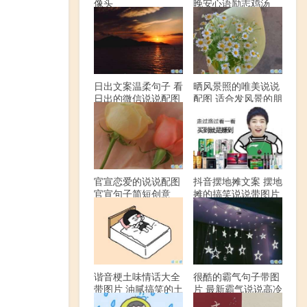
像头
晚安心语励志鸡汤
日出文案温柔句子 看
晒风景照的唯美说说
日出的微信说说配图
配图 适合发风景的朋
友圈文案
官宣恋爱的说说配图
抖音摆地摊文案 摆地
官宣句子简短创意
摊的搞笑说说带图片
谐音梗土味情话大全
很酷的霸气句子带图
带图片 油腻搞笑的土
片 最新霸气说说高冷
味情话
范