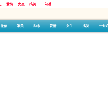
志
爱情
女生
搞笑
一句话
微信
唯美
励志
爱情
女生
搞笑
一句