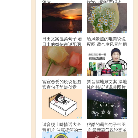
像头
晚安心语励志鸡汤
日出文案温柔句子 看
晒风景照的唯美说说
日出的微信说说配图
配图 适合发风景的朋
友圈文案
官宣恋爱的说说配图
抖音摆地摊文案 摆地
官宣句子简短创意
摊的搞笑说说带图片
谐音梗土味情话大全
很酷的霸气句子带图
带图片 油腻搞笑的土
片 最新霸气说说高冷
味情话
范