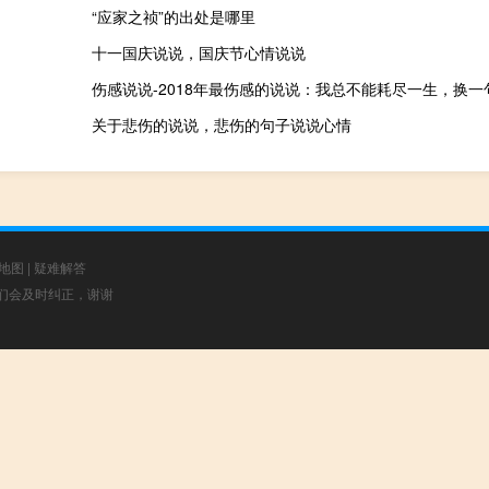
“应家之祯”的出处是哪里
十一国庆说说，国庆节心情说说
伤感说说-2018年最伤感的说说：我总不能耗尽一生，换
关于悲伤的说说，悲伤的句子说说心情
地图
|
疑难解答
，我们会及时纠正，谢谢