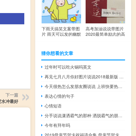
下雨天搞笑文案带图
高考加油说说带图片
片 雨天可以发的幽默
2020最简单励志的高
句子
考文案
猜你想看的文章
过年时可以吃火锅吗英文
再见七月八月你好图片说说2018最新版 唯美好听的八月你好说说配图
今天很热怎么发朋友圈说说 上班快要热死了的说说
下一篇
表达心情的句子
度水冲最好
心情短语
分手说说潇洒霸气的那种 洒脱霸气的朋友圈分手句子
今年有拜年吗
2019母亲节贺卡祝福语合集 母亲节贺卡赞美妈妈的话