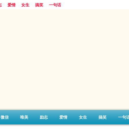
志
爱情
女生
搞笑
一句话
微信
唯美
励志
爱情
女生
搞笑
一句