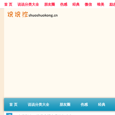
首 页
说说分类大全
朋友圈
伤感
经典
微信
唯美
励
首 页
说说分类大全
朋友圈
伤感
经典