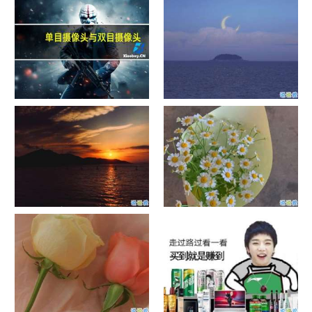
单目摄像头与双目摄像头
晚安励志语录带图片 晚安心语
励志鸡汤
日出文案温柔句子 看日出的微
晒风景照的唯美说说配图 适合
信说说配图
发风景的朋友圈文案