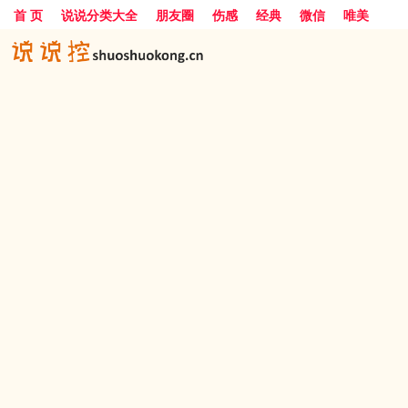
首 页
说说分类大全
朋友圈
伤感
经典
微信
唯美
励志
爱情
女生
搞笑
一句话