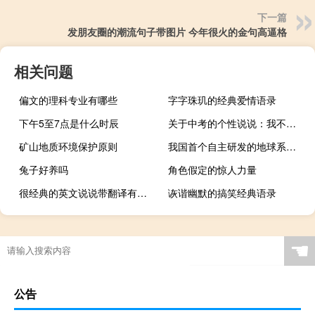
下一篇
发朋友圈的潮流句子带图片 今年很火的金句高逼格
相关问题
偏文的理科专业有哪些
字字珠玑的经典爱情语录
下午5至7点是什么时辰
关于中考的个性说说：我不怕六月的中考，我怕的是六月的别离
矿山地质环境保护原则
我国首个自主研发的地球系统模型宣布开源
兔子好养吗
角色假定的惊人力量
很经典的英文说说带翻译有配图 英文心情说说大全
诙谐幽默的搞笑经典语录
☚
公告