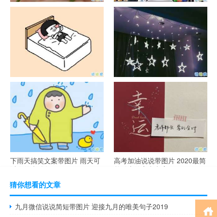
官宣恋爱的说说配图 官宣句子
抖音摆地摊文案 摆地摊的搞笑
简短创意
说说带图片
谐音梗土味情话大全带图片 油
很酷的霸气句子带图片 最新霸
腻搞笑的土味情话
气说说高冷范
下雨天搞笑文案带图片 雨天可
高考加油说说带图片 2020最简
以发的幽默句子
单励志的高考文案
猜你想看的文章
九月微信说说简短带图片 迎接九月的唯美句子2019