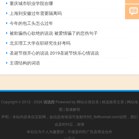
重庆城市职业学院在哪
上海到安徽过年需要隔离吗
今年的包工头怎么过年
被欺骗伤心欲绝的说说 被爱情骗了的悲伤句子
北京理工大学在职研究生好考吗
圣诞节很开心的说说 2019圣诞节快乐心情说说
主谓结构的词语
Copyright © 2012 - 2026
说说控
Powered by
网站分类目录
|
精选推荐文章
|
网站地
图
|
疑难解答
声明：本站内容来自互联网，如信息有错误可发邮件到f_fb#foxmail.com说明，我们
会及时纠正，谢谢
本站仅为个人兴趣爱好，不接盈利性广告及商业合作
小男孩