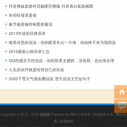
抖音撩妹套路对话截图完整版 抖音表白套路截图
朱祁钰母亲是谁
春节最美轴对称图形窗花
2013年搞笑经典语录
唯美诗意的说说：你的眼里长出一片海，却始终不肯为我而蓝
2019最新心情语录汇总
QQ伤感文字控说说：你的世界太拥挤，没有我，也合情合理
人生的诀窍就是经营自己的长处
2020下雪天气朋友圈说说 雪天说说文艺短句子
Copyright © 2012 - 2026
说说控
Powered by
网站分类目录
|
精选推荐文章
|
网站地
图
|
疑难解答