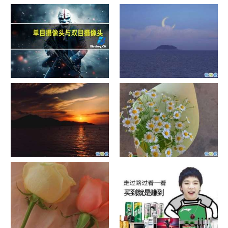
单目摄像头与双目摄像头
晚安励志语录带图片 晚安心语
励志鸡汤
日出文案温柔句子 看日出的微
晒风景照的唯美说说配图 适合
信说说配图
发风景的朋友圈文案