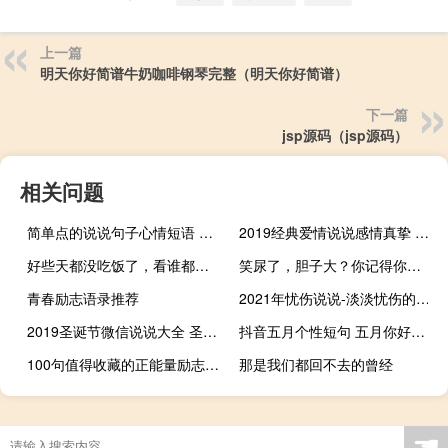
上一篇
明天你好简谱牛奶咖啡钢琴完整（明天你好简谱）
下一篇
jsp源码（jsp源码）
相关问题
简单点的说说句子心情短语 没有人是好脾气只是你比较重要
2019经典爱情说说感情真挚 最新和爱情有关的说说句子
好些天都没吃饭了，看谁都像烙饼
笑尿了，胆子大？你记得你小时候自己放个屁把自己吓哭了吗
青春励志语录推荐
2021年忧伤说说-淡淡忧伤的说说，有关于忧伤的说说
2019圣诞节微信说说大全 圣诞节朋友圈说说心情短语
抖音五月个性短句 五月你好请多多关照
100句值得收藏的正能量励志语录
那是我们都回不去的曾经
☚