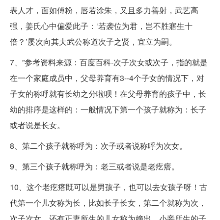
表人才，面如傅粉，唇若涂朱，又且多力善射，武艺高
强，姜氏心中偏爱此子：‘若袭位为君，岂不胜寤生十
倍？’屡次向其夫武公称道次子之贤，宜立为嗣。
7、”参考资料来源：百度百科-次子次女或次子，指的就是
在一个家庭成员中，父母养育有3--4个子女的情况下，对
子女的称呼就有长幼之分啦呗！在父母养育的孩子中，长
幼的排序是这样的：一般情况下第一个孩子就称为：长子
或者说是长女。
8、第二个孩子就称呼为：次子或者说称呼为次女。
9、第三个孩子就称呼为：老三或者说是老疙瘩。
10、这个老疙瘩既可以是男孩子，也可以去女孩子呀！古
代第一个儿女称为长，比如长子长女，第二个就称为次，
次子次女，还有正妻所生的儿女称为嫡出，小妾所生的子