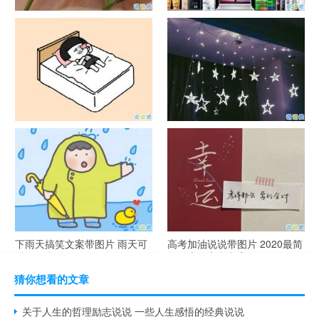
官宣恋爱的说说配图 官宣句子
抖音摆地摊文案 摆地摊的搞笑
简短创意
说说带图片
谐音梗土味情话大全带图片 油
很酷的霸气句子带图片 最新霸
腻搞笑的土味情话
气说说高冷范
下雨天搞笑文案带图片 雨天可
高考加油说说带图片 2020最简
以发的幽默句子
单励志的高考文案
猜你想看的文章
关于人生的哲理励志说说 一些人生感悟的经典说说