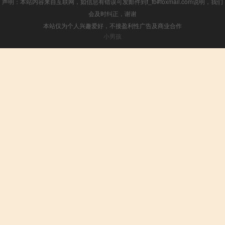
声明：本站内容来自互联网，如信息有错误可发邮件到f_fb#foxmail.com说明，我们
会及时纠正，谢谢
本站仅为个人兴趣爱好，不接盈利性广告及商业合作
小男孩