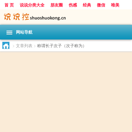
首 页
说说分类大全
朋友圈
伤感
经典
微信
唯美
励志
爱情
女生
搞笑
一句话
网站导航
>
文章列表
>
称谓长子次子（次子称为）