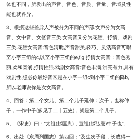
体也不同，所发出的声音、音色、音质、音量、音域及性
能也就各异。
3、根据这些差异人声被分为不同的声部.女声分为女高
音、女中音、女低音三类.女高音又分为花腔、抒情、戏剧
三类.花腔女高音:音色清脆,声音甜美,轻巧、灵活高音可唱
至小字三组的c,以至小字三组的e,f,g.抒情女高音：音色秀
丽,柔和圆润,抒情性强.戏剧女高音:音色丰满,洪亮有力,具有
戏剧性.想必你最好音区是在小字一组c到小字二组的降b,
所以老师说你是次女高音。
4、回答：第二个女儿、第二个儿子延伸：次子，也称仲
子，一作中子(多见于二十五史)，就是第二个儿子。
5、《宋史》曰：“太祖(赵匡胤)，宣祖(赵弘殷)中子也”。
6、出处《东周列国志》第四回：“及生次子段，长成得一