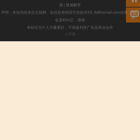
图
|
疑难解答
声明：本站内容来自互联网，如信息有错误可发邮件到f_fb#foxmail.com说明，我们
会及时纠正，谢谢
本站仅为个人兴趣爱好，不接盈利性广告及商业合作
小男孩