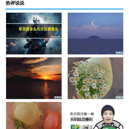
热评说说
单目摄像头与双目摄像头
晚安励志语录带图片 晚安心语
励志鸡汤
日出文案温柔句子 看日出的微
晒风景照的唯美说说配图 适合
信说说配图
发风景的朋友圈文案