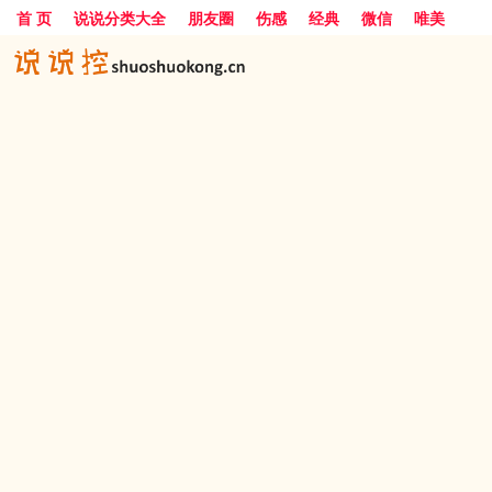
首 页
说说分类大全
朋友圈
伤感
经典
微信
唯美
励志
爱情
女生
搞笑
一句话