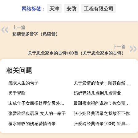
网络标签：
天津
安防
工程有限公司
上一篇
粘读音多音字（粘读音）
下一篇
关于思念家乡的古诗100首（关于思念家乡的古诗）
相关问题
感慨人生的句子
关于爱情的语录：顺其自然的另外一种诠释就是不在乎
勇于冒险
妈妈驿站几点到几点营业
未成年子女四招处理父母外遇问题
最甜蜜幸福的说说：你负责美丽妖艳，我负责努力赚钱
张爱玲经典语录-女人的一辈子
张小娴经典语录之我放不下你
覆水难收的伤感爱情语录
张爱玲经典语录100句-经典语录