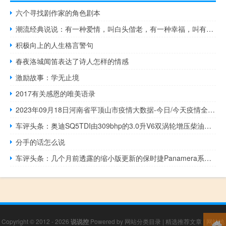
六个寻找剧作家的角色剧本
潮流经典说说：有一种爱情，叫白头偕老，有一种幸福，叫有你相伴
积极向上的人生格言警句
春夜洛城闻笛表达了诗人怎样的情感
激励故事：学无止境
2017有关感恩的唯美语录
2023年09月18日河南省平顶山市疫情大数据-今日/今天疫情全网搜索最新实时消息动态情况通知播报
车评头条：奥迪SQ5TDI由309bhp的3.0升V6双涡轮增压柴油发动机提供
分手的话怎么说
车评头条：几个月前透露的缩小版更新的保时捷Panamera系列已经填写完毕
Copyright © 2012 - 2026
说说控
Powered by
网站分类目录
|
精选推荐文章
|
网站地