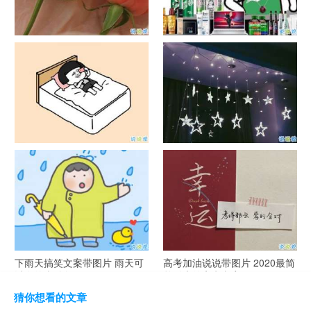
官宣恋爱的说说配图 官宣句子
抖音摆地摊文案 摆地摊的搞笑
简短创意
说说带图片
谐音梗土味情话大全带图片 油
很酷的霸气句子带图片 最新霸
腻搞笑的土味情话
气说说高冷范
下雨天搞笑文案带图片 雨天可
高考加油说说带图片 2020最简
以发的幽默句子
单励志的高考文案
猜你想看的文章