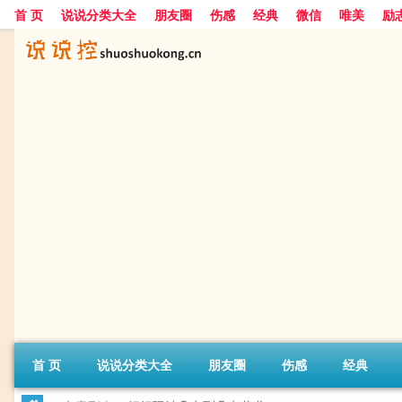
首 页
说说分类大全
朋友圈
伤感
经典
微信
唯美
励
首 页
说说分类大全
朋友圈
伤感
经典