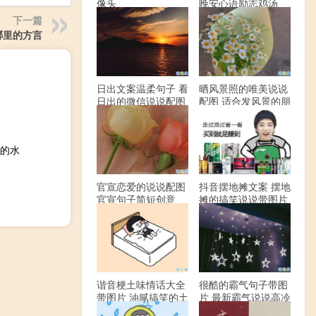
像头
晚安心语励志鸡汤
下一篇
哪里的方言
日出文案温柔句子 看
晒风景照的唯美说说
日出的微信说说配图
配图 适合发风景的朋
友圈文案
的水
官宣恋爱的说说配图
抖音摆地摊文案 摆地
官宣句子简短创意
摊的搞笑说说带图片
谐音梗土味情话大全
很酷的霸气句子带图
带图片 油腻搞笑的土
片 最新霸气说说高冷
味情话
范