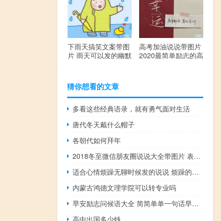
下雨天搞笑文案带图
高考加油说说带图片
片 雨天可以发的幽默
2020最简单励志的高
句子
考文案
猜你想看的文章
多看这些经典语录，就有勇气面对生活
唐代冬天戴什么帽子
各朝代如何拜年
2018冬至微信朋友圈说说大全带图片 表达美好祝福的冬至说说
适合心情烦躁无聊时候发的说说 烦躁的心情就像用十除以三得出的结果一样
内蒙古鸿德文理学院可以转专业吗
早安励志问候语大全 简简单单一句话早安心语
高中出国多少钱