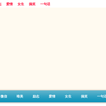
志
爱情
女生
搞笑
一句话
微信
唯美
励志
爱情
女生
搞笑
一句