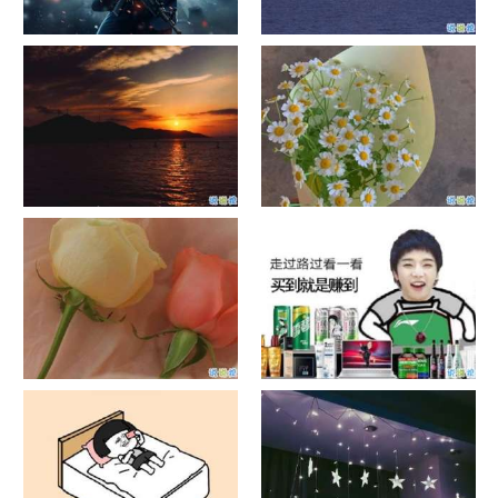
单目摄像头与双目摄像头
晚安励志语录带图片 晚安心语
励志鸡汤
日出文案温柔句子 看日出的微
晒风景照的唯美说说配图 适合
信说说配图
发风景的朋友圈文案
官宣恋爱的说说配图 官宣句子
抖音摆地摊文案 摆地摊的搞笑
简短创意
说说带图片