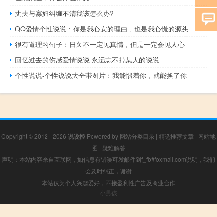
丈夫与寡妇纠缠不清我该怎么办?
QQ爱情个性说说：你是我心安的理由，也是我心慌的源头
很有道理的句子：日久不一定见真情，但是一定会见人心
回忆过去的伤感爱情说说 永远忘不掉某人的说说
个性说说-个性说说大全带图片：我能惯着你，就能换了你
Copyright © 2012 - 2026
说说控
Powered by
网站分类目录
|
精选推荐文章
|
网站地
图
|
疑难解答
声明：本站内容来自互联网，如信息有错误可发邮件到f_fb#foxmail.com说明，我们
会及时纠正，谢谢
本站仅为个人兴趣爱好，不接盈利性广告及商业合作
小男孩