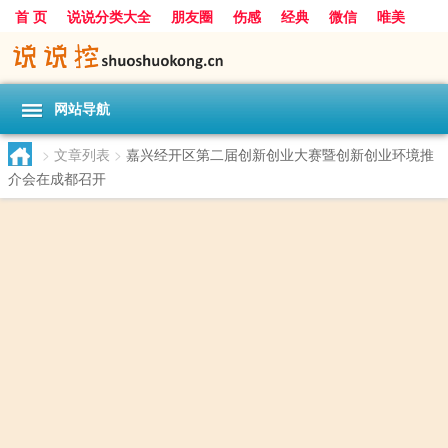
首 页
说说分类大全
朋友圈
伤感
经典
微信
唯美
励志
爱情
女生
搞笑
一句话
网站导航
>
文章列表
>
嘉兴经开区第二届创新创业大赛暨创新创业环境推
介会在成都召开