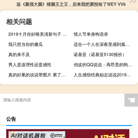
追《最强大脑》猜脑王之王，后来我把票投给了WEY VV6
相关问题
2019十月你好唯美清新句子 十月你好唯美心情短句
情人节单身狗语录
我只想当你的傻瓜
适合一个人在深夜里感到孤独寂寞时发的说说
真的来不及
诺基亚（诺基亚5130报价）
男人是该理性还是感性
俏皮的QQ说说：再昂贵的狗粮，也抚平不了沙皮狗的忧伤
真的好累的说说带图片 累了倦了的心情说说
人生感悟经典励志说说2019精选 简单一句话说透人生
☚
公告