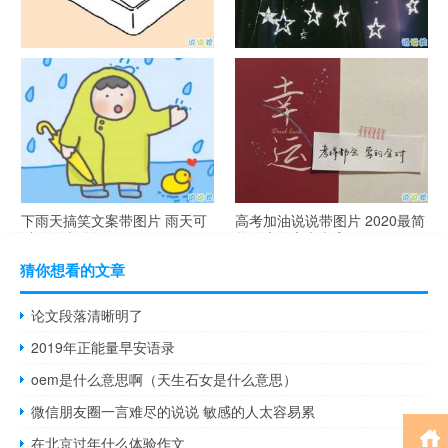
谐音梗土味情话大全带图片 油
很酷的霸气句子带图片 最新霸
腻搞笑的土味情话
气说说高冷范
下雨天搞笑文案带图片 雨天可
高考加油说说带图片 2020最简
以发的幽默句子
单励志的高考文案
猜你想看的文章
论文段落清晰明了
2019年正能量早安语录
oem是什么意思啊（天生石女是什么意思）
微信朋友圈一言难尽的说说 敏感的人太容易累
在北京过年什么体验作文