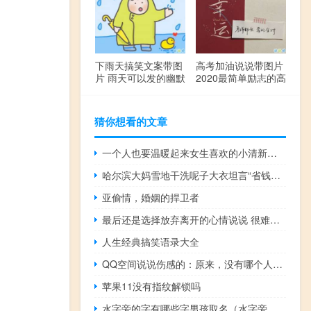
下雨天搞笑文案带图
高考加油说说带图片
片 雨天可以发的幽默
2020最简单励志的高
句子
考文案
猜你想看的文章
一个人也要温暖起来女生喜欢的小清新句子 想在烟花绽放时扑到你的怀里
哈尔滨大妈雪地干洗呢子大衣坦言“省钱好使”大家都知道 到底什么情况呢
亚偷情，婚姻的捍卫者
最后还是选择放弃离开的心情说说 很难过无法撑下去的伤感心情说说
人生经典搞笑语录大全
QQ空间说说伤感的：原来，没有哪个人，能够成为你的永远
苹果11没有指纹解锁吗
水字旁的字有哪些字男孩取名（水字旁的字有哪些）