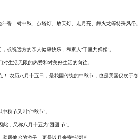
烧斗香、树中秋、点塔灯、放天灯、走月亮、舞火龙等特殊风俗
活，或祝远方的亲人健康快乐，和家人“千里共婵娟”。
人们对生活无限的热爱和对美好生活的向往。
一点！ 农历八月十五日，是我国传统的中秋节，也是我国仅次于
以中秋节又叫“仲秋节”。
此，又称八月十五为“团圆 节”。
合”，客居他乡的游子，更是以月来寄托深情。