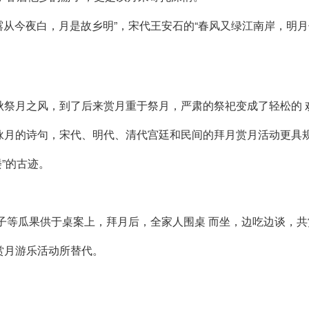
“露从今夜白，月是故乡明”，宋代王安石的“春风又绿江南岸，明
。
秋祭月之风，到了后来赏月重于祭月，严肃的祭祀变成了轻松的 
咏月的诗句，宋代、明代、清代宫廷和民间的拜月赏月活动更具
楼”的古迹。
枣子等瓜果供于桌案上，拜月后，全家人围桌 而坐，边吃边谈，
赏月游乐活动所替代。