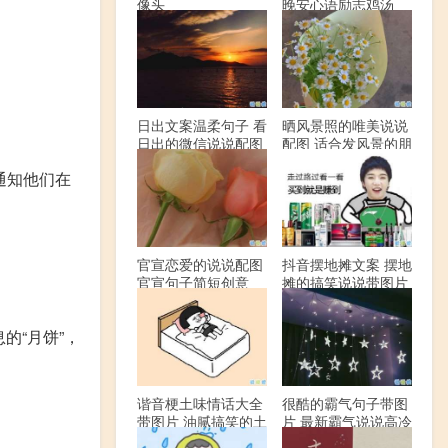
像头
晚安心语励志鸡汤
日出文案温柔句子 看
晒风景照的唯美说说
日出的微信说说配图
配图 适合发风景的朋
友圈文案
通知他们在
官宣恋爱的说说配图
抖音摆地摊文案 摆地
官宣句子简短创意
摊的搞笑说说带图片
的“月饼”，
谐音梗土味情话大全
很酷的霸气句子带图
带图片 油腻搞笑的土
片 最新霸气说说高冷
味情话
范