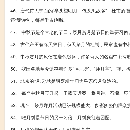
46、唐代诗人李白的“举头望明月，低头思故乡”，杜甫的
还”等诗句，都是千古绝唱。
47、 中秋节是个古老的节日，祭月赏月是节日的重要习俗
48、古代帝王有春天祭日，秋天祭月的社制，民家也有中
49、中秋赏月的风俗在唐代极盛，许多诗人的名篇中都有
50、 我国各地至今遗存着许多“拜月坛”、“拜月亭”、“望月
51、北京的“月坛”就是明嘉靖年间为皇家祭月修造的。
52、 每当中秋月亮升起，于露天设案，将月饼、石榴、
53、现在，祭月拜月活动已被规模盛大、多彩多姿的群众
54、 吃月饼是节日的另一习俗，月饼象征着团圆。
55、月饼的制作从唐代以后越来越考究。