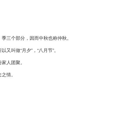
、季三个部分，因而中秋也称仲秋。
又叫做“月夕”，“八月节”。
盼家人团聚。
念之情。