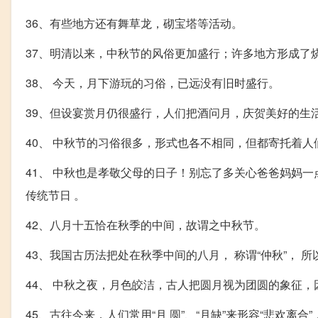
36、有些地方还有舞草龙，砌宝塔等活动。
37、明清以来，中秋节的风俗更加盛行；许多地方形成了
38、 今天，月下游玩的习俗，已远没有旧时盛行。
39、但设宴赏月仍很盛行，人们把酒问月，庆贺美好的生
40、 中秋节的习俗很多，形式也各不相同，但都寄托着
41、 中秋也是孝敬父母的日子！别忘了多关心爸爸妈妈
传统节日 。
42、八月十五恰在秋季的中间，故谓之中秋节。
43、我国古历法把处在秋季中间的八月， 称谓“仲秋”， 所
44、 中秋之夜，月色皎洁，古人把圆月视为团圆的象征，因
45、古往今来，人们常用“月 圆”、“月缺”来形容“悲欢离