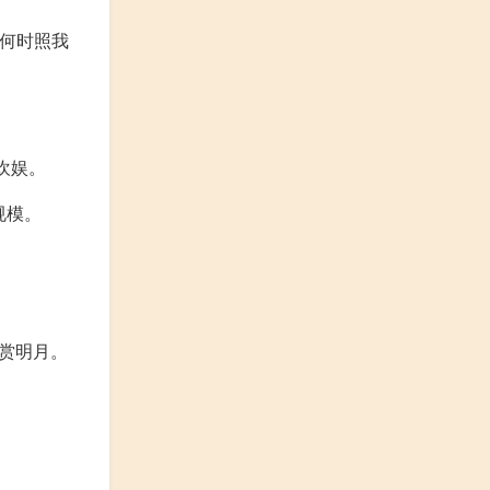
月何时照我
欢娱。
规模。
共赏明月。