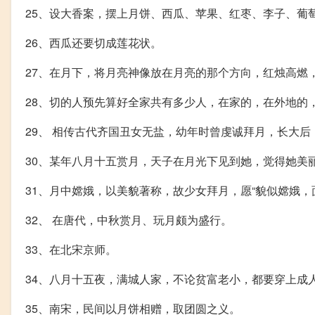
25、设大香案，摆上月饼、西瓜、苹果、红枣、李子、葡
26、西瓜还要切成莲花状。
27、在月下，将月亮神像放在月亮的那个方向，红烛高燃
28、切的人预先算好全家共有多少人，在家的，在外地的
29、 相传古代齐国丑女无盐，幼年时曾虔诚拜月，长大
30、某年八月十五赏月，天子在月光下见到她，觉得她美
31、月中嫦娥，以美貌著称，故少女拜月，愿“貌似嫦娥，
32、 在唐代，中秋赏月、玩月颇为盛行。
33、在北宋京师。
34、八月十五夜，满城人家，不论贫富老小，都要穿上成
35、南宋，民间以月饼相赠，取团圆之义。