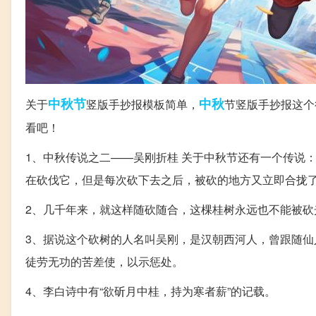
中秋节
中秋
关于
竖版手抄报模板简单，
节竖版手抄报这个
看吧！
1、中秋传说之二——吴刚折桂 关于中秋节还有一个传说
在砍伐它，但是每次砍下去之后，被砍的地方又立即合拢
2、几千年来，就这样随砍随合，这棵桂树永远也不能被砍
3、据说这个砍树的人名叫吴刚，是汉朝西河人，曾跟随
徒劳无功的苦差使，以示惩处。
4、李白诗中有“欲斫月中桂，持为寒者薪”的记载。