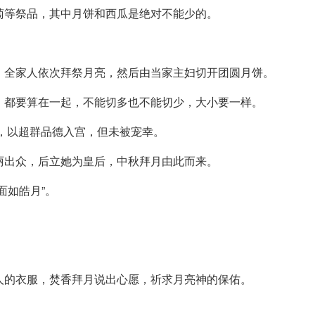
萄等祭品，其中月饼和西瓜是绝对不能少的。
，全家人依次拜祭月亮，然后由当家主妇切开团圆月饼。
，都要算在一起，不能切多也不能切少，大小要一样。
后，以超群品德入宫，但未被宠幸。
丽出众，后立她为皇后，中秋拜月由此而来。
面如皓月”。
人的衣服，焚香拜月说出心愿，祈求月亮神的保佑。