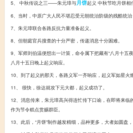
月饼
5、 中秋传说之三——朱元璋与
起义 中秋节吃月饼相
6、当时，中原广大人民不堪忍受元朝统治阶级的残酷统治
7、朱元璋联合各路反抗力量准备起义。
8、但朝庭官兵搜查的十分严密，传递消息十分困难。
9、军师刘伯温便想出一计策，命令属下把藏有“八月十五
八月十五日晚上起义响应。
10、到了起义的那天，各路义军一齐响应，起义军如星火
11、 很快，徐达就攻下元大都，起义成功了。
12、消息传来，朱元璋高兴得连忙传下口谕，在即将来临
作为节令糕点赏赐群臣。
13、此后，“月饼”制作越发精细，品种更多，大者如圆盘