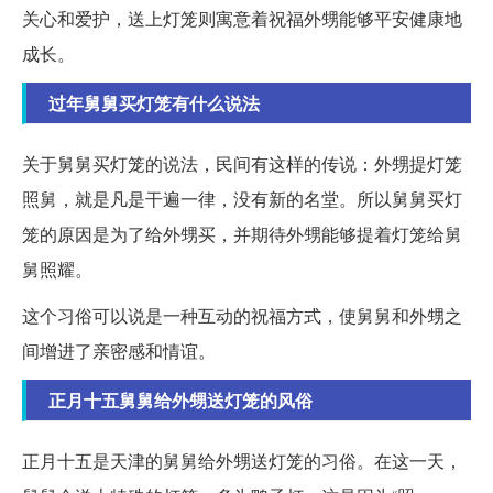
关心和爱护，送上灯笼则寓意着祝福外甥能够平安健康地
成长。
过年舅舅买灯笼有什么说法
关于舅舅买灯笼的说法，民间有这样的传说：外甥提灯笼
照舅，就是凡是干遍一律，没有新的名堂。所以舅舅买灯
笼的原因是为了给外甥买，并期待外甥能够提着灯笼给舅
舅照耀。
这个习俗可以说是一种互动的祝福方式，使舅舅和外甥之
间增进了亲密感和情谊。
正月十五舅舅给外甥送灯笼的风俗
正月十五是天津的舅舅给外甥送灯笼的习俗。在这一天，