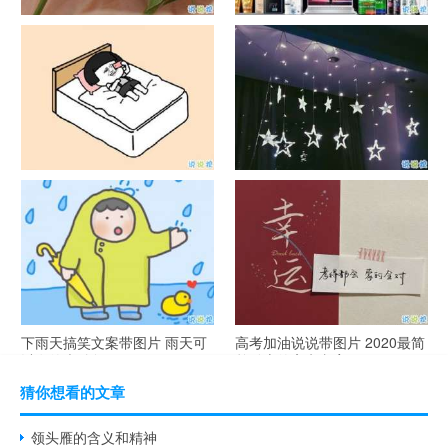
官宣恋爱的说说配图 官宣句子
抖音摆地摊文案 摆地摊的搞笑
简短创意
说说带图片
谐音梗土味情话大全带图片 油
很酷的霸气句子带图片 最新霸
腻搞笑的土味情话
气说说高冷范
下雨天搞笑文案带图片 雨天可
高考加油说说带图片 2020最简
以发的幽默句子
单励志的高考文案
猜你想看的文章
领头雁的含义和精神