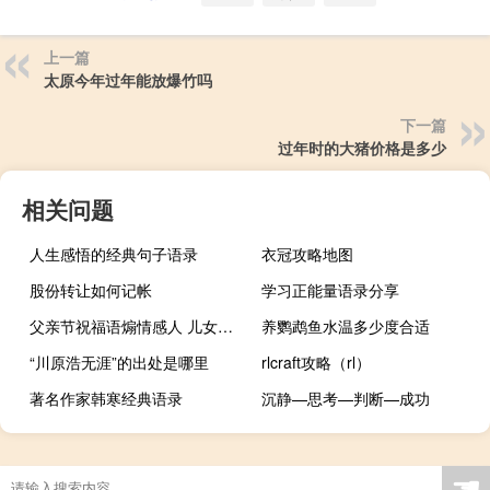
上一篇
太原今年过年能放爆竹吗
下一篇
过年时的大猪价格是多少
相关问题
人生感悟的经典句子语录
衣冠攻略地图
股份转让如何记帐
学习正能量语录分享
父亲节祝福语煽情感人 儿女给爸爸的父亲节祝福
养鹦鹉鱼水温多少度合适
“川原浩无涯”的出处是哪里
rlcraft攻略（rl）
著名作家韩寒经典语录
沉静—思考—判断—成功
☚