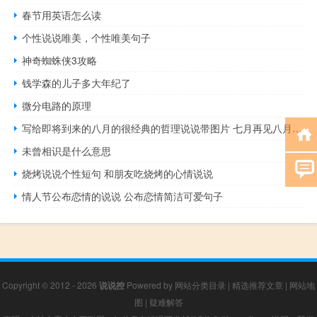
春节用英语怎么读
个性说说唯美，个性唯美句子
神奇蜘蛛侠3攻略
钱学森的儿子多大年纪了
微分电路的原理
写给即将到来的八月的很经典的哲理说说带图片 七月再见八月你好
未曾相识是什么意思
烧烤说说个性短句 和朋友吃烧烤的心情说说
情人节公布恋情的说说 公布恋情简洁可爱句子
Copyright © 2012 - 2026
说说控
Powered by
网站分类目录
|
精选推荐文章
|
网站地
图
|
疑难解答