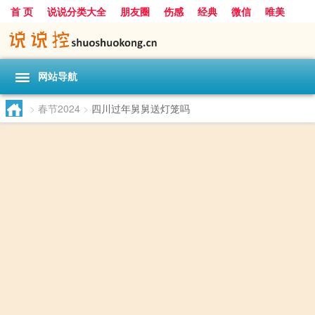
首 页
说说分类大全
朋友圈
伤感
经典
微信
唯美
励志
爱情
女生
搞笑
一句话
网站导航
>
春节2024
>
四川过年舅舅送灯笼吗