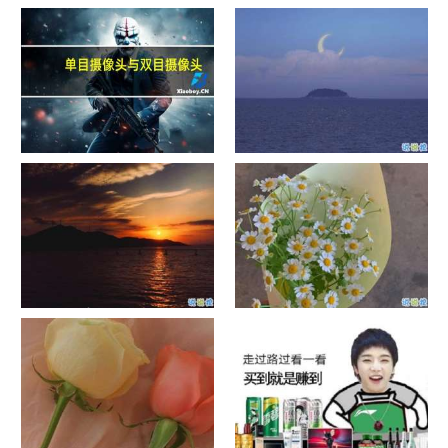
单目摄像头与双目摄像头
晚安励志语录带图片 晚安心语
励志鸡汤
日出文案温柔句子 看日出的微
晒风景照的唯美说说配图 适合
信说说配图
发风景的朋友圈文案