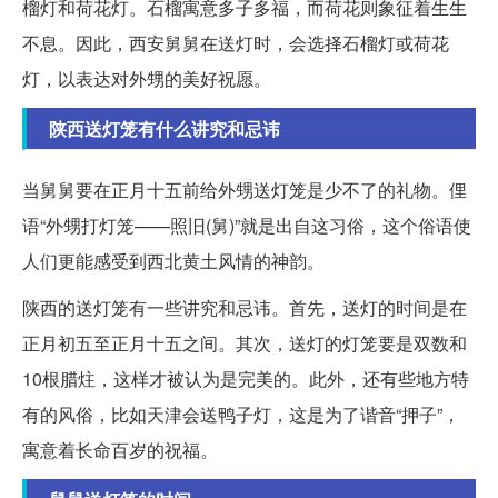
榴灯和荷花灯。石榴寓意多子多福，而荷花则象征着生生
不息。因此，西安舅舅在送灯时，会选择石榴灯或荷花
灯，以表达对外甥的美好祝愿。
陕西送灯笼有什么讲究和忌讳
当舅舅要在正月十五前给外甥送灯笼是少不了的礼物。俚
语“外甥打灯笼——照旧(舅)”就是出自这习俗，这个俗语使
人们更能感受到西北黄土风情的神韵。
陕西的送灯笼有一些讲究和忌讳。首先，送灯的时间是在
正月初五至正月十五之间。其次，送灯的灯笼要是双数和
10根腊炷，这样才被认为是完美的。此外，还有些地方特
有的风俗，比如天津会送鸭子灯，这是为了谐音“押子”，
寓意着长命百岁的祝福。