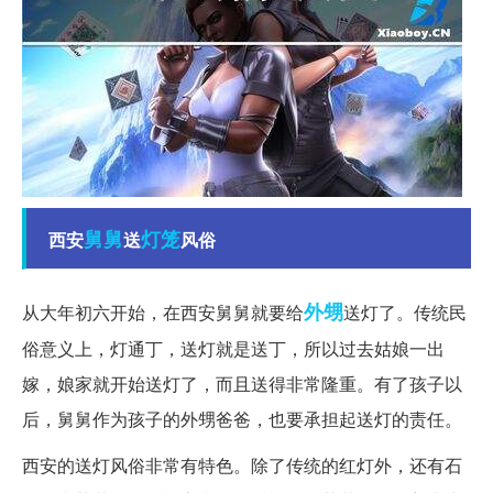
舅舅
灯笼
西安
送
风俗
外甥
从大年初六开始，在西安舅舅就要给
送灯了。传统民
俗意义上，灯通丁，送灯就是送丁，所以过去姑娘一出
嫁，娘家就开始送灯了，而且送得非常隆重。有了孩子以
后，舅舅作为孩子的外甥爸爸，也要承担起送灯的责任。
西安的送灯风俗非常有特色。除了传统的红灯外，还有石