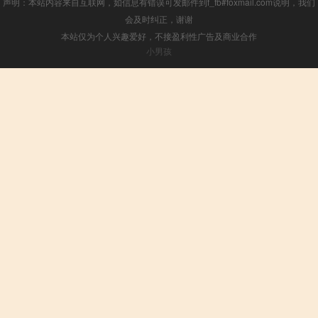
声明：本站内容来自互联网，如信息有错误可发邮件到f_fb#foxmail.com说明，我们
会及时纠正，谢谢
本站仅为个人兴趣爱好，不接盈利性广告及商业合作
小男孩