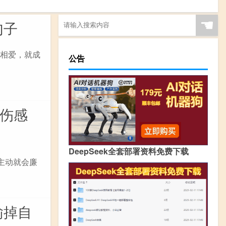
☚
句子
好相爱，就成
公告
的伤感
DeepSeek全套部署资料免费下载
.太主动就会廉
输掉自