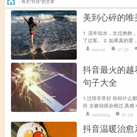
>
有关“抖音”的文章
美到心碎的唯
1. 流年似水，太过匆
了过客。 2. 如果真的
weimei
07-28
抖音最火的越
句子大全
1.过得非常好 你却什么都忘
价 太被动就会错过 真难 ​​​
beishang
07-28
抖音温暖治愈