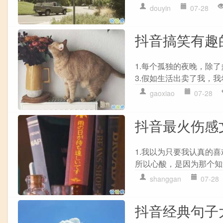
douyin
07-28
抖音搞笑有趣
1.每个孤独的夜晚，除
3.假如生活出卖了我，我希
gaoxiao
07-28
抖音最火伤感
1.我以为只要我认真的
所以心酸，是因为那个知道
shanggan
07-28
抖音经典句子