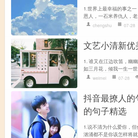
1.世界上最幸福的事之
恩人，一石米养仇人，老
chengshu
07-28
文艺小清新优
1. 谁又在江边吹笛，幽
如三月花，倾我一生一世
weimei
07-28
抖音最撩人的
的句子精选
1.说不清为什么爱你，
汹涌都不是你该怎样将就。