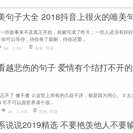
美句子大全 2018抖音上很火的唯美
匆，一些故事来不及真正开始，就被写成了昨天；一些人还没有好
爱，你可以等待，待你有了能耐，待你还爱...
94
307
唯美
,
抖音
看越悲伤的句子 爱情有个结打不开
不了 傻不傻 ​ ​​​​ 2.这世上所有的久处不厌，都是因为用心。 3
​ 4.可不可以跟世界请个假...
44
749
悲伤
,
抖音
系说说2019精选 不要艳羡他人不要