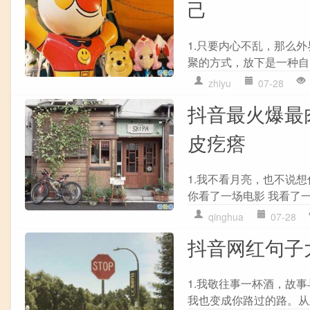
己
1.只要内心不乱，那么
聚的方式，放下是一种自
zhiyu
07-28
抖音最火爆最
皮疙瘩
1.我不看月亮，也不说想
你看了一场电影 我看了一场
qinghua
07-28
抖音网红句子
1.我敬往事一杯酒，故事
我也变成你路过的路。从此