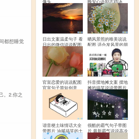
像头
晚安心语励志鸡汤
日出文案温柔句子 看
晒风景照的唯美说说
时间都想睡觉
日出的微信说说配图
配图 适合发风景的朋
友圈文案
官宣恋爱的说说配图
抖音摆地摊文案 摆地
官宣句子简短创意
摊的搞笑说说带图片
。2.你之
谐音梗土味情话大全
很酷的霸气句子带图
带图片 油腻搞笑的土
片 最新霸气说说高冷
味情话
范