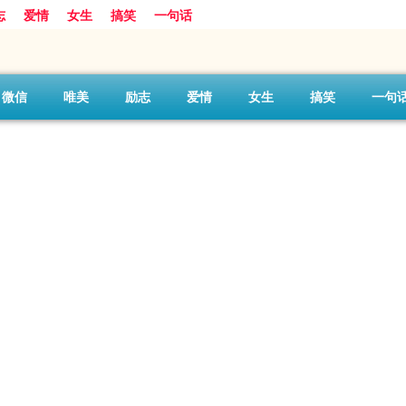
志
爱情
女生
搞笑
一句话
微信
唯美
励志
爱情
女生
搞笑
一句