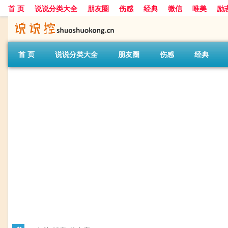
首 页
说说分类大全
朋友圈
伤感
经典
微信
唯美
励
首 页
说说分类大全
朋友圈
伤感
经典