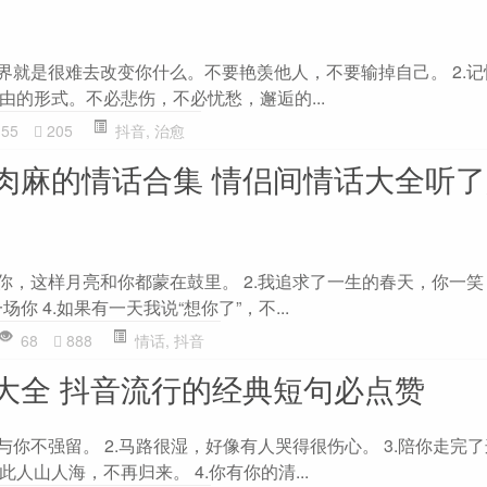
外界就是很难去改变你什么。不要艳羡他人，不要输掉自己。 2.
由的形式。不必悲伤，不必忧愁，邂逅的...
55
205
抖音
,
治愈
肉麻的情话合集 情侣间情话大全听
你，这样月亮和你都蒙在鼓里。 2.我追求了一生的春天，你一笑，
你 4.如果有一天我说“想你了”，不...
68
888
情话
,
抖音
大全 抖音流行的经典短句必点赞
与你不强留。 2.马路很湿，好像有人哭得很伤心。 3.陪你走完
人山人海，不再归来。 4.你有你的清...