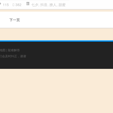
115
382
七夕
,
抖音
,
撩人
,
甜蜜
下一页
地图
|
疑难解答
，我们会及时纠正，谢谢