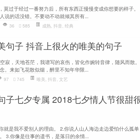
一，莫过于经过一番努力后，所有东西正慢慢变成你想要的样子。 
人说的话没错。不要动不动就倾其所有...
36
585
成熟
,
抖音
,
经典
美句子 抖音上很火的唯美的句子
幽空寂，天地苍茫，我谱写的哀伤，皆化作婉转音律，随风而散。 
念。来如飞花散似烟，醉里不知年华限...
97
745
唯美
,
抖音
,
文艺
句子七夕专属 2018七夕情人节很甜
但你就是我不爱别人的理由。 2.你说人山人海边走边爱怕什么孤
 3.你像是往事的遗书，是落日的余情...