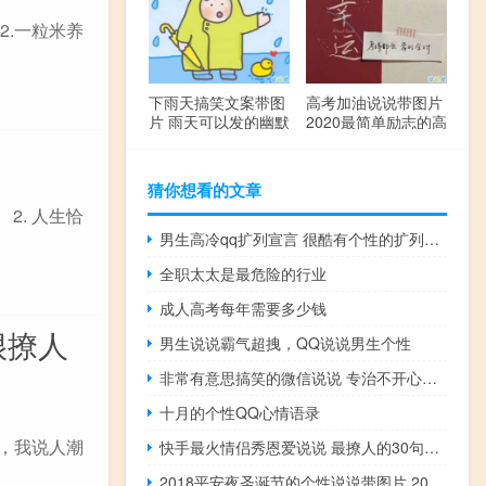
2.一粒米养
下雨天搞笑文案带图
高考加油说说带图片
片 雨天可以发的幽默
2020最简单励志的高
句子
考文案
猜你想看的文章
2. 人生恰
男生高冷qq扩列宣言 很酷有个性的扩列说说
全职太太是最危险的行业
成人高考每年需要多少钱
很撩人
男生说说霸气超拽，QQ说说男生个性
非常有意思搞笑的微信说说 专治不开心的句子
十月的个性QQ心情语录
单，我说人潮
快手最火情侣秀恩爱说说 最撩人的30句情话让人心动
2018平安夜圣诞节的个性说说带图片 2018圣诞节说说大全独特好听