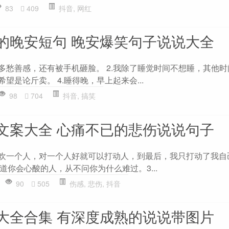
83
409
抖音
,
网红
的晚安短句 晚安爆笑句子说说大全
了多愁善感，还有被手机砸脸。 2.我除了睡觉时间不想睡，其他
望是论斤卖。 4.睡得晚，早上起来会...
98
704
抖音
,
搞笑
文案大全 心痛不已的悲伤说说句子
喜欢一个人，对一个人好就可以打动人，到最后，我只打动了我自己
你会心酸的人，从不问你为什么难过。3...
90
505
伤感
,
悲伤
,
抖音
大全合集 有深度成熟的说说带图片