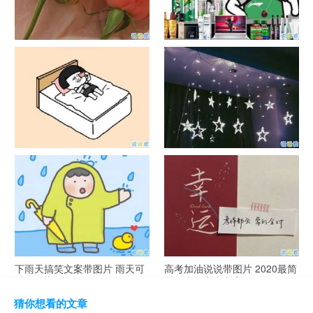
官宣恋爱的说说配图 官宣句子
抖音摆地摊文案 摆地摊的搞笑
简短创意
说说带图片
谐音梗土味情话大全带图片 油
很酷的霸气句子带图片 最新霸
腻搞笑的土味情话
气说说高冷范
下雨天搞笑文案带图片 雨天可
高考加油说说带图片 2020最简
以发的幽默句子
单励志的高考文案
猜你想看的文章