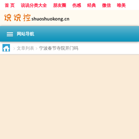
首 页
说说分类大全
朋友圈
伤感
经典
微信
唯美
励志
爱情
女生
搞笑
一句话
网站导航
>
文章列表
>
宁波春节寺院开门吗