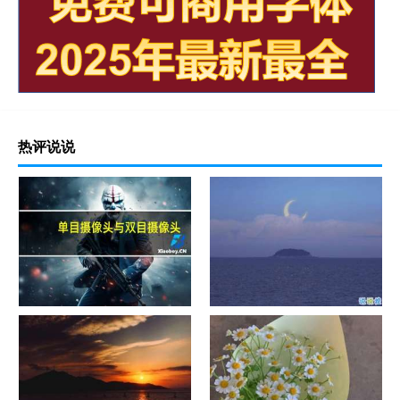
热评说说
单目摄像头与双目摄像头
晚安励志语录带图片 晚安心语
励志鸡汤