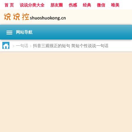
首 页
说说分类大全
朋友圈
伤感
经典
微信
唯美
励志
爱情
女生
搞笑
一句话
网站导航
>
一句话
>
抖音三观很正的短句 简短个性说说一句话