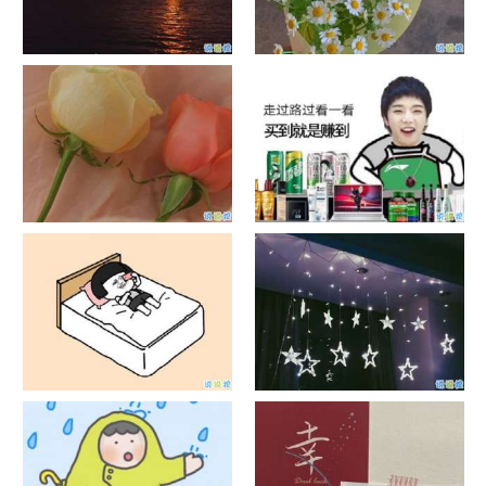
日出文案温柔句子 看日出的微
晒风景照的唯美说说配图 适合
信说说配图
发风景的朋友圈文案
官宣恋爱的说说配图 官宣句子
抖音摆地摊文案 摆地摊的搞笑
简短创意
说说带图片
谐音梗土味情话大全带图片 油
很酷的霸气句子带图片 最新霸
腻搞笑的土味情话
气说说高冷范