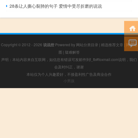
28条让人撕心裂肺的句子 爱情中受尽折磨的说说
Copyright © 2012 - 2026
说说控
Powered by
网站分类目录
|
精选推荐文章
|
网站地
图
|
疑难解答
声明：本站内容来自互联网，如信息有错误可发邮件到f_fb#foxmail.com说明，我们
会及时纠正，谢谢
本站仅为个人兴趣爱好，不接盈利性广告及商业合作
小男孩