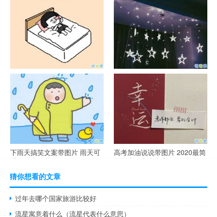
官宣恋爱的说说配图 官宣句子
抖音摆地摊文案 摆地摊的搞笑
简短创意
说说带图片
谐音梗土味情话大全带图片 油
很酷的霸气句子带图片 最新霸
腻搞笑的土味情话
气说说高冷范
下雨天搞笑文案带图片 雨天可
高考加油说说带图片 2020最简
以发的幽默句子
单励志的高考文案
猜你想看的文章
过年去哪个国家旅游比较好
流星寓意着什么（流星代表什么意思）