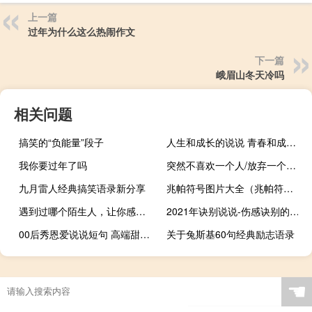
上一篇
过年为什么这么热闹作文
下一篇
峨眉山冬天冷吗
相关问题
搞笑的“负能量”段子
人生和成长的说说 青春和成长的有些怅然的心情说说
我你要过年了吗
突然不喜欢一个人/放弃一个人是一种什么样的感受？
九月雷人经典搞笑语录新分享
兆帕符号图片大全（兆帕符号）
遇到过哪个陌生人，让你感觉世界很美好
2021年诀别说说-伤感诀别的说说 两个人分别的伤感说说
00后秀恩爱说说短句 高端甜蜜简短爱情说说
关于兔斯基60句经典励志语录
☚