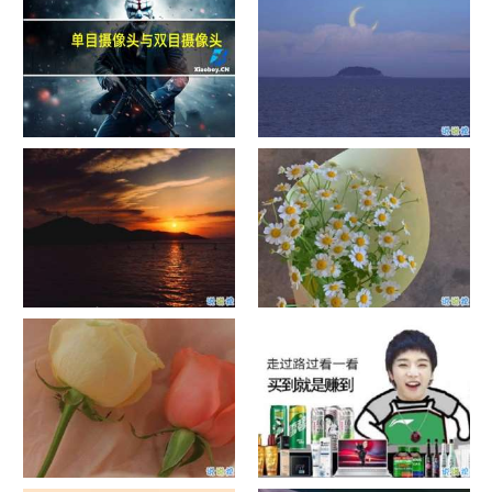
单目摄像头与双目摄像头
晚安励志语录带图片 晚安心语
励志鸡汤
日出文案温柔句子 看日出的微
晒风景照的唯美说说配图 适合
信说说配图
发风景的朋友圈文案