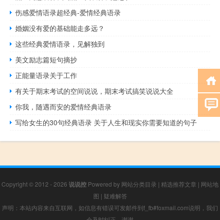
伤感爱情语录超经典-爱情经典语录
婚姻没有爱的基础能走多远？
这些经典爱情语录，见解独到
美文励志篇短句摘抄
正能量语录关于工作
有关于期末考试的空间说说，期末考试搞笑说说大全
你我，随遇而安的爱情经典语录
写给女生的30句经典语录 关于人生和现实你需要知道的句子
Copyright © 2012 - 2026
说说控
Powered by
网站分类目录
|
精选推荐文章
|
网站地
图
|
疑难解答
声明：本站内容来自互联网，如信息有错误可发邮件到f_fb#foxmail.com说明，我们
会及时纠正，谢谢