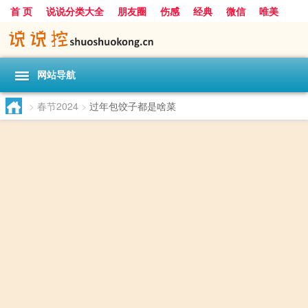
首 页
说说分类大全
朋友圈
伤感
经典
微信
唯美
励志
爱情
女生
搞笑
一句话
网站导航
>
春节2024
>
过年包饺子都是啥菜