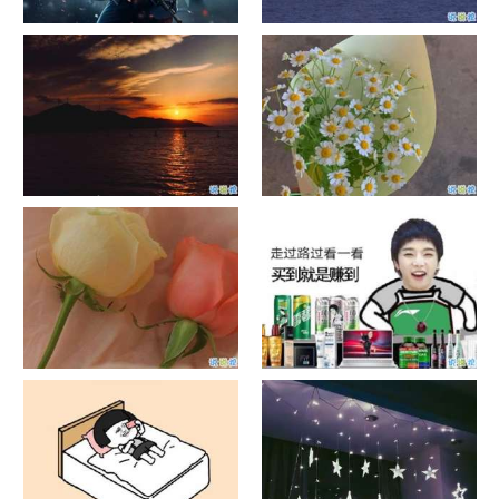
单目摄像头与双目摄像头
晚安励志语录带图片 晚安心语
励志鸡汤
日出文案温柔句子 看日出的微
晒风景照的唯美说说配图 适合
信说说配图
发风景的朋友圈文案
官宣恋爱的说说配图 官宣句子
抖音摆地摊文案 摆地摊的搞笑
简短创意
说说带图片