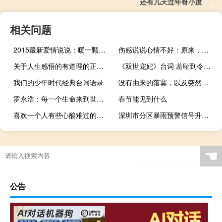
还有几天过年呀小度
相关问题
2015最新爱情说说：暖一颗心要许多年，凉一颗心却只要一瞬间
伤感说说心情不好：原来，不回复你信息的人，还可以更新动态
关于人生感悟的有道理的正能量说说 每个人心中都有一座城池
《双世宠妃》台词 羞耻到令人发指啊
我们的少年时代经典台词语录
没有由来的落寞，以及突然冷漠的你
罗永浩：每一个生命来到世间都注定改变世界
春节能见到什么
喜欢一个人有些心酸难过的说说
深圳市分区暴雨预警信号升级为红色
☚
公告