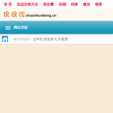
首 页
说说分类大全
朋友圈
伤感
经典
微信
唯美
励志
爱情
女生
搞笑
一句话
网站导航
>
春节2024
>
过年红包放多久才能用