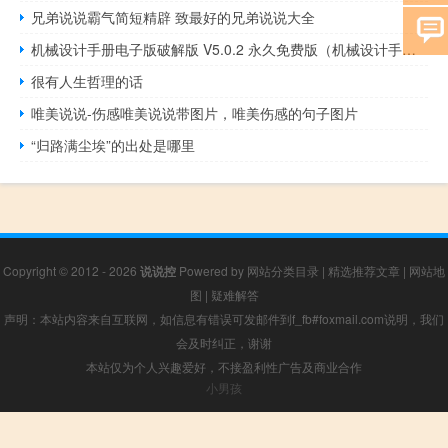
兄弟说说霸气简短精辟 致最好的兄弟说说大全
机械设计手册电子版破解版 V5.0.2 永久免费版（机械设计手册电子版破解版 V5.0.2 永久免费版功能简介）
很有人生哲理的话
唯美说说-伤感唯美说说带图片，唯美伤感的句子图片
“归路满尘埃”的出处是哪里
Copyright © 2012 - 2026
说说控
Powered by
网站分类目录
|
精选推荐文章
|
网站地
图
|
疑难解答
声明：本站内容来自互联网，如信息有错误可发邮件到f_fb#foxmail.com说明，我们
会及时纠正，谢谢
本站仅为个人兴趣爱好，不接盈利性广告及商业合作
小男孩