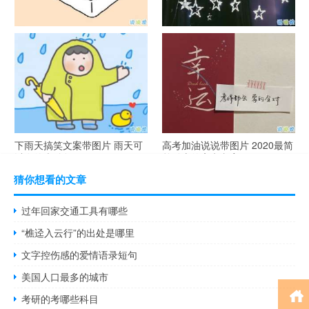
谐音梗土味情话大全带图片 油
很酷的霸气句子带图片 最新霸
腻搞笑的土味情话
气说说高冷范
下雨天搞笑文案带图片 雨天可
高考加油说说带图片 2020最简
以发的幽默句子
单励志的高考文案
猜你想看的文章
过年回家交通工具有哪些
“樵迳入云行”的出处是哪里
文字控伤感的爱情语录短句
美国人口最多的城市
考研的考哪些科目