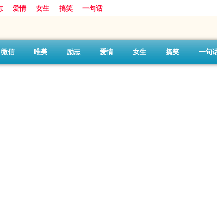
志
爱情
女生
搞笑
一句话
微信
唯美
励志
爱情
女生
搞笑
一句