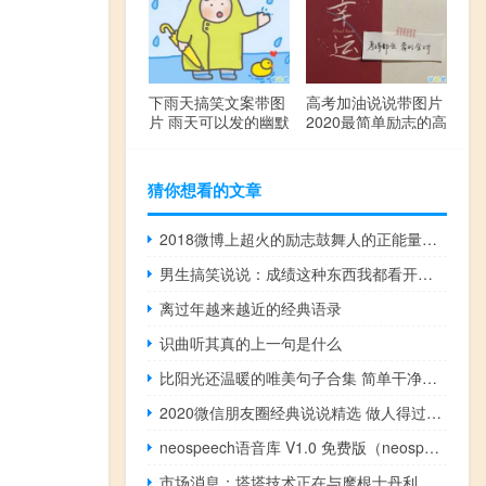
下雨天搞笑文案带图
高考加油说说带图片
片 雨天可以发的幽默
2020最简单励志的高
句子
考文案
猜你想看的文章
2018微博上超火的励志鼓舞人的正能量说说
男生搞笑说说：成绩这种东西我都看开了，反正不能改变我帅的事实
离过年越来越近的经典语录
识曲听其真的上一句是什么
比阳光还温暖的唯美句子合集 简单干净的唯美说说一句话
2020微信朋友圈经典说说精选 做人得过且过不必斤斤计较
neospeech语音库 V1.0 免费版（neospeech语音库 V1.0 免费版功能简介）
市场消息：塔塔技术正在与摩根士丹利就首次公开募股进行谈判