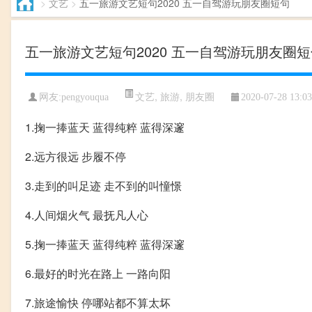
>
文艺
>
五一旅游文艺短句2020 五一自驾游玩朋友圈短句
五一旅游文艺短句2020 五一自驾游玩朋友圈
文艺
,
旅游
,
朋友圈
网友:pengyouqua
2020-07-28 13:03
1.掬一捧蓝天 蓝得纯粹 蓝得深邃
2.远方很远 步履不停
3.走到的叫足迹 走不到的叫憧憬
4.人间烟火气 最抚凡人心
5.掬一捧蓝天 蓝得纯粹 蓝得深邃
6.最好的时光在路上 一路向阳
7.旅途愉快 停哪站都不算太坏