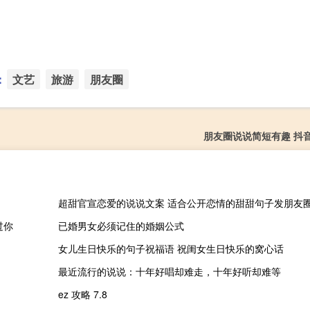
：
文艺
旅游
朋友圈
朋友圈说说简短有趣 抖
超甜官宣恋爱的说说文案 适合公开恋情的甜甜句子发朋友
过你
已婚男女必须记住的婚姻公式
女儿生日快乐的句子祝福语 祝闺女生日快乐的窝心话
最近流行的说说：十年好唱却难走，十年好听却难等
ez 攻略 7.8