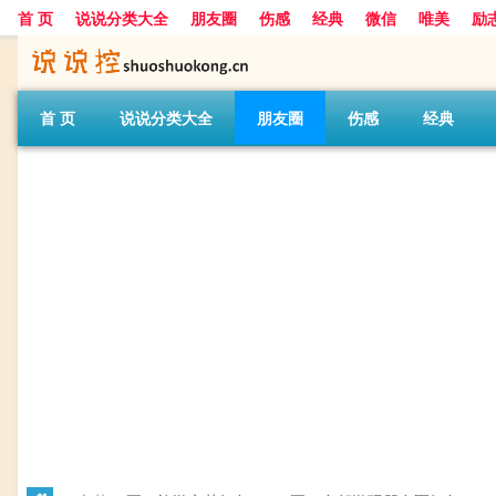
首 页
说说分类大全
朋友圈
伤感
经典
微信
唯美
励
首 页
说说分类大全
朋友圈
伤感
经典