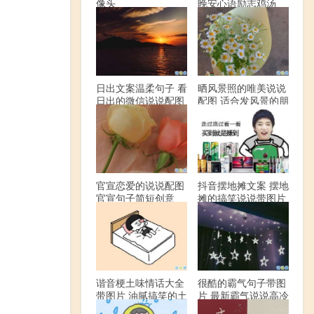
像头
晚安心语励志鸡汤
日出文案温柔句子 看
晒风景照的唯美说说
日出的微信说说配图
配图 适合发风景的朋
友圈文案
官宣恋爱的说说配图
抖音摆地摊文案 摆地
官宣句子简短创意
摊的搞笑说说带图片
谐音梗土味情话大全
很酷的霸气句子带图
带图片 油腻搞笑的土
片 最新霸气说说高冷
味情话
范