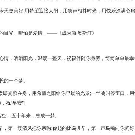
今天更美好;用希望迎接太阳，用笑声相拌时光，用快乐涂满心
的目光，哪怕是爱情。——《成为简·奥斯汀》
好心情，晒晒阳光，温暖一整天，祝福伴随你身旁，简简单单最幸
长的一个梦。
一缕曙光照在身，用希望之阳给你早晨的光景;一丝鸣叫停窗口，
祝“早安”!
皆空，五十年来，总成一梦。
云早，第一缕清风把你亲吻;你起的比鸟儿早，第一声鸟鸣向你问