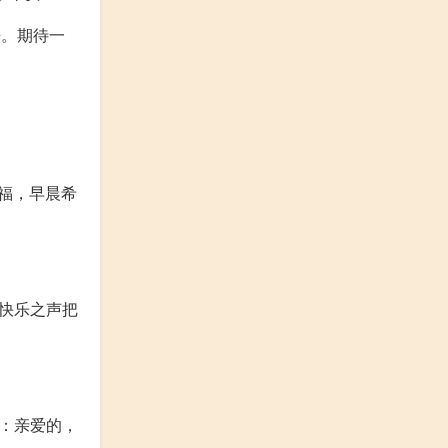
房。期待一
福，早晨希
用快乐之声把
好：亲爱的，