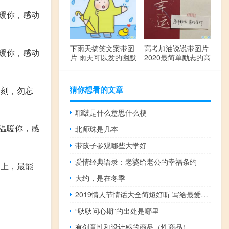
暖你，感动
下雨天搞笑文案带图
高考加油说说带图片
暖你，感动
片 雨天可以发的幽默
2020最简单励志的高
句子
考文案
猜你想看的文章
一刻，勿忘
耶啵是什么意思什么梗
温暖你，感
北师珠是几本
带孩子参观哪些大学好
爱情经典语录：老婆给老公的幸福条约
路上，最能
大约，是在冬季
2019情人节情话大全简短好听 写给最爱的人的情人节蜜语
“耿耿问心期”的出处是哪里
有创意性和设计感的商品（性商品）