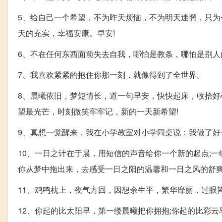
5、给自己一个希望，不为昨天烦恼，不为明天迷惘，只为
天的充实，幸福安康。早安!
6、不在任何东西面前失去自我，哪怕是教条，哪怕是别人
7、我喜欢紧紧的抱住你那一刻，就像得到了全世界。
8、晨曦依旧，梦短情长，道一句早安，快快起床，收拾
望最光芒，时刻微笑牢牢记，新的一天新希望!
9、真想一觉醒来，我在小学教室对小学同桌说：我做了好
10、一日之计在于晨，用短信的声音给你一个新的起点;
你从梦中拖出来，去感受一日之阳的温馨和一日之风的舒爽，
11、鸡鸣枕上，夜气方回，因想余生平，繁华靡丽，过眼
12、你起的比太阳早，第一缕晨曦把你拥抱;你起的比彩