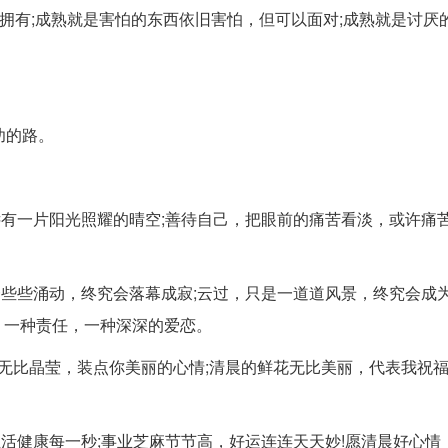
不拥有;成熟就是害怕的东西依旧害怕，但可以面对;成熟就是讨厌
功的路。
远有一片阳光照耀的晴空;善待自己，把眼前的痛苦看淡，或许痛
一些些涌动，终究会落幕成寂;云过，只是一道道风景，终究会成
，一种责任，一种深深的爱恋。
无比晶莹，装点你美丽的心情;清晨的鲜花无比美丽，代表我祝
活健康每一秒;事业芝麻节节高，好运连连天天妙!愿清晨好心情，