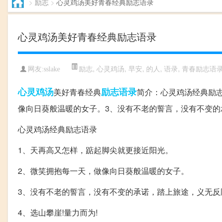
>
励志
>
心灵鸡汤美好青春经典励志语录
心灵鸡汤美好青春经典励志语录
励志
,
心灵鸡汤
,
早安
,
的人
,
语录
,
青春励志语
网友:sslake
心灵鸡汤
励志
语录
美好青春经典
简介：心灵鸡汤经典励
像向日葵般温暖的女子。3、没有不老的誓言，没有不变的承诺
心灵鸡汤经典励志语录
1、天再高又怎样，踮起脚尖就更接近阳光。
2、微笑拥抱每一天，做像向日葵般温暖的女子。
3、没有不老的誓言，没有不变的承诺，踏上旅途，义无反
4、选山攀崖!量力而为!