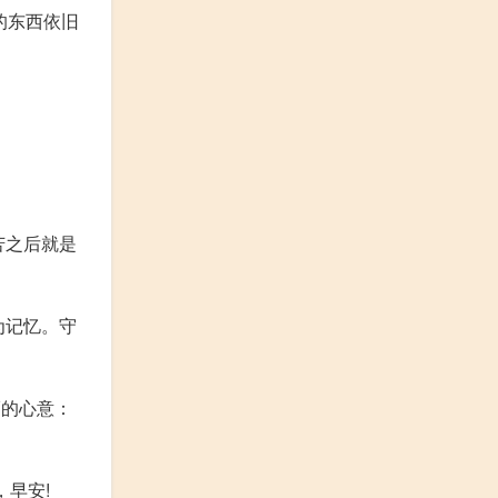
的东西依旧
苦之后就是
为记忆。守
福的心意：
早安!