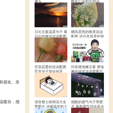
像头
晚安心语励志鸡汤
日出文案温柔句子 看
晒风景照的唯美说说
日出的微信说说配图
配图 适合发风景的朋
友圈文案
官宣恋爱的说说配图
抖音摆地摊文案 摆地
官宣句子简短创意
摊的搞笑说说带图片
和朋友。亲
温暖你，感
谐音梗土味情话大全
很酷的霸气句子带图
带图片 油腻搞笑的土
片 最新霸气说说高冷
味情话
范