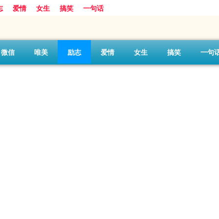
志
爱情
女生
搞笑
一句话
微信
唯美
励志
爱情
女生
搞笑
一句