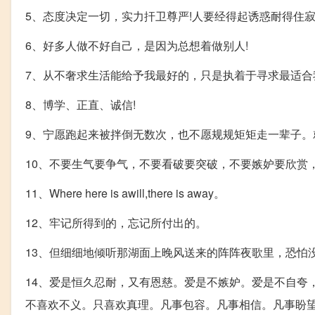
5、态度决定一切，实力扞卫尊严!人要经得起诱惑耐得住寂
6、好多人做不好自己，是因为总想着做别人!
7、从不奢求生活能给予我最好的，只是执着于寻求最适合
8、博学、正直、诚信!
9、宁愿跑起来被拌倒无数次，也不愿规规矩矩走一辈子。
10、不要生气要争气，不要看破要突破，不要嫉妒要欣赏
11、Where here is awill,there is away。
12、牢记所得到的，忘记所付出的。
13、但细细地倾听那湖面上晚风送来的阵阵夜歌里，恐怕
14、爱是恒久忍耐，又有恩慈。爱是不嫉妒。爱是不自夸
不喜欢不义。只喜欢真理。凡事包容。凡事相信。凡事盼