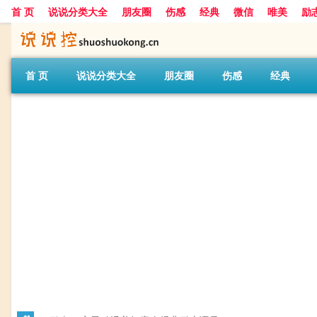
首 页
说说分类大全
朋友圈
伤感
经典
微信
唯美
励
首 页
说说分类大全
朋友圈
伤感
经典