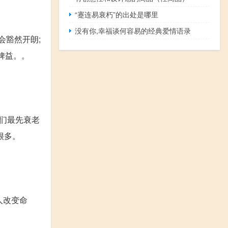
“蹇连易衰朽”的出处是哪里
没有你,幸福谈何容易的经典爱情语录
会豁然开朗;
裨益。。
我们最先衰老
很多。
人改变命