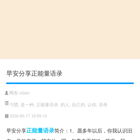
早安分享正能量语录
网友:sslake
习惯
,
是一种
,
正能量语录
,
的人
,
自己的
,
让你
,
语录
2020-09-17 18:09:19
正能量语录
早安分享
简介：1、愿多年以后，你我认识旧