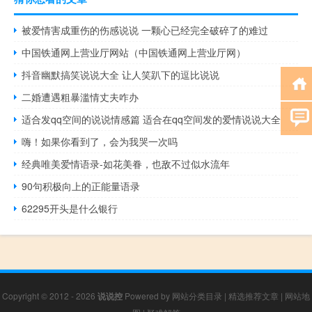
被爱情害成重伤的伤感说说 一颗心已经完全破碎了的难过
中国铁通网上营业厅网站（中国铁通网上营业厅网）
抖音幽默搞笑说说大全 让人笑趴下的逗比说说
二婚遭遇粗暴滥情丈夫咋办
适合发qq空间的说说情感篇 适合在qq空间发的爱情说说大全
嗨！如果你看到了，会为我哭一次吗
经典唯美爱情语录-如花美眷，也敌不过似水流年
90句积极向上的正能量语录
62295开头是什么银行
Copyright © 2012 - 2026
说说控
Powered by
网站分类目录
|
精选推荐文章
|
网站地