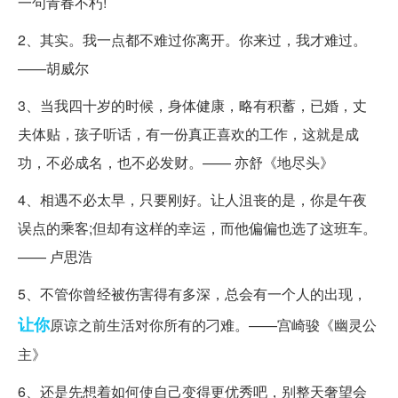
一句青春不朽!
2、其实。我一点都不难过你离开。你来过，我才难过。
——胡威尔
3、当我四十岁的时候，身体健康，略有积蓄，已婚，丈
夫体贴，孩子听话，有一份真正喜欢的工作，这就是成
功，不必成名，也不必发财。—— 亦舒《地尽头》
4、相遇不必太早，只要刚好。让人沮丧的是，你是午夜
误点的乘客;但却有这样的幸运，而他偏偏也选了这班车。
—— 卢思浩
5、不管你曾经被伤害得有多深，总会有一个人的出现，
让你
原谅之前生活对你所有的刁难。——宫崎骏《幽灵公
主》
6、还是先想着如何使自己变得更优秀吧，别整天奢望会