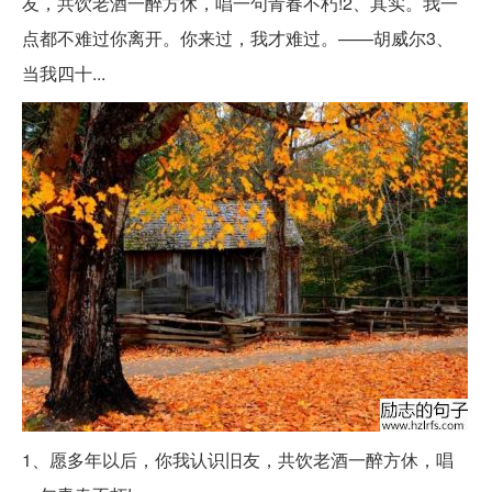
友，共饮老酒一醉方休，唱一句青春不朽!2、其实。我一
点都不难过你离开。你来过，我才难过。——胡威尔3、
当我四十...
1、愿多年以后，你我认识旧友，共饮老酒一醉方休，唱