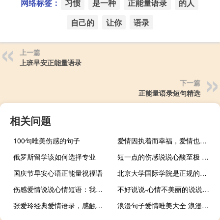
网络标签：
习惯
是一种
正能量语录
的人
自己的
让你
语录
上一篇
上班早安正能量语录
下一篇
正能量语录短句精选
相关问题
100句唯美伤感的句子
爱情因执着而幸福，爱情也因执着而痛苦-不衰的经典爱情语录
俄罗斯留学该如何选择专业
短一点的伤感说说心酸至极 放弃你放过自己的伤感说说
国庆节早安心语正能量祝福语
北京大学国际学院是正规的吗 北京大学国际关系学院
伤感爱情说说心情短语：我愿你好，即使后来的你与我全然无关
不好说说-心情不美丽的说说：别让不适合你的人带走最好的你
张爱玲经典爱情语录，感触的时候拿去来看看
浪漫句子爱情唯美大全 浪漫美好的心情短语