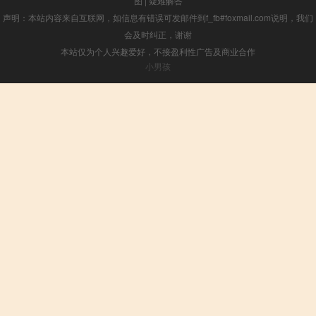
图
|
疑难解答
声明：本站内容来自互联网，如信息有错误可发邮件到f_fb#foxmail.com说明，我们
会及时纠正，谢谢
本站仅为个人兴趣爱好，不接盈利性广告及商业合作
小男孩