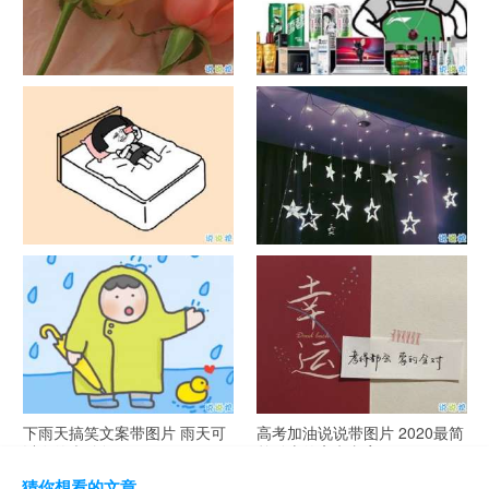
官宣恋爱的说说配图 官宣句子
抖音摆地摊文案 摆地摊的搞笑
简短创意
说说带图片
谐音梗土味情话大全带图片 油
很酷的霸气句子带图片 最新霸
腻搞笑的土味情话
气说说高冷范
下雨天搞笑文案带图片 雨天可
高考加油说说带图片 2020最简
以发的幽默句子
单励志的高考文案
猜你想看的文章