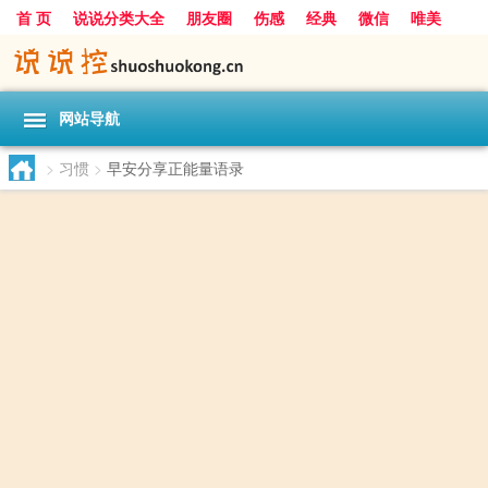
首 页
说说分类大全
朋友圈
伤感
经典
微信
唯美
励志
爱情
女生
搞笑
一句话
网站导航
>
习惯
>
早安分享正能量语录