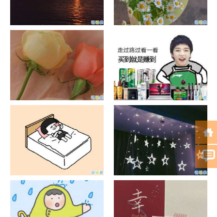
日出文案温柔句子 看日出的微
晒风景照的唯美说说配图 适合
信说说配图
发风景的朋友圈文案
官宣恋爱的说说配图 官宣句子
抖音摆地摊文案 摆地摊的搞笑
简短创意
说说带图片
谐音梗土味情话大全带图片 油
很酷的霸气句子带图片 最新霸
腻搞笑的土味情话
气说说高冷范