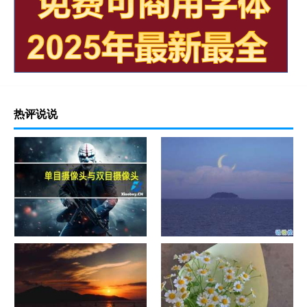
热评说说
单目摄像头与双目摄像头
晚安励志语录带图片 晚安心语
励志鸡汤