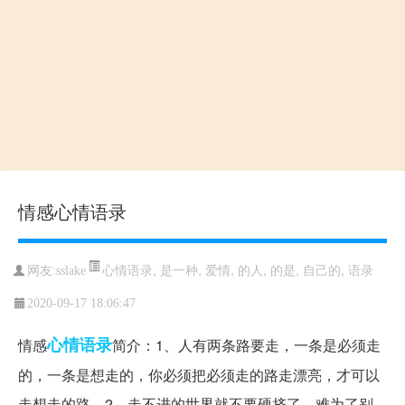
情感心情语录
心情语录
,
是一种
,
爱情
,
的人
,
的是
,
自己的
,
语录
网友:sslake
2020-09-17 18:06:47
心情语录
情感
简介：1、人有两条路要走，一条是必须走
的，一条是想走的，你必须把必须走的路走漂亮，才可以
走想走的路。2、走不进的世界就不要硬挤了，难为了别