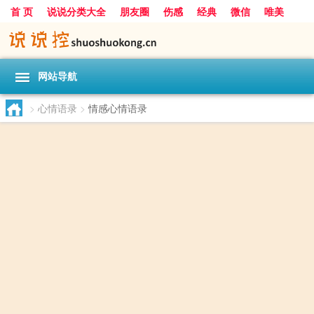
首 页
说说分类大全
朋友圈
伤感
经典
微信
唯美
励志
爱情
女生
搞笑
一句话
网站导航
>
心情语录
>
情感心情语录