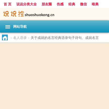
首 页
说说分类大全
朋友圈
伤感
经典
微信
唯美
励志
爱情
女生
搞笑
一句话
网站导航
>
名人语录
>
关于成就的名言经典语录句子诗句、成就名言