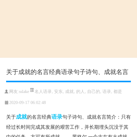
关于成就的名言经典语录句子诗句、成就名言
名人语录
,
安东
,
成就
,
的人
,
自己的
,
语录
,
都是
网友:sslake
2020-09-17 06:02:48
成就
语录
关于
的名言经典
句子诗句、成就名言简介：只有
经过长时间完成其发展的艰苦工作，并长期埋头沉没于其
中的任务，方可有所成就。---- 黑格尔 一个志在有大成就