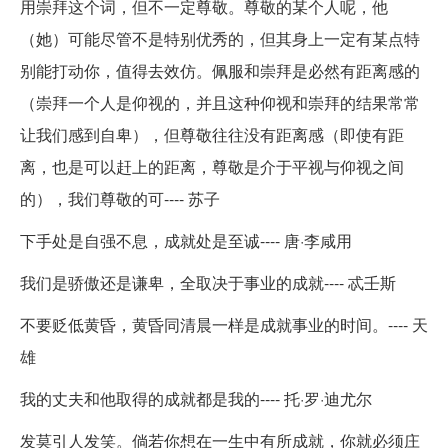
用崇拜这个词，但不一定尊敬。尊敬的某个人呢，他
（她）可能尽管不是特别优秀的，但其身上一定有某点特
别能打动你，值得去效仿。佩服和崇拜是必然有距离感的
（崇拜一个人是仰视的，并且这种仰视和崇拜的结果常常
让我们感到自卑），但尊敬往往没有距离感（即使有距
离，也是可以赶上的距离，尊敬是介于平视与仰视之间
的），我们尊敬的可---- 苏子
下手处是自强不息，成就处是至诚---- 唐·李咸用
我们是骄傲还是谦卑，全取决于事业的成就---- 忒壬斯
不要贬低黄昏，黄昏同清晨一样是成就事业的时间。---- 天
雄
我的丈夫和他取得的成就都是我的---- 托·罗·迪尤尔
发莫引人发笑。倘若你想在一生中有所成就，你就必须庄