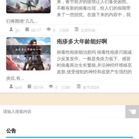
来，春节前夕的疫情让人们备受困扰。
不断有新的病毒出现，给人们的假期带
来了一些担忧。在接下来的内容中，我
们将围绕“几几...
jjn
02-17
0
569
文章列表
疱疹多大年龄能好啊
病毒性疱疹能治愈吗 病毒性疱疹只能减
少反复发作。一般是免疫力低下、感冒
时病毒再次生长繁殖,并沿神经纤维移至
皮肤,使受侵犯的神经和皮肤产生强烈的
炎症,有...
pzd
02-04
0
281
春节2024
☚
公告