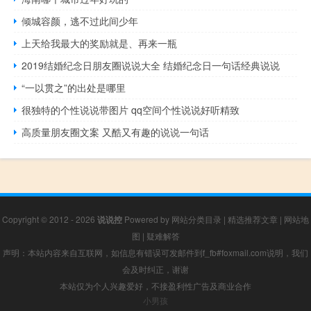
倾城容颜，逃不过此间少年
上天给我最大的奖励就是、再来一瓶
2019结婚纪念日朋友圈说说大全 结婚纪念日一句话经典说说
“一以贯之”的出处是哪里
很独特的个性说说带图片 qq空间个性说说好听精致
高质量朋友圈文案 又酷又有趣的说说一句话
Copyright © 2012 - 2026
说说控
Powered by
网站分类目录
|
精选推荐文章
|
网站地
图
|
疑难解答
声明：本站内容来自互联网，如信息有错误可发邮件到f_fb#foxmail.com说明，我们
会及时纠正，谢谢
本站仅为个人兴趣爱好，不接盈利性广告及商业合作
小男孩