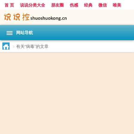
首 页
说说分类大全
朋友圈
伤感
经典
微信
唯美
励志
爱情
女生
搞笑
一句话
网站导航
>
有关“病毒”的文章