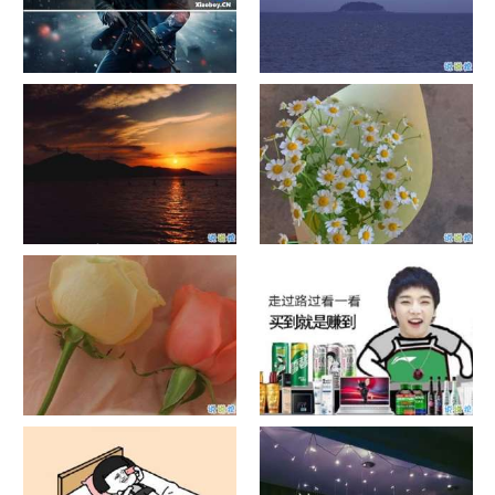
单目摄像头与双目摄像头
晚安励志语录带图片 晚安心语
励志鸡汤
日出文案温柔句子 看日出的微
晒风景照的唯美说说配图 适合
信说说配图
发风景的朋友圈文案
官宣恋爱的说说配图 官宣句子
抖音摆地摊文案 摆地摊的搞笑
简短创意
说说带图片