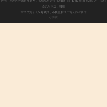
声明：本站内容来自互联网，如信息有错误可发邮件到f_fb#foxmail.com说明，我们
会及时纠正，谢谢
本站仅为个人兴趣爱好，不接盈利性广告及商业合作
小男孩