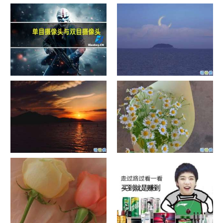
单目摄像头与双目摄像头
晚安励志语录带图片 晚安心语
励志鸡汤
日出文案温柔句子 看日出的微
晒风景照的唯美说说配图 适合
信说说配图
发风景的朋友圈文案