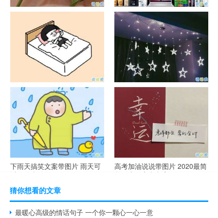
官宣恋爱的说说配图 官宣句子
抖音摆地摊文案 摆地摊的搞笑
简短创意
说说带图片
谐音梗土味情话大全带图片 油
很酷的霸气句子带图片 最新霸
腻搞笑的土味情话
气说说高冷范
下雨天搞笑文案带图片 雨天可
高考加油说说带图片 2020最简
以发的幽默句子
单励志的高考文案
猜你想看的文章
最暖心高级的情话句子 一个你一颗心一心一意