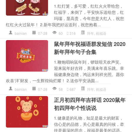
1.红灯笼，多可爱，红红火火带给您，
红福字，来倒了，平安快乐送给您，红
玛瑙，显高贵，今年您是大红人，祝您
红红火火过鼠年！ 2.新年我把好运送到，祝您抱着...
bainian
07-28
60
316
拜年
,
祝福语
鼠年拜年祝福语群发短信 2020
新年拜年句子合集
1.鞭炮唱响鼠年到，锣鼓喧天欢声笑。
迎来鼠年好吉祥，美满未年喜乐跳。幸
福健康身边绕，鸿运来到祥光照。愿你
欢喜‘洋’财发，一生辉煌灿烂耀！ 2.送你平安汤圆...
bainian
07-28
58
687
拜年
,
祝福语
正月初四拜年吉祥话 2020鼠年
初四拜年个性说说
1.健康是的礼物，知足是最大的财富，
信心是的品德，关心是最真的问候，牵
挂是最深的思念，祝福是最美的话语。