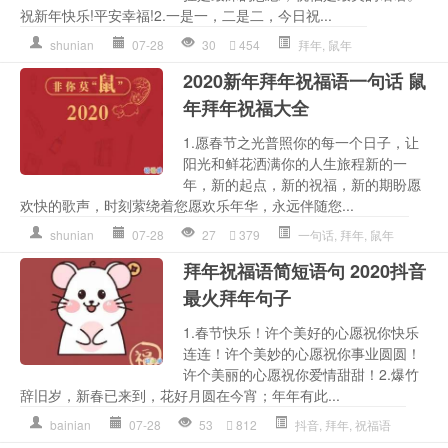
祝新年快乐!平安幸福!2.一是一，二是二，今日祝...
shunian
07-28
30
454
拜年
,
鼠年
2020新年拜年祝福语一句话 鼠
年拜年祝福大全
1.愿春节之光普照你的每一个日子，让
阳光和鲜花洒满你的人生旅程新的一
年，新的起点，新的祝福，新的期盼愿
欢快的歌声，时刻萦绕着您愿欢乐年华，永远伴随您...
shunian
07-28
27
379
一句话
,
拜年
,
鼠年
拜年祝福语简短语句 2020抖音
最火拜年句子
1.春节快乐！许个美好的心愿祝你快乐
连连！许个美妙的心愿祝你事业圆圆！
许个美丽的心愿祝你爱情甜甜！2.爆竹
辞旧岁，新春已来到，花好月圆在今宵；年年有此...
bainian
07-28
53
812
抖音
,
拜年
,
祝福语