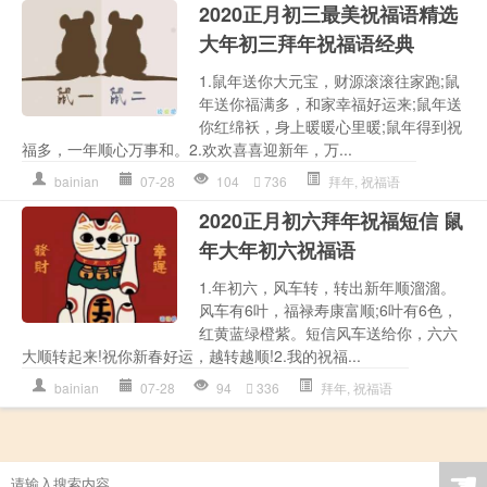
2020正月初三最美祝福语精选
大年初三拜年祝福语经典
1.鼠年送你大元宝，财源滚滚往家跑;鼠
年送你福满多，和家幸福好运来;鼠年送
你红绵袄，身上暖暖心里暖;鼠年得到祝
福多，一年顺心万事和。2.欢欢喜喜迎新年，万...
bainian
07-28
104
736
拜年
,
祝福语
2020正月初六拜年祝福短信 鼠
年大年初六祝福语
1.年初六，风车转，转出新年顺溜溜。
风车有6叶，福禄寿康富顺;6叶有6色，
红黄蓝绿橙紫。短信风车送给你，六六
大顺转起来!祝你新春好运，越转越顺!2.我的祝福...
bainian
07-28
94
336
拜年
,
祝福语
☚