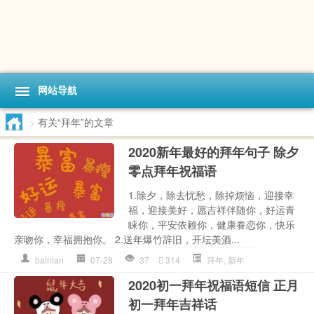
网站导航
>
有关“拜年”的文章
2020新年最好的拜年句子 除夕
零点拜年祝福语
1.除夕，除去忧愁，除掉烦恼，迎接幸
福，迎接美好，愿吉祥伴随你，好运青
睐你，平安依赖你，健康眷恋你，快乐
亲吻你，幸福拥抱你。 2.送年爆竹辞旧，开坛美酒...
bainian
07-28
37
314
拜年
,
新年
2020初一拜年祝福语短信 正月
初一拜年吉祥话