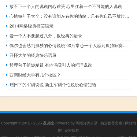
放不下一个人的说说内心难受 心里住着一个不可能的人说说
心情短句子大全：没有谁能左右你的情绪，只有你自己不放过自己
2014网络经典搞笑语录
爱一个人不要超过八分，很经典的语录
偶尔也会感到孤独的心情说说 00后常态一个人感到孤独寂寞的心情说说
开怀大笑的经典快乐语录
哲理句子简短精辟 有内涵吸引人的哲理说说
西南财经大学有几个校区？
烈日下的军训说说 新生军训个性说说心情短语
Copyright © 2012 - 2026
说说控
Powered by
网站分类目录
|
精选推荐文章
|
网站地
图
|
疑难解答