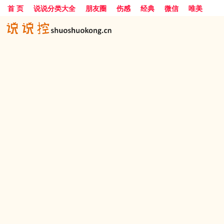
首 页
说说分类大全
朋友圈
伤感
经典
微信
唯美
励志
爱情
女生
搞笑
一句话