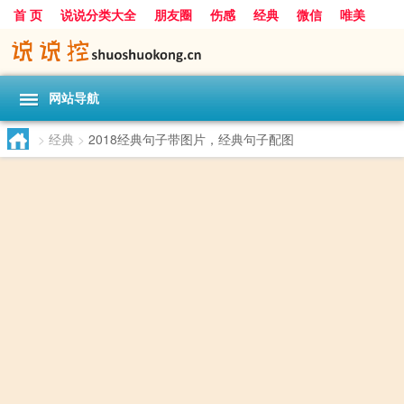
首 页
说说分类大全
朋友圈
伤感
经典
微信
唯美
励志
爱情
女生
搞笑
一句话
网站导航
>
经典
>
2018经典句子带图片，经典句子配图