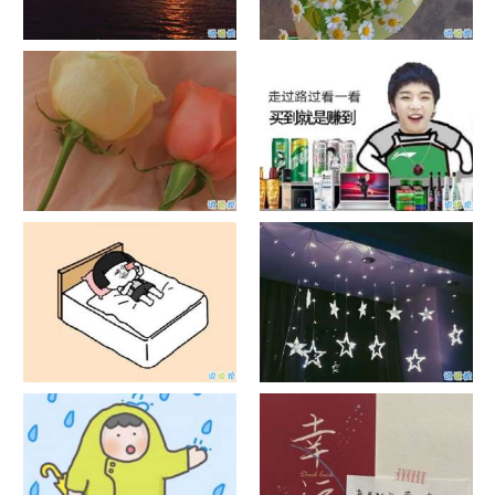
日出文案温柔句子 看日出的微
晒风景照的唯美说说配图 适合
信说说配图
发风景的朋友圈文案
官宣恋爱的说说配图 官宣句子
抖音摆地摊文案 摆地摊的搞笑
简短创意
说说带图片
谐音梗土味情话大全带图片 油
很酷的霸气句子带图片 最新霸
腻搞笑的土味情话
气说说高冷范