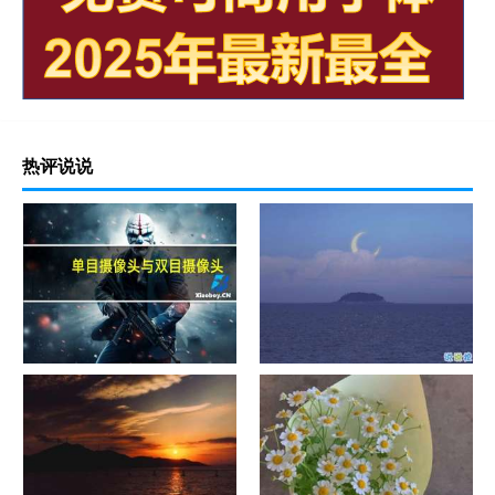
热评说说
单目摄像头与双目摄像头
晚安励志语录带图片 晚安心语
励志鸡汤