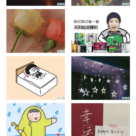
日出文案温柔句子 看日出的微
晒风景照的唯美说说配图 适合
信说说配图
发风景的朋友圈文案
官宣恋爱的说说配图 官宣句子
抖音摆地摊文案 摆地摊的搞笑
简短创意
说说带图片
谐音梗土味情话大全带图片 油
很酷的霸气句子带图片 最新霸
腻搞笑的土味情话
气说说高冷范