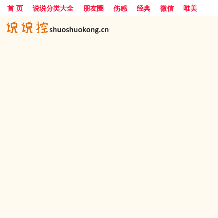
首 页
说说分类大全
朋友圈
伤感
经典
微信
唯美
励志
爱情
女生
搞笑
一句话