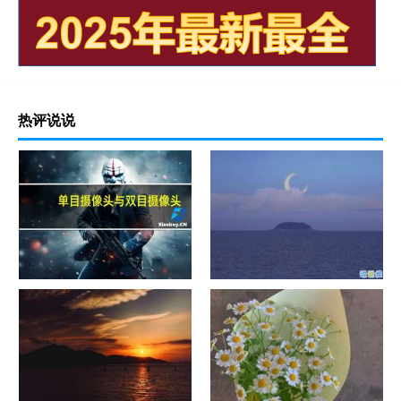
热评说说
单目摄像头与双目摄像头
晚安励志语录带图片 晚安心语
励志鸡汤