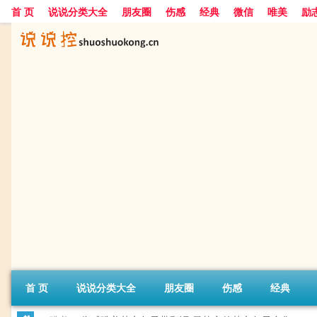
首 页
说说分类大全
朋友圈
伤感
经典
微信
唯美
励
首 页
说说分类大全
朋友圈
伤感
经典