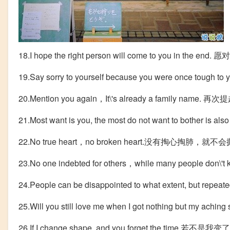
18.I hope the right person will come to you in
19.Say sorry to yourself because you were on
20.Mention you again，It\'s already a family n
21.Most want is you, the most do not want to bo
22.No true heart，no broken heart.没有掏心掏肺，
23.No one indebted for others，while many peopl
24.People can be disappointed to what extent, b
25.Will you still love me when I got nothing 
26.If I change shape, and you forget the ti