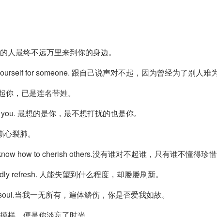
 the end. 愿对的人最终不远万里来到你的身边。
ce tough to yourself for someone. 跟自己说声对不起，因为曾经为了
ame. 再次提起你，已是连名带姓。
ther is also you. 最想的是你，最不想打扰的也是你。
就不会撕心裂肺。
e don\'t know how to cherish others.没有谁对不起谁，只有谁不懂得
ut repeatedly refresh. 人能失望到什么程度，却屡屡刷新。
but my aching soul.当我一无所有，遍体鳞伤，你是否爱我如故。
me.若不是我变了摸样，便是你淡忘了时光。