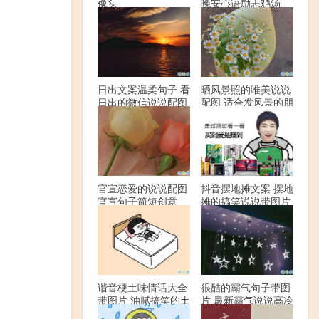
像头
晚安心语励志鸡汤
日出文案温柔句子 看
晒风景照的唯美说说
日出的微信说说配图
配图 适合发风景的朋
友圈文案
官宣恋爱的说说配图
抖音摆地摊文案 摆地
官宣句子简短创意
摊的搞笑说说带图片
谐音梗土味情话大全
很酷的霸气句子带图
带图片 油腻搞笑的土
片 最新霸气说说高冷
味情话
范