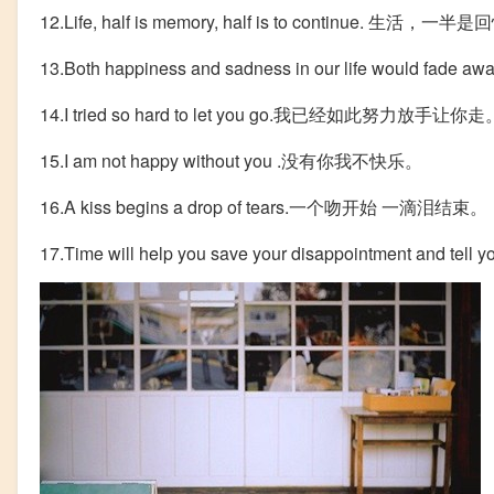
12.Life, half is memory, half is to continue. 
13.Both happiness and sadness in our life wo
14.I tried so hard to let you go.我已经如此努力放手让你走
15.I am not happy without you .没有你我不快乐。
16.A kiss begins a drop of tears.一个吻开始 一滴泪结束。
17.Time will help you save your disappointment