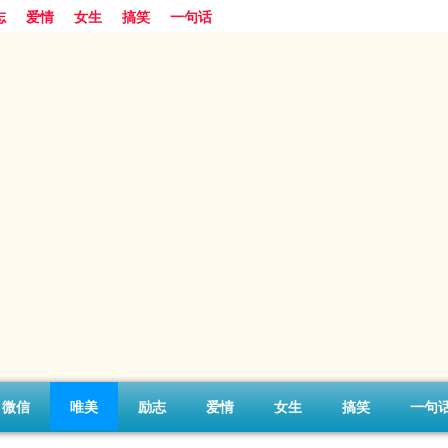
志
爱情
女生
搞笑
一句话
微信
唯美
励志
爱情
女生
搞笑
一句