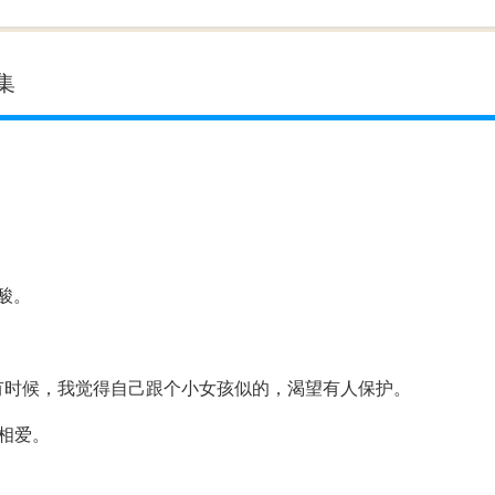
集
。
是心酸。
。
eeds protection. 有时候，我觉得自己跟个小女孩似的，渴望有人保护。
都不如相爱。