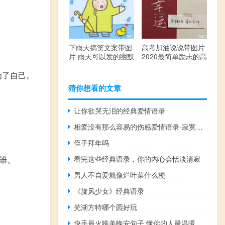
下雨天搞笑文案带图
高考加油说说带图片
片 雨天可以发的幽默
2020最简单励志的高
句子
考文案
别人难为了自己。
猜你想看的文章
让你欲哭无泪的经典爱情语录
相爱没有那么容易的伤感爱情语录-寂寞吞噬了我的心
侄子拜年吗
珍惜谁。
看完这些经典语录，你的内心会恬淡清寂
男人不自爱就像烂叶菜什么梗
《旋风少女》经典语录
芜湖方特哪个园好玩
快手最火唯美晚安句子 懂你的人最温暖晚安