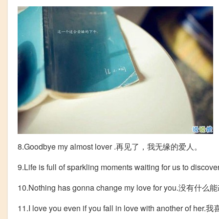
8.Goodbye my almost lover .再见了，我无缘的爱人。
9.Life is full of sparkling moments waiting for
10.Nothing has gonna change my love for you
11.I love you even if you fall in love with anoth