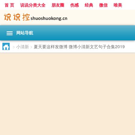
首 页
说说分类大全
朋友圈
伤感
经典
微信
唯美
励志
爱情
女生
搞笑
一句话
网站导航
>
小清新
>
夏天要这样发微博 微博小清新文艺句子合集2019