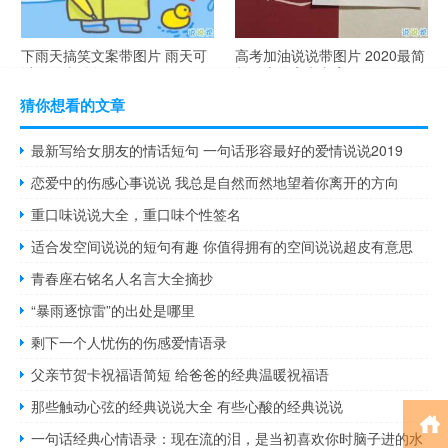
下雨天搞笑文案带图片 雨天可
高考加油说说带图片 2020最简
以发的幽默句子
单励志的高考文案
猜你想看的文章
最新写给女朋友的情话短句 一句话形容最好的爱情说说2019
恋爱中的伤感心事说说 我总是自然而然地望着你离开的方向
重口味说说大全，重口味个性签名
适合发空间说说的短句有趣 你值得拥有的空间说说超皮有意思
青春座右铭名人名言大全摘抄
“暴雨逐惊雷”的出处是哪里
剩下一个人忧伤的伤感爱情语录
父亲节贺卡祝福语简短 给爸爸的经典温暖祝福语
那些触动心弦的经典说说大全 有些心酸的经典说说
一句话经典心情语录：现在流的泪，是当初喜欢你时脑子进的水