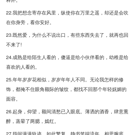
22.我把想念寄存在风里，纵使你在万里之遥，却还是会吹
在你身旁，看你安好。
23.既然爱，为什么不说出口，有些东西失去了，就再也回
不来了!
24.成熟是给陌生人看的，傻逼是给小伙伴看的，幼稚是给
喜欢的人看的。
25.年年岁岁花相似，岁岁年年人不同。无论我怎样的修
饰，都掩不住眼角额际的皱纹，都找不回那个年轻妩媚的
面容。
26.起身，仰望，额间清愁已入眼底。薄洒的酒香，肆意熏
醉，蒸晕了两腮，嫣红。
27.指间漫漫轨迹，如此繁复，静书笔端流年，相思腕底，