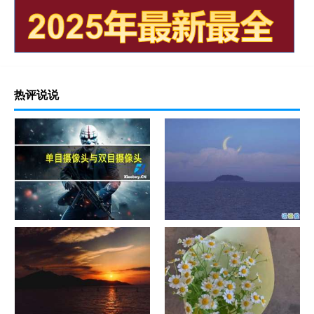
热评说说
单目摄像头与双目摄像头
晚安励志语录带图片 晚安心语
励志鸡汤