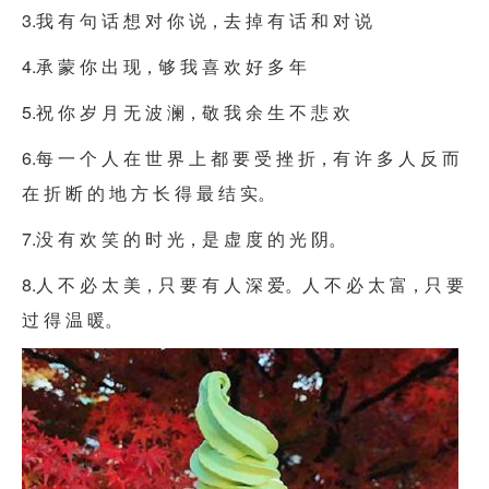
3.我 有 句 话 想 对 你 说，去 掉 有 话 和 对 说
4.承 蒙 你 出 现，够 我 喜 欢 好 多 年
5.祝 你 岁 月 无 波 澜，敬 我 余 生 不 悲 欢
6.每 一 个 人 在 世 界 上 都 要 受 挫 折，有 许 多 人 反 而
在 折 断 的 地 方 长 得 最 结 实。
7.没 有 欢 笑 的 时 光，是 虚 度 的 光 阴。
8.人 不 必 太 美，只 要 有 人 深 爱。人 不 必 太 富，只 要
过 得 温 暖。