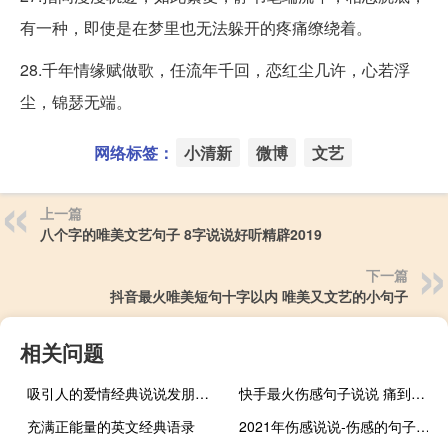
有一种，即使是在梦里也无法躲开的疼痛缭绕着。
28.千年情缘赋做歌，任流年千回，恋红尘几许，心若浮
尘，锦瑟无端。
网络标签：
小清新
微博
文艺
上一篇
八个字的唯美文艺句子 8字说说好听精辟2019
下一篇
抖音最火唯美短句十字以内 唯美又文艺的小句子
相关问题
吸引人的爱情经典说说发朋友圈 爱情真理说说心情句子
快手最火伤感句子说说 痛到心碎的句子
充满正能量的英文经典语录
2021年伤感说说-伤感的句子说说心情：热水再热时间长了也不过是一杯凉水而已