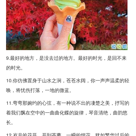
9.最好的地方，是没去过的地方。最好的时光，是回不来
的时光。
10.你仿佛置身于山水之涧，苍苍水阔，你一声声温柔的轻
唤，将忧伤打落，一地的微蓝。
11.弯弯那婉约的心弦，有一种说不出的凄楚之美，抒写的
着我们飘在空中的一曲曲化蝶的旋律，琴音清绝，曲韵悠
长。
12.岁月的花开，开到茶蘼，一瞬的烟花，犹如繁华过后的