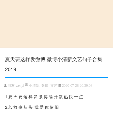
夏天要这样发微博 微博小清新文艺句子合集
2019
小清新
,
微博
,
文艺
网友:wenyi
2020-07-28 20:39:08
1.夏 天 要 这 样 发 微 博 隔 开 散 热 快 一 点
2.若 故 事 从 头 我 爱 你 依 旧