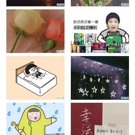
日出文案温柔句子 看日出的微
晒风景照的唯美说说配图 适合
信说说配图
发风景的朋友圈文案
官宣恋爱的说说配图 官宣句子
抖音摆地摊文案 摆地摊的搞笑
简短创意
说说带图片
谐音梗土味情话大全带图片 油
很酷的霸气句子带图片 最新霸
腻搞笑的土味情话
气说说高冷范