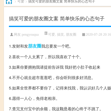
>
可爱
>
搞笑可爱的朋友圈文案 简单快乐的心态句子
搞笑可爱的朋友圈文案 简单快乐的心态句子
可爱
,
搞笑
,
朋友圈
网友:pengyouqua
2020-07-28 20:16
朋友圈
1.发财和发
我总要发一个吧。
2.喜欢一个人太累了，所以我喜欢了十个。
3.如果你要拥抱我请提前告诉我 我好把小肚子收起来
4.不开心就去超市逛逛吧，你会听到很多好消息。
5.如果全世界都不要你了，记得来找我，我认识好几个人
6.愿得一人心，免得老相亲。
7.查完支付宝中的余额，我这颗悬着的心终于不跳了。