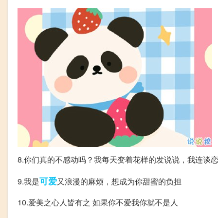
8.你们真的不感动吗？我每天变着花样的发说说，我连谈
可爱
9.我是
又浪漫的麻烦，想成为你甜蜜的负担
10.爱美之心人皆有之 如果你不爱我你就不是人