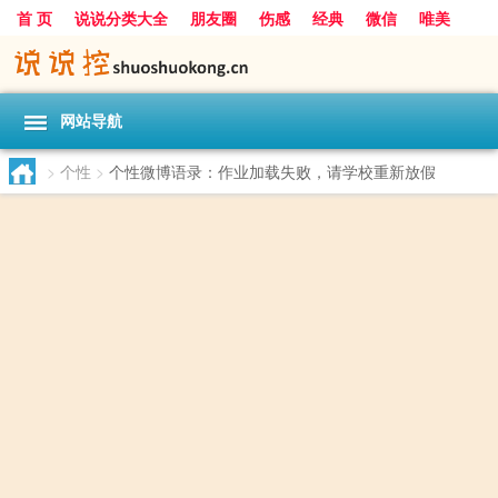
首 页
说说分类大全
朋友圈
伤感
经典
微信
唯美
励志
爱情
女生
搞笑
一句话
网站导航
>
个性
>
个性微博语录：作业加载失败，请学校重新放假