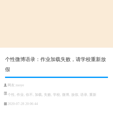
个性微博语录：作业加载失败，请学校重新放
假
网友:zuoye
个性
,
作业
,
你不
,
加载
,
失败
,
学校
,
微博
,
放假
,
语录
,
重新
2020-07-28 20:06:44