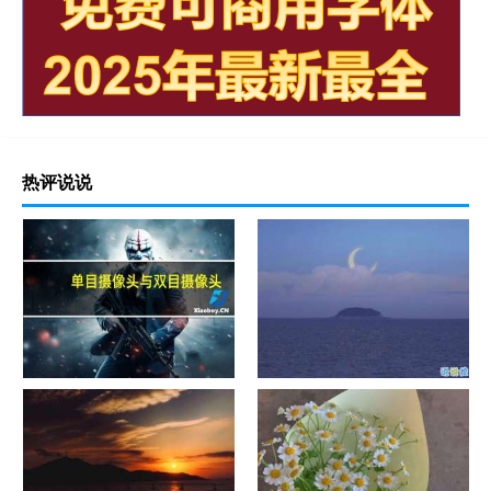
热评说说
单目摄像头与双目摄像头
晚安励志语录带图片 晚安心语
励志鸡汤