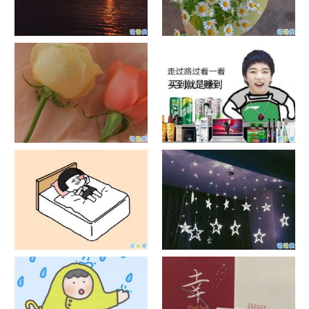
日出文案温柔句子 看日出的微
晒风景照的唯美说说配图 适合
信说说配图
发风景的朋友圈文案
官宣恋爱的说说配图 官宣句子
抖音摆地摊文案 摆地摊的搞笑
简短创意
说说带图片
谐音梗土味情话大全带图片 油
很酷的霸气句子带图片 最新霸
腻搞笑的土味情话
气说说高冷范