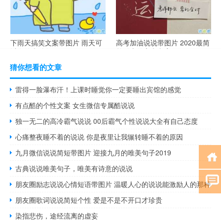
下雨天搞笑文案带图片 雨天可
高考加油说说带图片 2020最简
以发的幽默句子
单励志的高考文案
猜你想看的文章
雷得一脸瀑布汗！上课时睡觉你一定要睡出宾馆的感觉
有点酷的个性文案 女生微信专属酷说说
独一无二的高冷霸气说说 00后霸气个性说说大全有自己态度
心痛整夜睡不着的说说 你是夜里让我辗转睡不着的原因
九月微信说说简短带图片 迎接九月的唯美句子2019
古典说说唯美句子，唯美有诗意的说说
朋友圈励志说说心情短语带图片 温暖人心的说说能激励人的那种
朋友圈歌词说说简短个性 爱是不是不开口才珍贵
染指悲伤，途经流离的虚妄