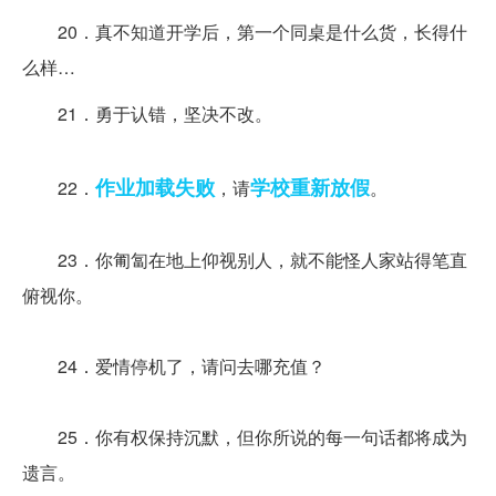
20．真不知道开学后，第一个同桌是什么货，长得什
么样…
21．勇于认错，坚决不改。
作业
加载
失败
学校
重新
放假
22．
，请
。
23．你匍匐在地上仰视别人，就不能怪人家站得笔直
俯视你。
24．爱情停机了，请问去哪充值？
25．你有权保持沉默，但你所说的每一句话都将成为
遗言。