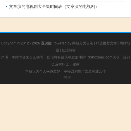
文章演的电视剧大全集时间表（文章演的电视剧）
Copyright © 2012 - 2026
说说控
Powered by
网站分类目录
|
精选推荐文章
|
网站地
图
|
疑难解答
声明：本站内容来自互联网，如信息有错误可发邮件到f_fb#foxmail.com说明，我们
会及时纠正，谢谢
本站仅为个人兴趣爱好，不接盈利性广告及商业合作
小男孩