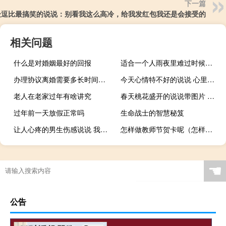
下一篇
最逗比最搞笑的说说：别看我这么高冷，给我发红包我还是会接受的
相关问题
什么是对婚姻最好的回报
适合一个人雨夜里难过时候发的伤感悲伤说说
办理协议离婚需要多长时间才可以
今天心情特不好的说说 心里不开心的伤感句子
老人在老家过年有啥讲究
春天桃花盛开的说说带图片 赏花晒花的朋友圈文案
过年前一天放假正常吗
生命战士的智慧秘笈
让人心疼的男生伤感说说 我不想再等了终是一场空
怎样做教师节贺卡呢（怎样做教师节贺卡）
☚
公告