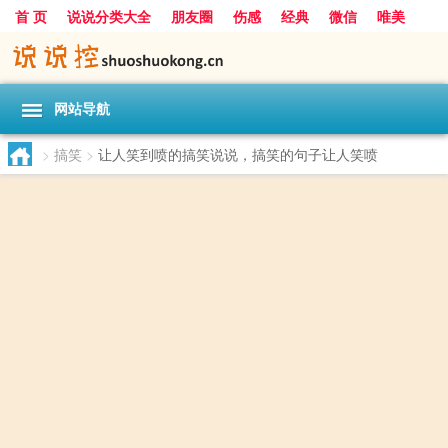
首 页
说说分类大全
朋友圈
伤感
经典
微信
唯美
励志
爱情
女生
搞笑
一句话
网站导航
>
搞笑
>
让人笑到喷的搞笑说说，搞笑的句子让人笑喷