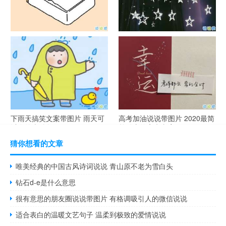
谐音梗土味情话大全带图片 油
很酷的霸气句子带图片 最新霸
腻搞笑的土味情话
气说说高冷范
下雨天搞笑文案带图片 雨天可
高考加油说说带图片 2020最简
以发的幽默句子
单励志的高考文案
猜你想看的文章
唯美经典的中国古风诗词说说 青山原不老为雪白头
钻石d-e是什么意思
很有意思的朋友圈说说带图片 有格调吸引人的微信说说
适合表白的温暖文艺句子 温柔到极致的爱情说说