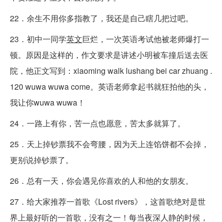
22．余生不用你多指教了，我还是自己瞎几把过吧。
23．初中一同学
英文
巨烂，一次英语考试他被老师爆打一
顿。原因是这样的，作文要求是讲述小明被车撞后送去医
院，他正文写到：xiaoming walk lushang bei car zhuang .
120 wuwa wuwa come。英语老师拿起书就狂拍他的头，
我让你wuwa wuwa！
24．一路上有你，苦一点也愿意，苦太多就算了。
25．天上掉钞票我不会弯腰，因为天上连馅饼都不会掉，
更别说掉钞票了。
26．总有一天，你会遇见你喜欢的人和他的女朋友。
27．给大家推荐一首歌《Lost rivers》，这首歌绝对是世
界上最好听的一首歌，没有之一！每当夜深人静的时候，