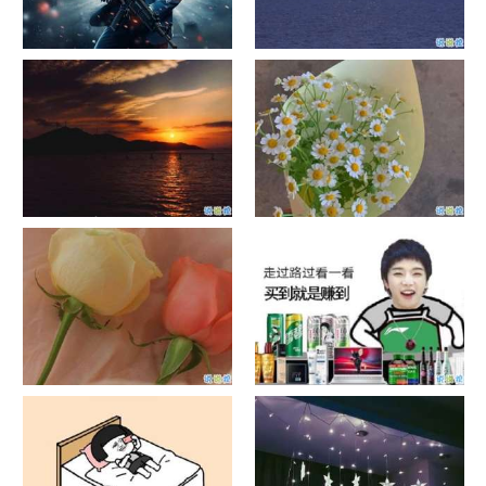
单目摄像头与双目摄像头
晚安励志语录带图片 晚安心语
励志鸡汤
日出文案温柔句子 看日出的微
晒风景照的唯美说说配图 适合
信说说配图
发风景的朋友圈文案
官宣恋爱的说说配图 官宣句子
抖音摆地摊文案 摆地摊的搞笑
简短创意
说说带图片