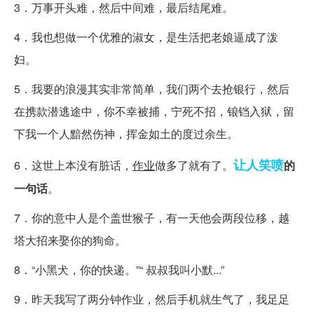
3．万事开头难，然后中间难，最后结尾难。
4．我也想做一个优雅的淑女，是生活把老娘逼成了泼
妇。
5．我要的浪漫其实非常简单，我们两个去抢银行，然后
在携款潜逃途中，你不幸被捕，宁死不招，锒铛入狱，留
下我一个人黯然伤神，挥金如土的度过余生。
让人笑喷
6．这世上本没有脏话，
作业
做多了就有了。
的
一句话
。
7．你的意中人是个盖世猴子，有一天他会两段位移，越
塔大招来娶你的狗命。
8．“小黑犬，你的快递。”“ 叔叔我叫小默...”
9．昨天我写了两分钟作业，然后手机就生气了，我足足