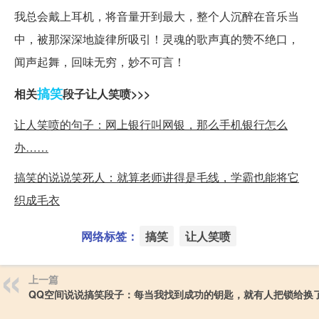
我总会戴上耳机，将音量开到最大，整个人沉醉在音乐当
中，被那深深地旋律所吸引！灵魂的歌声真的赞不绝口，
闻声起舞，回味无穷，妙不可言！
搞笑
相关
段子让人笑喷>>>
让人笑喷的句子：网上银行叫网银，那么手机银行怎么
办……
搞笑的说说笑死人：就算老师讲得是毛线，学霸也能将它
织成毛衣
网络标签：
搞笑
让人笑喷
上一篇
QQ空间说说搞笑段子：每当我找到成功的钥匙，就有人把锁给换