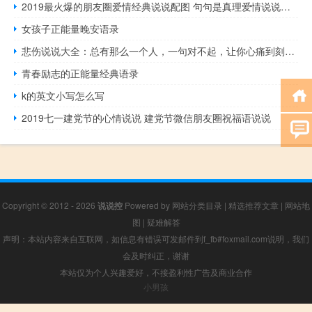
2019最火爆的朋友圈爱情经典说说配图 句句是真理爱情说说带图片
女孩子正能量晚安语录
悲伤说说大全：总有那么一个人，一句对不起，让你心痛到刻骨铭心
青春励志的正能量经典语录
k的英文小写怎么写
2019七一建党节的心情说说 建党节微信朋友圈祝福语说说
Copyright © 2012 - 2026
说说控
Powered by
网站分类目录
|
精选推荐文章
|
网站地
图
|
疑难解答
声明：本站内容来自互联网，如信息有错误可发邮件到f_fb#foxmail.com说明，我们
会及时纠正，谢谢
本站仅为个人兴趣爱好，不接盈利性广告及商业合作
小男孩