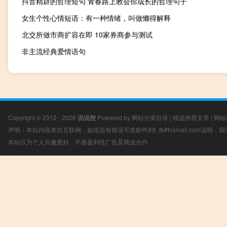
抖音精辟的哲理短句 青春路上教会你成长的哲理句子
女生个性心情短语：有一种情绪，叫做懒得解释
北交所做市商扩容在即 10家券商参与测试
非主流经典爱情语句
Copyright © 2012 - 2026
说说控
Powered by
网站分类目录
|
精选推荐文章
|
网站
声明：本站内容来自互联网，如信息有错误可发邮件到f_fb#foxmail.com说明
本站仅为个人兴趣爱好，不接盈利性广告及商业合作