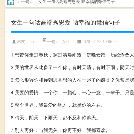
>
一句话
>
女生一句话高端秀恩爱 晒幸福的微信句子
女生一句话高端秀恩爱 晒幸福的微信句子
一句话
,
女生
网友:juhua
2020-07-28 19:06:29
1.想带你走过春秋，穿过清晨雨露，傍晚云霞，历经沧桑
2.我的世界从此多了一个你，有时天晴，有时下雨，阴天
3.怎么形容你和你朝思暮想的人在一起了的感觉？你曾是
4.我要的爱情，一个你，一颗心，一心一意，一辈子。只
5.整个世界，我最爱的地方，就是你的左右。
6.晴天，阴天，下雨天，都不及和你聊天。
7.别人再好，与我无关，你再不好，我都喜欢。