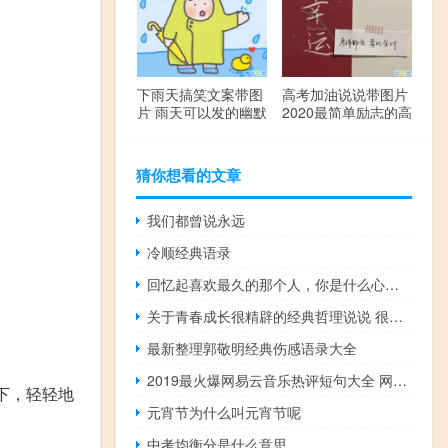
下雨天搞笑文案带图
高考加油说说带图片
片 雨天可以发的幽默
2020最简单励志的高
句子
考文案
猜你想看的文章
我们都曾说永远
冷顺经典语录
回忆起喜欢最久的那个人，你是什么心态？
关于青春成长很精辟的经典哲理说说 很有道理很现实的内涵说说大全
最新整理郭敬明经典伤感语录大全
2019最火爆网易云音乐热评短句大全 网易云音乐热评关于爱情
下，轻轻地
元宵节为什么叫元宵节呢
中考均衡分是什么意思