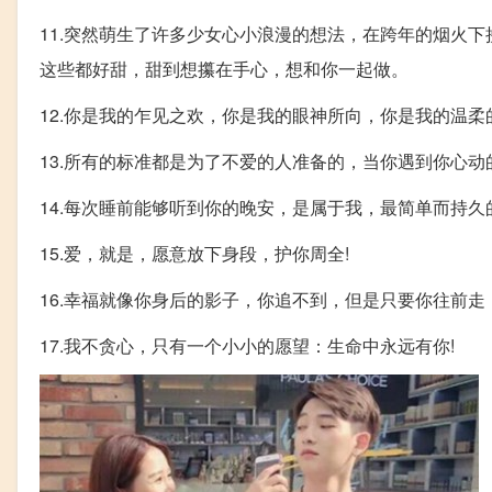
11.突然萌生了许多少女心小浪漫的想法，在跨年的烟火
这些都好甜，甜到想攥在手心，想和你一起做。
12.你是我的乍见之欢，你是我的眼神所向，你是我的温
13.所有的标准都是为了不爱的人准备的，当你遇到你心
14.每次睡前能够听到你的晚安，是属于我，最简单而持久
15.爱，就是，愿意放下身段，护你周全!
16.幸福就像你身后的影子，你追不到，但是只要你往前
17.我不贪心，只有一个小小的愿望：生命中永远有你!