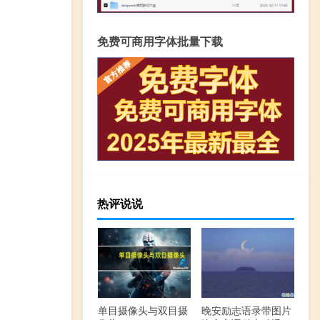
免费可商用字体批量下载
热评说说
单目摄像头与双目摄
晚安励志语录带图片