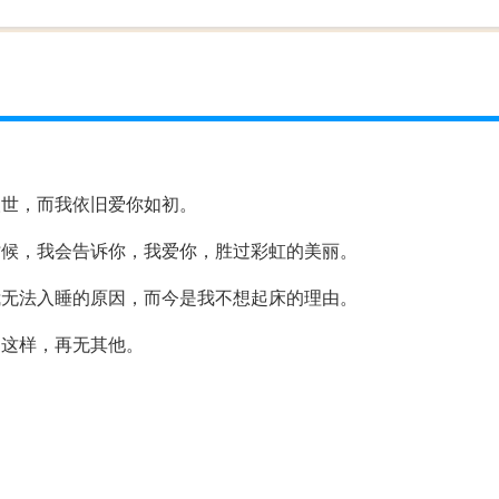
人世，而我依旧爱你如初。
时候，我会告诉你，我爱你，胜过彩虹的美丽。
我无法入睡的原因，而今是我不想起床的理由。
是这样，再无其他。