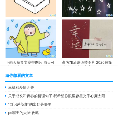
谐音梗土味情话大全带图片 油
很酷的霸气句子带图片 最新霸
腻搞笑的土味情话
气说说高冷范
下雨天搞笑文案带图片 雨天可
高考加油说说带图片 2020最简
以发的幽默句子
单励志的高考文案
猜你想看的文章
幸福和爱情无关
关于成长和青春的哲理句子 我希望你眼里存星光手心握太阳
“自识茅茨趣”的出处是哪里
ps霸王的大陆 攻略