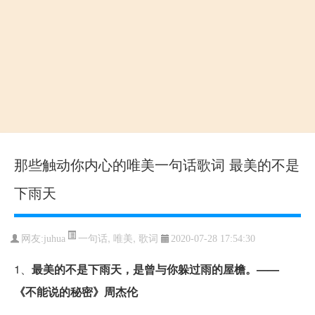
那些触动你内心的唯美一句话歌词 最美的不是
下雨天
一句话
,
唯美
,
歌词
网友:juhua
2020-07-28 17:54:30
1、
最美的不是下雨天
，是曾与你躲过雨的屋檐。——
《不能说的秘密》周杰伦