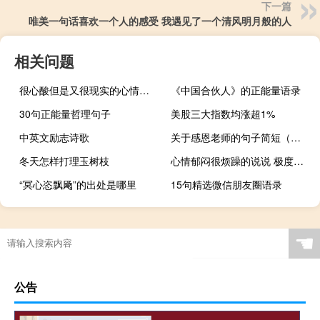
下一篇
唯美一句话喜欢一个人的感受 我遇见了一个清风明月般的人
相关问题
很心酸但是又很现实的心情说说 人的一生都有一些说不出的秘密
《中国合伙人》的正能量语录
30句正能量哲理句子
美股三大指数均涨超1%
中英文励志诗歌
关于感恩老师的句子简短（关于感恩老师的句子）
冬天怎样打理玉树枝
心情郁闷很烦躁的说说 极度不开心的微信说说
“冥心恣飘飏”的出处是哪里
15句精选微信朋友圈语录
☚
公告