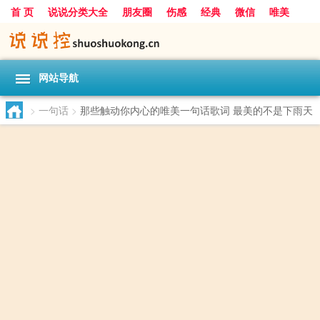
首 页
说说分类大全
朋友圈
伤感
经典
微信
唯美
励志
爱情
女生
搞笑
一句话
网站导航
>
一句话
>
那些触动你内心的唯美一句话歌词 最美的不是下雨天