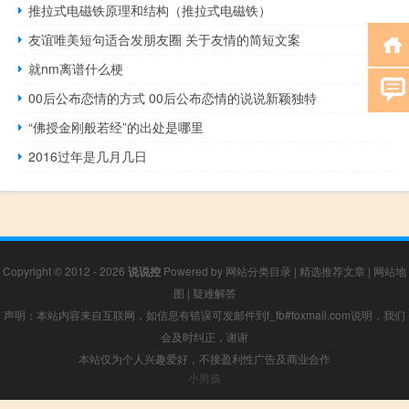
推拉式电磁铁原理和结构（推拉式电磁铁）
友谊唯美短句适合发朋友圈 关于友情的简短文案
就nm离谱什么梗
00后公布恋情的方式 00后公布恋情的说说新颖独特
“佛授金刚般若经”的出处是哪里
2016过年是几月几日
Copyright © 2012 - 2026
说说控
Powered by
网站分类目录
|
精选推荐文章
|
网站地
图
|
疑难解答
声明：本站内容来自互联网，如信息有错误可发邮件到f_fb#foxmail.com说明，我们
会及时纠正，谢谢
本站仅为个人兴趣爱好，不接盈利性广告及商业合作
小男孩