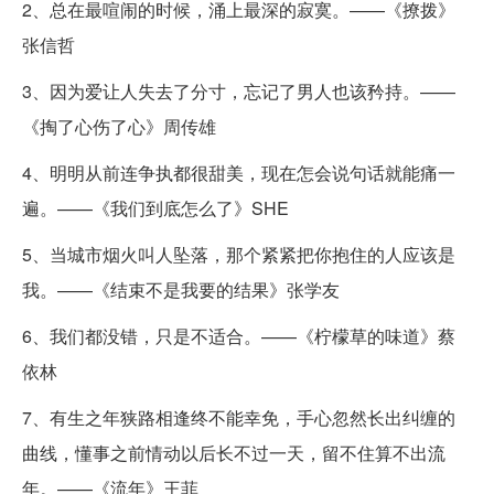
2、总在最喧闹的时候，涌上最深的寂寞。——《撩拨》
张信哲
3、因为爱让人失去了分寸，忘记了男人也该矜持。——
《掏了心伤了心》周传雄
4、明明从前连争执都很甜美，现在怎会说句话就能痛一
遍。——《我们到底怎么了》SHE
5、当城市烟火叫人坠落，那个紧紧把你抱住的人应该是
我。——《结束不是我要的结果》张学友
6、我们都没错，只是不适合。——《柠檬草的味道》蔡
依林
7、有生之年狭路相逢终不能幸免，手心忽然长出纠缠的
曲线，懂事之前情动以后长不过一天，留不住算不出流
年。——《流年》王菲