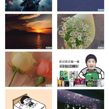
单目摄像头与双目摄像头
晚安励志语录带图片 晚安心语
励志鸡汤
日出文案温柔句子 看日出的微
晒风景照的唯美说说配图 适合
信说说配图
发风景的朋友圈文案
官宣恋爱的说说配图 官宣句子
抖音摆地摊文案 摆地摊的搞笑
简短创意
说说带图片