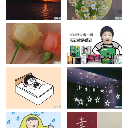
日出文案温柔句子 看日出的微
晒风景照的唯美说说配图 适合
信说说配图
发风景的朋友圈文案
官宣恋爱的说说配图 官宣句子
抖音摆地摊文案 摆地摊的搞笑
简短创意
说说带图片
谐音梗土味情话大全带图片 油
很酷的霸气句子带图片 最新霸
腻搞笑的土味情话
气说说高冷范