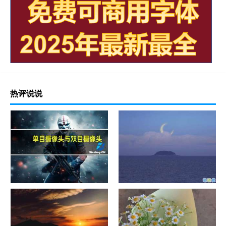
热评说说
单目摄像头与双目摄像头
晚安励志语录带图片 晚安心语
励志鸡汤