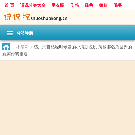
首 页
说说分类大全
朋友圈
伤感
经典
微信
唯美
励志
爱情
女生
搞笑
一句话
网站导航
>
小清新
>
感到无聊枯燥时候发的小清新说说 跨越那名为世界的
距离你我相遇