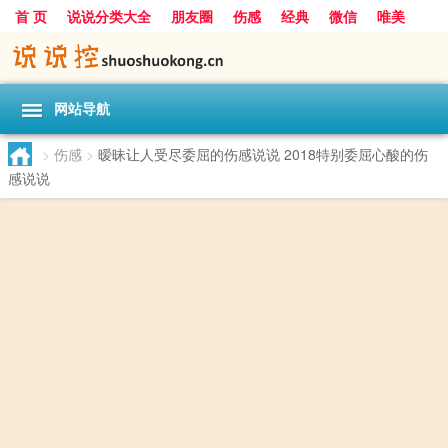
首 页
说说分类大全
朋友圈
伤感
经典
微信
唯美
励志
爱情
女生
搞笑
一句话
网站导航
>
伤感
>
暧昧让人受尽委屈的伤感说说 2018特别委屈心酸的伤
感说说