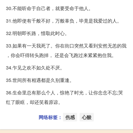
30.不能听命于自己者，就要受命于他人。
31.他即使有千般不好，万般辜负，毕竟是我爱过的人。
32.明朝即长路，惜取此时心。
33.如果有一天我死了。你在街口突然又看到安然无恙的我
，你会吓得转头跑掉， 还是会飞跑过来紧紧抱住我。
34.乍见之欢不如久处不厌。
35.世间所有相遇都是久别重逢。
36.生命里总有那么个人，惊艳了时光，让你念念不忘;哭
红了眼眶，却还笑着原谅。
网络标签：
伤感
心酸