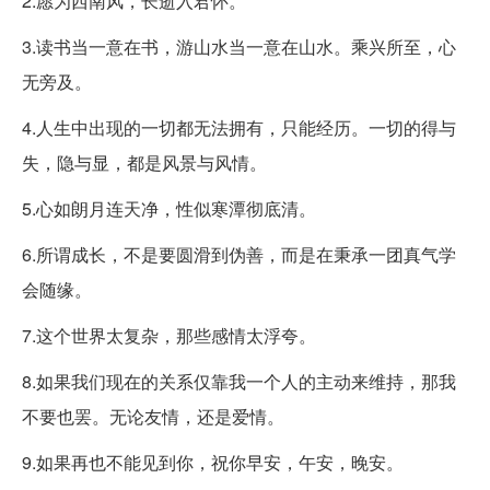
2.愿为西南风，长逝入君怀。
3.读书当一意在书，游山水当一意在山水。乘兴所至，心
无旁及。
4.人生中出现的一切都无法拥有，只能经历。一切的得与
失，隐与显，都是风景与风情。
5.心如朗月连天净，性似寒潭彻底清。
6.所谓成长，不是要圆滑到伪善，而是在秉承一团真气学
会随缘。
7.这个世界太复杂，那些感情太浮夸。
8.如果我们现在的关系仅靠我一个人的主动来维持，那我
不要也罢。无论友情，还是爱情。
9.如果再也不能见到你，祝你早安，午安，晚安。