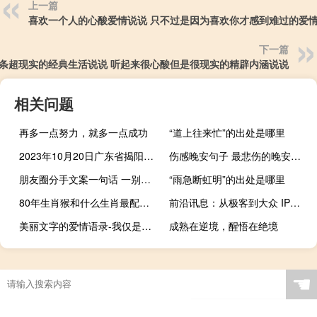
上一篇
喜欢一个人的心酸爱情说说 只不过是因为喜欢你才感到难过的爱
下一篇
0条超现实的经典生活说说 听起来很心酸但是很现实的精辟内涵说说
相关问题
再多一点努力，就多一点成功
“道上往来忙”的出处是哪里
2023年10月20日广东省揭阳市疫情大数据-今日/今天疫情全网搜索最新实时消息动态情况通知播报
伤感晚安句子 最悲伤的晚安说说合集
朋友圈分手文案一句话 一别两宽各生欢喜
“雨急断虹明”的出处是哪里
80年生肖猴和什么生肖最配（猴和什么生肖最配）
前沿讯息：从极客到大众 IP成VR创业公司新尝试
美丽文字的爱情语录-我仅是一个等爱的女子
成熟在逆境，醒悟在绝境
☚