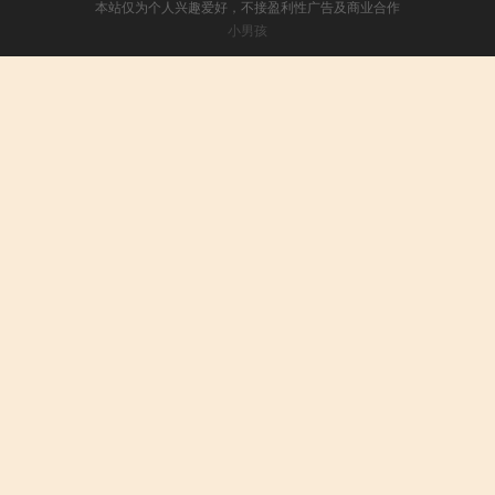
本站仅为个人兴趣爱好，不接盈利性广告及商业合作
小男孩