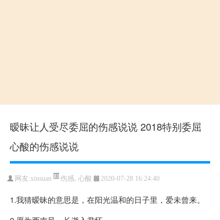
暧昧让人受尽委屈的伤感说说 2018特别委屈
心酸的伤感说说
伤感
,
心酸
网友:xinsuan
2020-07-28 16:24:40
1.我猜暧昧的意思是，在阳光温和的日子里，爱未曾来。