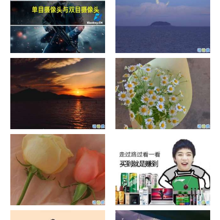
单目摄像头与双目摄像头
晚安励志语录带图片 晚安心语
励志鸡汤
日出文案温柔句子 看日出的微
晒风景照的唯美说说配图 适合
信说说配图
发风景的朋友圈文案
官宣恋爱的说说配图 官宣句子
抖音摆地摊文案 摆地摊的搞笑