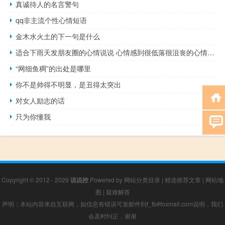
真诚待人的名言警句
qq非主流个性心情短语
金木水火土的下一句是什么
适合下雨天发朋友圈的心情说说 心情感到很低落很沮丧的心情说说发朋友圈
“网细鱼稠”的出处是哪里
你不是帅得不明显，是丑得太突出
对女人励志的话
只为你懂我
Copyright © 2012 - 2026
说说控
Powered by
网站分类目录
|
精选推荐文章
|
网站地
图
|
疑难解答
声明：本站内容来自互联网，如信息有错误可发邮件到f_fb#foxmail.com说明，我们
会及时纠正，谢谢