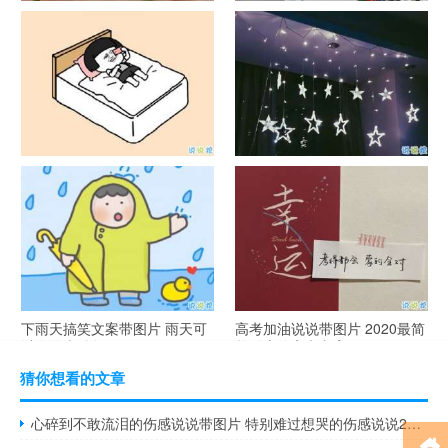
官宣恋爱的说说配图 官宣句子
抖音摆地摊文案 摆地摊的搞笑
简短创意
说说带图片
谐音梗土味情话大全带图片 油
很酷的霸气句子带图片 最新霸
腻搞笑的土味情话
气说说高冷范
下雨天搞笑文案带图片 雨天可
高考加油说说带图片 2020最简
以发的幽默句子
单励志的高考文案
猜你想看的文章
心碎到不敢流泪的伤感说说带图片 特别难过想哭的伤感说说2018