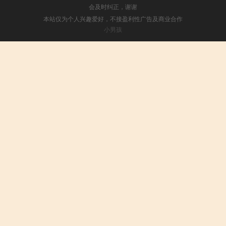
会及时纠正，谢谢
本站仅为个人兴趣爱好，不接盈利性广告及商业合作
小男孩