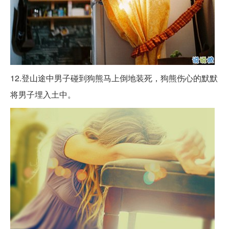
12.登山途中男子碰到狗熊马上倒地装死，狗熊伤心的默默
将男子埋入土中。