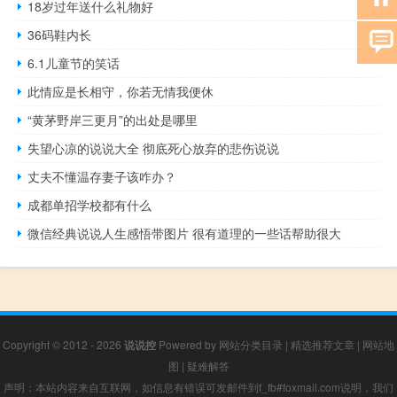
18岁过年送什么礼物好
36码鞋内长
6.1儿童节的笑话
此情应是长相守，你若无情我便休
“黄茅野岸三更月”的出处是哪里
失望心凉的说说大全 彻底死心放弃的悲伤说说
丈夫不懂温存妻子该咋办？
成都单招学校都有什么
微信经典说说人生感悟带图片 很有道理的一些话帮助很大
Copyright © 2012 - 2026
说说控
Powered by
网站分类目录
|
精选推荐文章
|
网站地
图
|
疑难解答
声明：本站内容来自互联网，如信息有错误可发邮件到f_fb#foxmail.com说明，我们