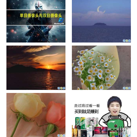
单目摄像头与双目摄像头
晚安励志语录带图片 晚安心语
励志鸡汤
日出文案温柔句子 看日出的微
晒风景照的唯美说说配图 适合
信说说配图
发风景的朋友圈文案