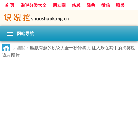
首 页
说说分类大全
朋友圈
伤感
经典
微信
唯美
励志
爱情
女生
搞笑
一句话
网站导航
>
幽默
>
幽默有趣的说说大全一秒钟笑哭 让人乐在其中的搞笑说
说带图片