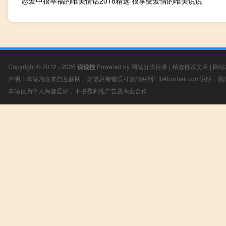
恋爱中很幸福的唯美情话2018精选 很享受爱情的唯美说说
Copyright © 2012 - 2026
说说控
Powered by
网站分类目录
|
精选推荐文章
|
网站
声明：本站内容来自互联网，如信息有错误可发邮件到f_fb#foxmail.com说明
本站仅为个人兴趣爱好，不接盈利性广告及商业合作