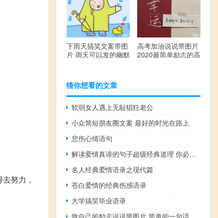
下雨天搞笑文案带图
高考加油说说带图片
片 雨天可以发的幽默
2020最简单励志的高
句子
考文案
猜你想看的文章
软弱女人遇上无耻猖狂老公
小众简短朋友圈文案 最好的时光在路上
悲伤心情语句
解读爱情真谛的句子超级经典道理 你必须了解的一节爱情课堂
名人经典爱情语录之现代篇
得去努力，
苍白爱情的经典伤感语录
大学搞笑毕业语录
致自己的励志说说带图片 简单的一句话阳光说说写给自己