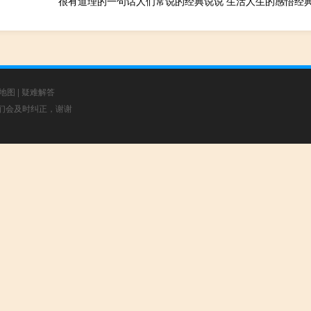
很有道理的一句话人们常说的经典说说 生活人生的感悟经
地图
|
疑难解答
，我们会及时纠正，谢谢