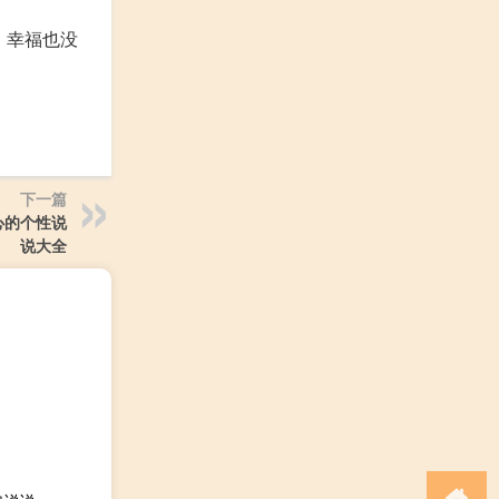
，幸福也没
下一篇
心的个性说
说大全