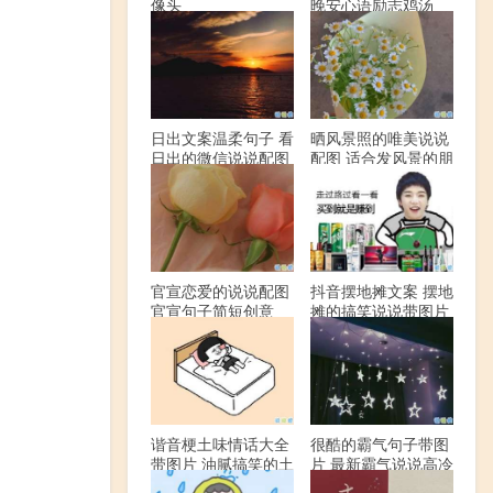
像头
晚安心语励志鸡汤
日出文案温柔句子 看
晒风景照的唯美说说
日出的微信说说配图
配图 适合发风景的朋
友圈文案
。
官宣恋爱的说说配图
抖音摆地摊文案 摆地
官宣句子简短创意
摊的搞笑说说带图片
谐音梗土味情话大全
很酷的霸气句子带图
带图片 油腻搞笑的土
片 最新霸气说说高冷
味情话
范