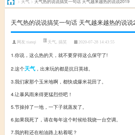
>
天气
>
天气热的说说搞笑一句话 天气越来越热的说说2019
天气热的说说搞笑一句话 天气越来越热的说说2
天气
,
搞笑
网友:tianqi
2020-07-28 14:43:55
1.你说，这么热的天，就不要穿得这么保守了!
天气
2.这个
，出来玩的都是抗日英雄。
3.我们家那个玉米地啊，都快成爆米花田了。
4.让暴风雨来得更猛烈些吧！
5.节操掉了一地，一下子就蒸发了。
6.如果我死了，请在每年这个时候给我烧一台空调。
7.我的鞋还在柏油路上粘着呢？