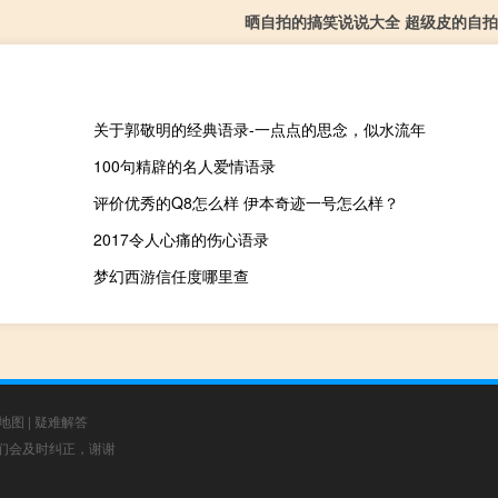
晒自拍的搞笑说说大全 超级皮的自拍说
关于郭敬明的经典语录-一点点的思念，似水流年
100句精辟的名人爱情语录
评价优秀的Q8怎么样 伊本奇迹一号怎么样？
2017令人心痛的伤心语录
梦幻西游信任度哪里查
地图
|
疑难解答
，我们会及时纠正，谢谢