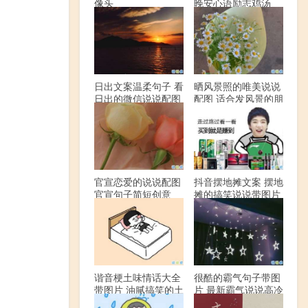
像头
晚安心语励志鸡汤
日出文案温柔句子 看
晒风景照的唯美说说
日出的微信说说配图
配图 适合发风景的朋
友圈文案
官宣恋爱的说说配图
抖音摆地摊文案 摆地
官宣句子简短创意
摊的搞笑说说带图片
谐音梗土味情话大全
很酷的霸气句子带图
带图片 油腻搞笑的土
片 最新霸气说说高冷
味情话
范