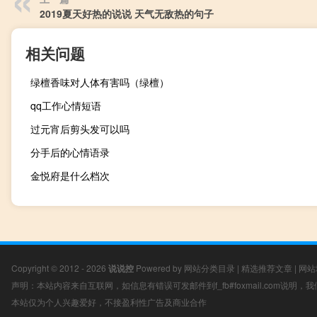
2019夏天好热的说说 天气无敌热的句子
相关问题
绿檀香味对人体有害吗（绿檀）
qq工作心情短语
过元宵后剪头发可以吗
分手后的心情语录
金悦府是什么档次
Copyright © 2012 - 2026
说说控
Powered by
网站分类目录
|
精选推荐文章
|
网站
声明：本站内容来自互联网，如信息有错误可发邮件到f_fb#foxmail.com说明
本站仅为个人兴趣爱好，不接盈利性广告及商业合作