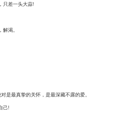
，只差一头大蒜!
，解渴。
这绝对是最真挚的关怀，是最深藏不露的爱。
自己!