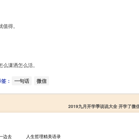
那就值得。
怎么潇洒怎么活。
标签：
一句话
微信
2019九月开学季说说大全 开学了微
一边去
人生哲理精美语录