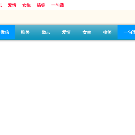
志
爱情
女生
搞笑
一句话
微信
唯美
励志
爱情
女生
搞笑
一句