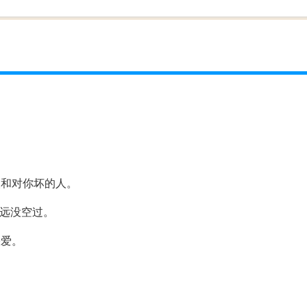
。
人和对你坏的人。
永远没空过。
缺爱。