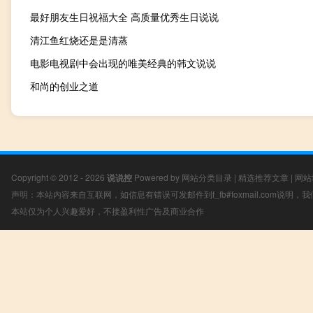
最好朋友生日祝福大全 高质量优秀生日说说
清江鱼红烧还是是清蒸
电影电视剧中会出现的唯美经典的韩文说说
和尚的创业之道
Copyright © 2012 - 2026
说说控
Powered by
网站分类目录
|
精选推荐文章
|
网站
声明：本站内容来自互联网，如信息有错误可发邮件到f_fb#foxmail.com说明
本站仅为个人兴趣爱好，不接盈利性广告及商业合作