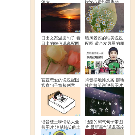
像头
晚安心语励志鸡汤
日出文案温柔句子 看
晒风景照的唯美说说
日出的微信说说配图
配图 适合发风景的朋
友圈文案
官宣恋爱的说说配图
抖音摆地摊文案 摆地
官宣句子简短创意
摊的搞笑说说带图片
谐音梗土味情话大全
很酷的霸气句子带图
带图片 油腻搞笑的土
片 最新霸气说说高冷
味情话
范