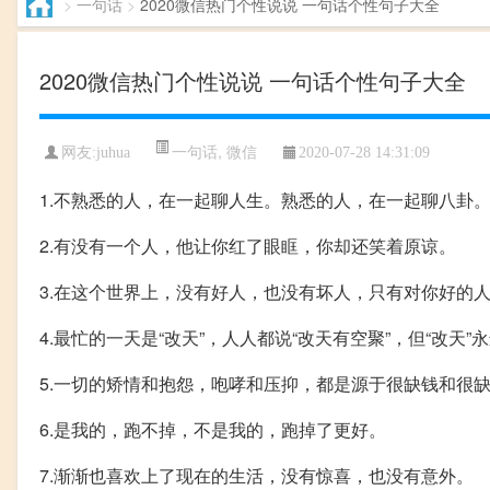
>
一句话
>
2020微信热门个性说说 一句话个性句子大全
2020微信热门个性说说 一句话个性句子大全
一句话
,
微信
网友:juhua
2020-07-28 14:31:09
1.不熟悉的人，在一起聊人生。熟悉的人，在一起聊八卦
2.有没有一个人，他让你红了眼眶，你却还笑着原谅。
3.在这个世界上，没有好人，也没有坏人，只有对你好的
4.最忙的一天是“改天”，人人都说“改天有空聚”，但“改天”
5.一切的矫情和抱怨，咆哮和压抑，都是源于很缺钱和很
6.是我的，跑不掉，不是我的，跑掉了更好。
7.渐渐也喜欢上了现在的生活，没有惊喜，也没有意外。