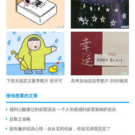
谐音梗土味情话大全带图片 油
很酷的霸气句子带图片 最新霸
腻搞笑的土味情话
气说说高冷范
下雨天搞笑文案带图片 雨天可
高考加油说说带图片 2020最简
以发的幽默句子
单励志的高考文案
猜你想看的文章
感到心酸难过的寂寞说说 一个人失眠感到寂寞孤独的说说
反叛之攻略
超有趣的说说心情：自从见到你妹，你这兄弟我交定了