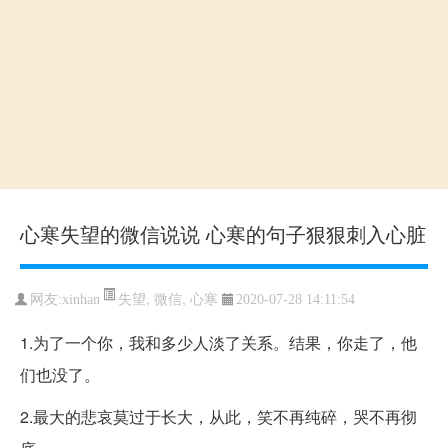
心寒失望的微信说说 心寒的句子狠狠刺入心脏
失望
,
微信
,
心寒
网友:xinhan
2020-07-28 14:11:54
1.为了一个你，我和多少人淡了关系。结果，你走了，他
们也没了。
2.最大的悲哀莫过于长大，从此，笑不再纯碎，哭不再彻