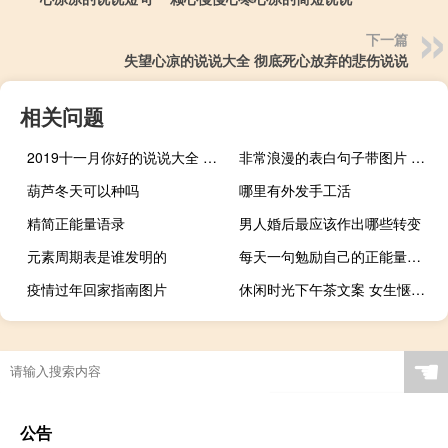
下一篇
失望心凉的说说大全 彻底死心放弃的悲伤说说
相关问题
2019十一月你好的说说大全 十一月微信朋友圈说说
非常浪漫的表白句子带图片 最美的情话说给最爱的人听
葫芦冬天可以种吗
哪里有外发手工活
精简正能量语录
男人婚后最应该作出哪些转变
元素周期表是谁发明的
每天一句勉励自己的正能量语录
疫情过年回家指南图片
休闲时光下午茶文案 女生惬意的下午茶说说
☚
公告