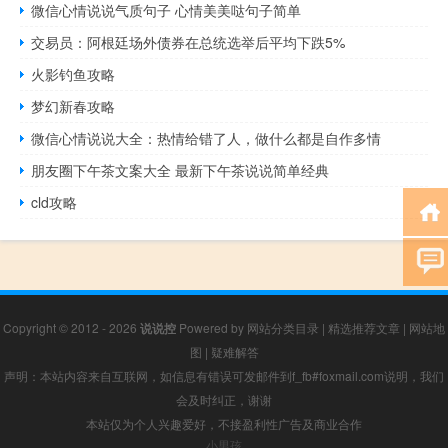
微信心情说说气质句子 心情美美哒句子简单
交易员：阿根廷场外债券在总统选举后平均下跌5%
火影钓鱼攻略
梦幻新春攻略
微信心情说说大全：热情给错了人，做什么都是自作多情
朋友圈下午茶文案大全 最新下午茶说说简单经典
cld攻略
Copyright © 2012 - 2026
说说控
Powered by
网站分类目录
|
精选推荐文章
|
网站地
图
|
疑难解答
声明：本站内容来自互联网，如信息有错误可发邮件到f_fb#foxmail.com说明，我们
会及时纠正，谢谢
本站仅为个人兴趣爱好，不接盈利性广告及商业合作
小男孩