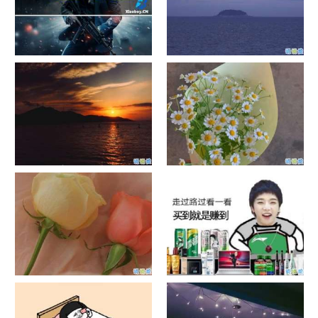
单目摄像头与双目摄像头
晚安励志语录带图片 晚安心语
励志鸡汤
日出文案温柔句子 看日出的微
晒风景照的唯美说说配图 适合
信说说配图
发风景的朋友圈文案
官宣恋爱的说说配图 官宣句子
抖音摆地摊文案 摆地摊的搞笑
简短创意
说说带图片