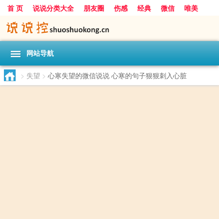
首 页
说说分类大全
朋友圈
伤感
经典
微信
唯美
励志
爱情
女生
搞笑
一句话
网站导航
>
失望
>
心寒失望的微信说说 心寒的句子狠狠刺入心脏