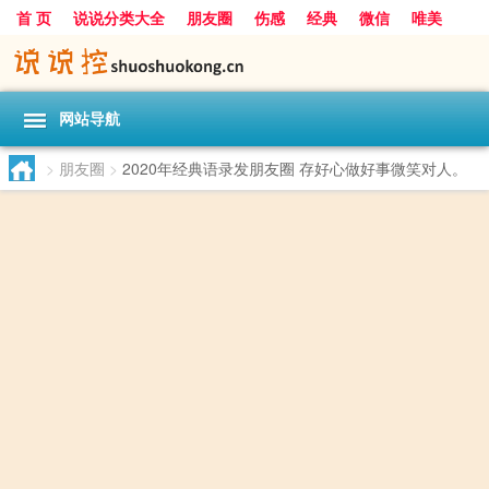
首 页
说说分类大全
朋友圈
伤感
经典
微信
唯美
励志
爱情
女生
搞笑
一句话
网站导航
>
朋友圈
>
2020年经典语录发朋友圈 存好心做好事微笑对人。