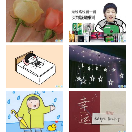
日出文案温柔句子 看日出的微
晒风景照的唯美说说配图 适合
信说说配图
发风景的朋友圈文案
官宣恋爱的说说配图 官宣句子
抖音摆地摊文案 摆地摊的搞笑
简短创意
说说带图片
谐音梗土味情话大全带图片 油
很酷的霸气句子带图片 最新霸
腻搞笑的土味情话
气说说高冷范