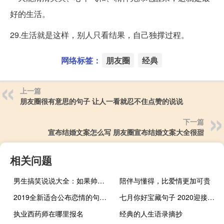
好的生活。
29.生活就是这样，别人只看结果，自己独撑过程。
网络标签：
朋友圈
经典
上一篇
朋友圈很有意思的句子 让人一看就忍不住点赞的说说
下一篇
宣布结婚文案怎么写 朋友圈宣布结婚文案大全很甜
相关问题
男生搞笑说说大全：如果帅是一种错，那么我愿意一错再错
陪伴与懂得，比爱情更加可贵
2019全新适合公布恋情的句子大全 恋爱或结婚高调晒幸福的句子
七月你好宝藏句子 2020迎接七月的微信个性小短句
执业西药师在哪里报名
经典的人生语录摘抄