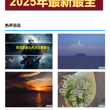
热评说说
单目摄像头与双目摄像头
晚安励志语录带图片 晚安心语
励志鸡汤