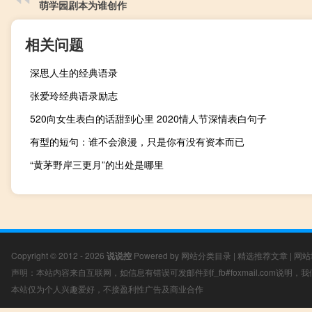
萌学园剧本为谁创作
相关问题
深思人生的经典语录
张爱玲经典语录励志
520向女生表白的话甜到心里 2020情人节深情表白句子
有型的短句：谁不会浪漫，只是你有没有资本而已
“黄茅野岸三更月”的出处是哪里
Copyright © 2012 - 2026
说说控
Powered by
网站分类目录
|
精选推荐文章
|
网站
声明：本站内容来自互联网，如信息有错误可发邮件到f_fb#foxmail.com说明
本站仅为个人兴趣爱好，不接盈利性广告及商业合作