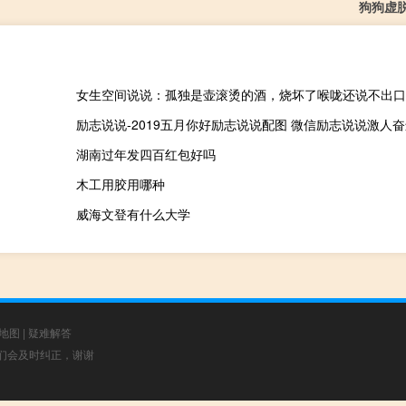
狗狗虚
女生空间说说：孤独是壶滚烫的酒，烧坏了喉咙还说不出口
励志说说-2019五月你好励志说说配图 微信励志说说激人
湖南过年发四百红包好吗
木工用胶用哪种
威海文登有什么大学
地图
|
疑难解答
，我们会及时纠正，谢谢