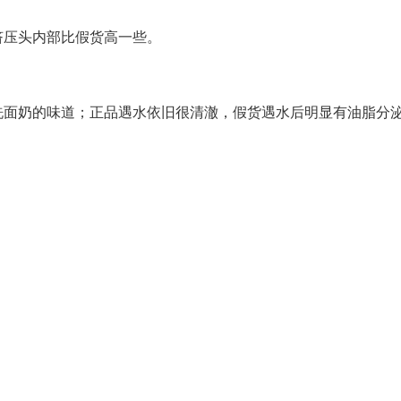
挤压头内部比假货高一些。
洗面奶的味道；正品遇水依旧很清澈，假货遇水后明显有油脂分