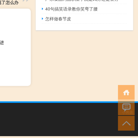
脱了怎么办
40句搞笑语录教你笑弯了腰
怎样做春节皮
奋进
小男孩