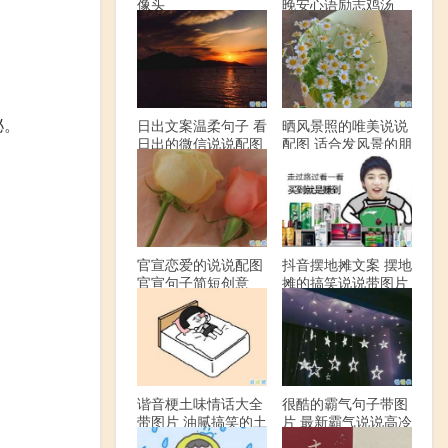
像头
晚安心语励志鸡汤
泌。
日出文案温柔句子 看
晒风景照的唯美说说
日出的微信说说配图
配图 适合发风景的朋
友圈文案
官宣恋爱的说说配图
抖音摆地摊文案 摆地
官宣句子简短创意
摊的搞笑说说带图片
谐音梗土味情话大全
很酷的霸气句子带图
带图片 油腻搞笑的土
片 最新霸气说说高冷
味情话
范