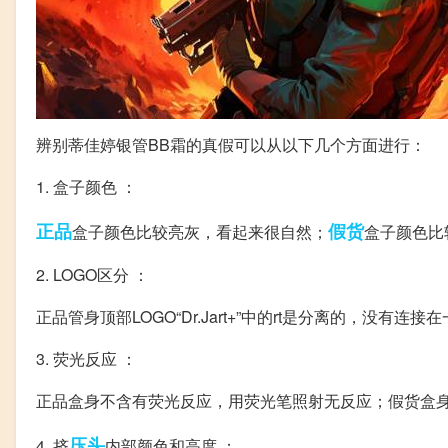
辨别蒂佳婷银管BB霜的真假可以从以下几个方面进行：
1. 盒子颜色 ：
正品
假货
盒子颜色比较亮灰，看起来很自然；
盒子颜色比
2. LOGO区分 ：
正品管身顶部LOGO“Dr.Jart+”中的rt是分离的，没有连
3. 荧光反应 ：
正品盒身不含有荧光反应，用荧光笔照射无反应；假货盒
压头
4. 挤
内部颜色和高度 ：