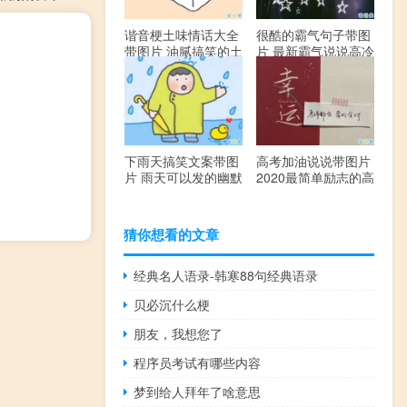
谐音梗土味情话大全
很酷的霸气句子带图
带图片 油腻搞笑的土
片 最新霸气说说高冷
味情话
范
下雨天搞笑文案带图
高考加油说说带图片
片 雨天可以发的幽默
2020最简单励志的高
句子
考文案
猜你想看的文章
经典名人语录-韩寒88句经典语录
贝必沉什么梗
朋友，我想您了
程序员考试有哪些内容
梦到给人拜年了啥意思