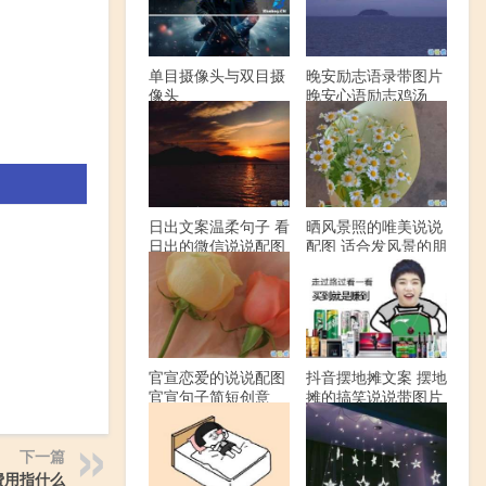
单目摄像头与双目摄
晚安励志语录带图片
像头
晚安心语励志鸡汤
日出文案温柔句子 看
晒风景照的唯美说说
日出的微信说说配图
配图 适合发风景的朋
友圈文案
官宣恋爱的说说配图
抖音摆地摊文案 摆地
官宣句子简短创意
摊的搞笑说说带图片
下一篇
费用指什么