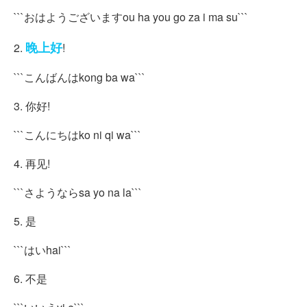
```おはようございますou ha you go za i ma su```
晚上好
2.
!
```こんばんはkong ba wa```
3. 你好!
```こんにちはko ni qi wa```
4. 再见!
```さようならsa yo na la```
5. 是
```はいhai```
6. 不是