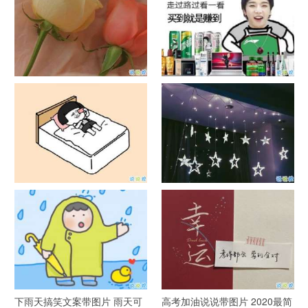
官宣恋爱的说说配图 官宣句子
抖音摆地摊文案 摆地摊的搞笑
简短创意
说说带图片
谐音梗土味情话大全带图片 油
很酷的霸气句子带图片 最新霸
腻搞笑的土味情话
气说说高冷范
下雨天搞笑文案带图片 雨天可
高考加油说说带图片 2020最简