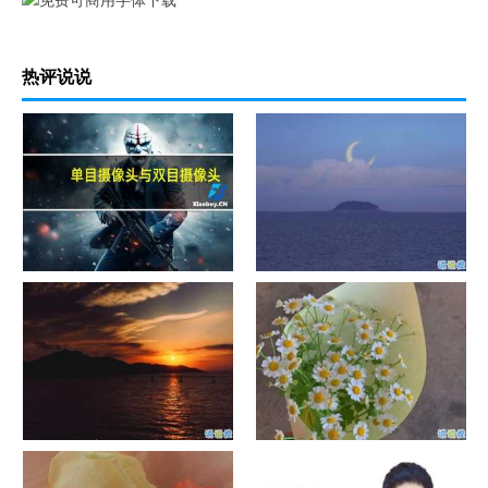
热评说说
单目摄像头与双目摄像头
晚安励志语录带图片 晚安心语
励志鸡汤
日出文案温柔句子 看日出的微
晒风景照的唯美说说配图 适合
信说说配图
发风景的朋友圈文案