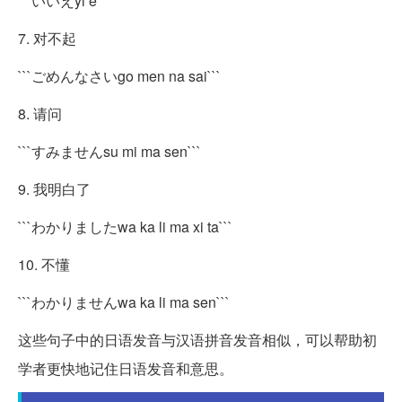
```いいえyi e```
7. 对不起
```ごめんなさいgo men na sai```
8. 请问
```すみませんsu mi ma sen```
9. 我明白了
```わかりましたwa ka li ma xi ta```
10. 不懂
```わかりませんwa ka li ma sen```
这些句子中的日语发音与汉语拼音发音相似，可以帮助初
学者更快地记住日语发音和意思。