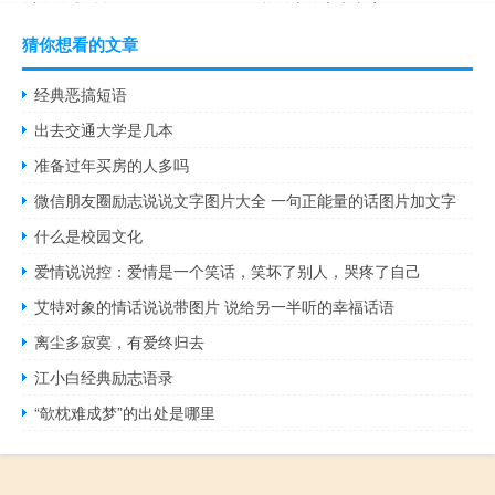
以发的幽默句子
单励志的高考文案
猜你想看的文章
经典恶搞短语
出去交通大学是几本
准备过年买房的人多吗
微信朋友圈励志说说文字图片大全 一句正能量的话图片加文字
什么是校园文化
爱情说说控：爱情是一个笑话，笑坏了别人，哭疼了自己
艾特对象的情话说说带图片 说给另一半听的幸福话语
离尘多寂寞，有爱终归去
江小白经典励志语录
“欹枕难成梦”的出处是哪里