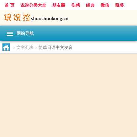
首 页
说说分类大全
朋友圈
伤感
经典
微信
唯美
励志
爱情
女生
搞笑
一句话
网站导航
>
文章列表
>
简单日语中文发音