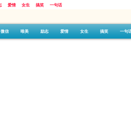
志
爱情
女生
搞笑
一句话
微信
唯美
励志
爱情
女生
搞笑
一句