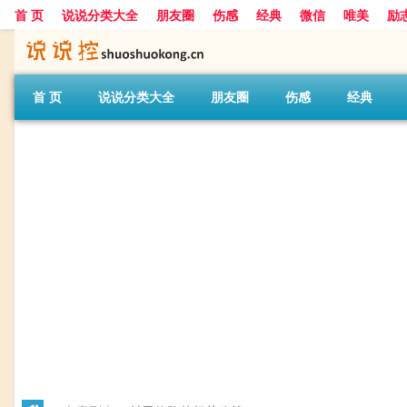
首 页
说说分类大全
朋友圈
伤感
经典
微信
唯美
励
首 页
说说分类大全
朋友圈
伤感
经典