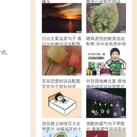
像头
晚安心语励志鸡汤
日出文案温柔句子 看
晒风景照的唯美说说
日出的微信说说配图
配图 适合发风景的朋
友圈文案
方式。
官宣恋爱的说说配图
抖音摆地摊文案 摆地
官宣句子简短创意
摊的搞笑说说带图片
谐音梗土味情话大全
很酷的霸气句子带图
带图片 油腻搞笑的土
片 最新霸气说说高冷
味情话
范