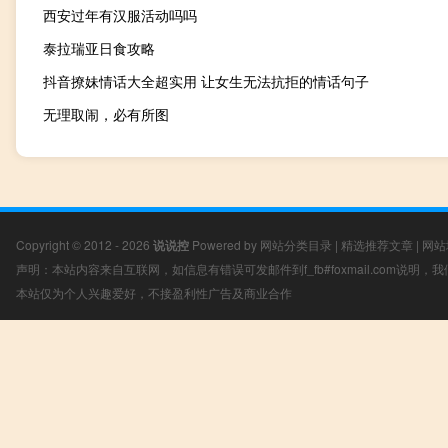
西安过年有汉服活动吗吗
泰拉瑞亚日食攻略
抖音撩妹情话大全超实用 让女生无法抗拒的情话句子
无理取闹，必有所图
Copyright © 2012 - 2026
说说控
Powered by
网站分类目录
|
精选推荐文章
|
网站
声明：本站内容来自互联网，如信息有错误可发邮件到f_fb#foxmail.com说明
本站仅为个人兴趣爱好，不接盈利性广告及商业合作