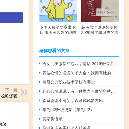
下雨天搞笑文案带图
高考加油说说带图片
片 雨天可以发的幽默
2020最简单励志的高
句子
考文案
猜你想看的文章
给女朋友微信红包八字情话 2019微信红包情话句子大全
表达心情的说说句子大全：我拥有她的曾经却错过了她的未来
南昌公办职业技术学校有哪些
下一篇
开心心情说说：有一种思念叫做望穿秋水，有一种寒冷叫做忘穿秋裤
什么吃汤圆
森系说说小清新，森系说说复古风
华为gt2升级鸿蒙（华为gt2）
黄家驹语录
挺好
你过年准备买什么衣服英语