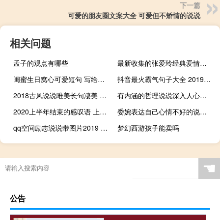
下一篇
可爱的朋友圈文案大全 可爱但不矫情的说说
相关问题
孟子的观点有哪些
最新收集的张爱玲经典爱情语录
闺蜜生日窝心可爱短句 写给闺蜜的话平凡感动
抖音最火霸气句子大全 2019年最新霸气心情说说
2018古风说说唯美长句凄美 精选40条唯美古风说说特别经典
有内涵的哲理说说深入人心：你全力以赴了，才有资格说自己运气不好
2020上半年结束的感叹语 上半年结束下半年开始经典说说
委婉表达自己心情不好的说说 悲喜都自渡才是自己的救赎 ​​​​
qq空间励志说说带图片2019 00后都爱的励志句子年轻人必备
梦幻西游孩子能卖吗
☚
公告