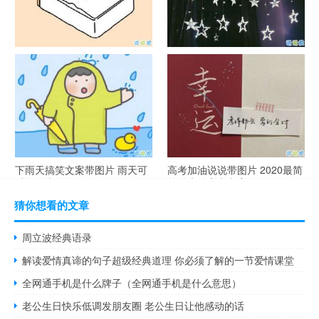
谐音梗土味情话大全带图片 油
很酷的霸气句子带图片 最新霸
腻搞笑的土味情话
气说说高冷范
下雨天搞笑文案带图片 雨天可
高考加油说说带图片 2020最简
以发的幽默句子
单励志的高考文案
猜你想看的文章
周立波经典语录
解读爱情真谛的句子超级经典道理 你必须了解的一节爱情课堂
全网通手机是什么牌子（全网通手机是什么意思）
老公生日快乐低调发朋友圈 老公生日让他感动的话