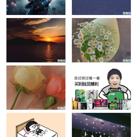
单目摄像头与双目摄像头
晚安励志语录带图片 晚安心语
励志鸡汤
日出文案温柔句子 看日出的微
晒风景照的唯美说说配图 适合
信说说配图
发风景的朋友圈文案
官宣恋爱的说说配图 官宣句子
抖音摆地摊文案 摆地摊的搞笑
简短创意
说说带图片