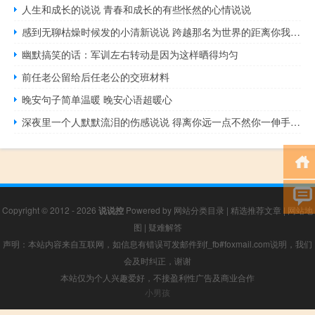
人生和成长的说说 青春和成长的有些怅然的心情说说
感到无聊枯燥时候发的小清新说说 跨越那名为世界的距离你我相遇
幽默搞笑的话：军训左右转动是因为这样晒得均匀
前任老公留给后任老公的交班材料
晚安句子简单温暖 晚安心语超暖心
深夜里一个人默默流泪的伤感说说 得离你远一点不然你一伸手就可以把我推开
Copyright © 2012 - 2026
说说控
Powered by
网站分类目录
|
精选推荐文章
|
网站地
图
|
疑难解答
声明：本站内容来自互联网，如信息有错误可发邮件到f_fb#foxmail.com说明，我们
会及时纠正，谢谢
本站仅为个人兴趣爱好，不接盈利性广告及商业合作
小男孩