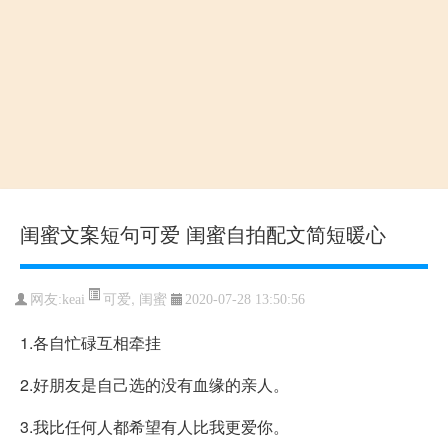
闺蜜文案短句可爱 闺蜜自拍配文简短暖心
可爱
,
闺蜜
网友:keai
2020-07-28 13:50:56
1.各自忙碌互相牵挂
2.好朋友是自己选的没有血缘的亲人。
3.我比任何人都希望有人比我更爱你。