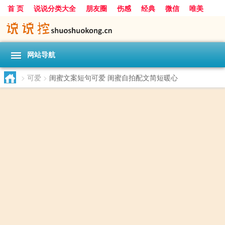
首 页
说说分类大全
朋友圈
伤感
经典
微信
唯美
励志
爱情
女生
搞笑
一句话
网站导航
>
可爱
>
闺蜜文案短句可爱 闺蜜自拍配文简短暖心