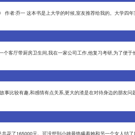
》 作者:乔一 这本书是上大学的时候,室友推荐给我的。大学四
一个客厅带厨房卫生间,我在一家公司工作,他复习考研,为了便于
她的故事比较有趣,和感情有点关系,更大的渣是在对待身边的朋友问
后总共花了165000元。可没想到小姚最终瞒着她和另一个女人结了