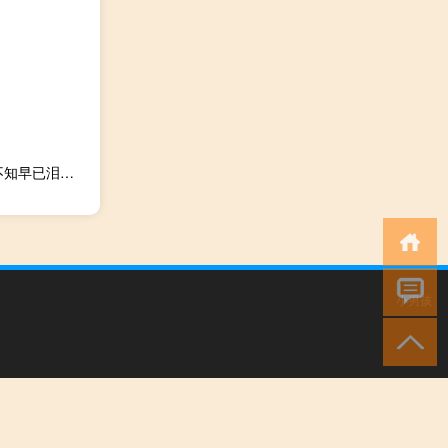
适合阴雨天心情惆怅沮丧时发的说说 我慢慢走在回忆中却不知早已泪流满面
小男孩