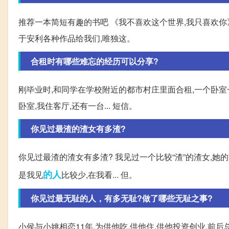
推荐一本简短有趣的书吧 《我不喜欢这个世界,我只喜欢你
于安利各种作品给我们,唯独这。
合租时有哪些难忘的经历可以分享?
刚毕业时,和同学在学校附近的都市村庄里面合租,一个卧室
卧室,我住客厅,还有一台... 短信。
你见过最渣的渣女有多渣?
你见过最渣的渣女有多渣? 我见过一个比较“渣”的渣女,
的人
是我见
比较少,在我看... 但。
你见过最无耻的人，有多无耻?做了哪些无耻之事?
小侯与小姚相恋11年,为供他吃,供他住,供他投资创业,前