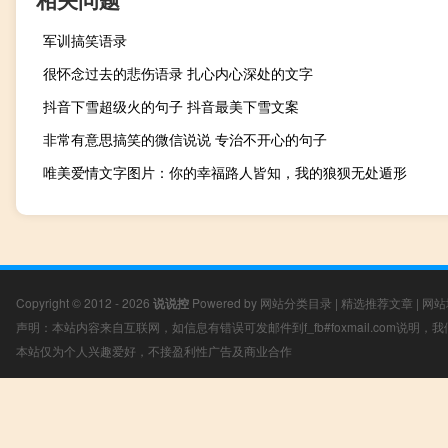
军训搞笑语录
很怀念过去的悲伤语录 扎心内心深处的文字
抖音下雪超级火的句子 抖音最美下雪文案
非常有意思搞笑的微信说说 专治不开心的句子
唯美爱情文字图片：你的幸福路人皆知，我的狼狈无处遁形
Copyright © 2012 - 2026
说说控
Powered by
网站分类目录
|
精选推荐文章
|
网站
声明：本站内容来自互联网，如信息有错误可发邮件到f_fb#foxmail.com说明
本站仅为个人兴趣爱好，不接盈利性广告及商业合作