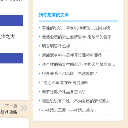
句子
考文案
猜你想看的文章
有趣的说说：喜欢玩神庙逃亡是因为我喜欢被人追
夜溜之大
傻傻爱恋的男生爱情语录-用放肆的笑来麻痹自己心中所受的伤
明言明语什么梗
新能源材料与器件开设课程有哪些
超个性的搞笑空间语录-笑翻天的脑经急转弯
很多关系不用风吹，自然就散了
“周之不革者”的出处是哪里
春节送客户礼品要怎么讲
霸道说说有个性：不为自己的梦想努力，那就只能为别人的梦想打工
下一篇
小林清志豆瓣（小林清志简介）
明vi 攻略