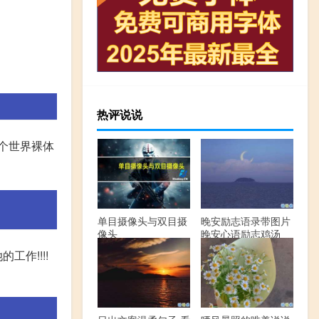
热评说说
来个世界裸体
单目摄像头与双目摄
晚安励志语录带图片
像头
晚安心语励志鸡汤
作!!!!