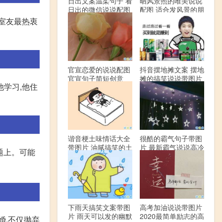
日出文案温柔句子 看
晒风景照的唯美说说
日出的微信说说配图
配图 适合发风景的朋
友圈文案
年室友最热衷
官宣恋爱的说说配图
抖音摆地摊文案 摆地
官宣句子简短创意
摊的搞笑说说带图片
他学习,他住
谐音梗土味情话大全
很酷的霸气句子带图
带图片 油腻搞笑的土
片 最新霸气说说高冷
题上。可能
味情话
范
下雨天搞笑文案带图
高考加油说说带图片
片 雨天可以发的幽默
2020最简单励志的高
婚,不仅抛弃