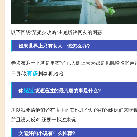
以下围绕“某姐妹攻略”主题解决网友的困惑
如果世界上只有女人，该怎么办?
弄块布遮一下就是更衣室了,大街上天天都是叽叽喳喳的声音
有多
日,那该
刺激啊,哈哈...
见过
你
或遭遇过的最荒唐的事是什么?
所以我要请他们还有店里的其她几个玩的好的姐妹们来吃饭。
并且没人反对,还要一起过来玩...
文笔好的小说有什么推荐?