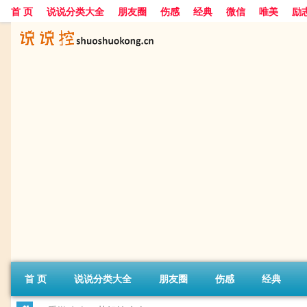
首 页
说说分类大全
朋友圈
伤感
经典
微信
唯美
励
首 页
说说分类大全
朋友圈
伤感
经典