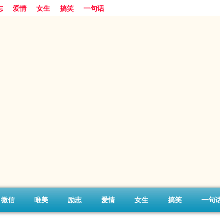
志
爱情
女生
搞笑
一句话
微信
唯美
励志
爱情
女生
搞笑
一句