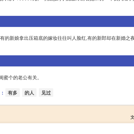
,有的新娘拿出压箱底的嫁妆往往叫人脸红,有的新郎却在新婚之
跟闺蜜个的老公有关。
：
有多
的人
见过
文