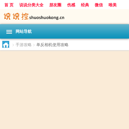
首 页
说说分类大全
朋友圈
伤感
经典
微信
唯美
励志
爱情
女生
搞笑
一句话
网站导航
>
手游攻略
>
单反相机使用攻略