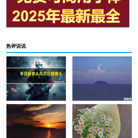
热评说说
单目摄像头与双目摄像头
晚安励志语录带图片 晚安心语
励志鸡汤