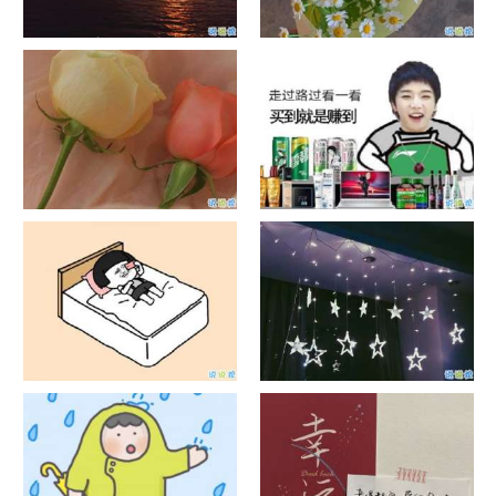
日出文案温柔句子 看日出的微
晒风景照的唯美说说配图 适合
信说说配图
发风景的朋友圈文案
官宣恋爱的说说配图 官宣句子
抖音摆地摊文案 摆地摊的搞笑
简短创意
说说带图片
谐音梗土味情话大全带图片 油
很酷的霸气句子带图片 最新霸
腻搞笑的土味情话
气说说高冷范