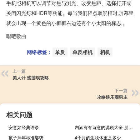
手机照相机可以调节对焦与测光、改变焦距、选择打开或
关闭闪光灯和HDR等功能。每当我们轻点取景框时,屏幕里
就会出现一个黄色的小框框右边还有个小太阳的标志,。
唱吧歌曲
网络标签：
单反
单反相机
相机
上一篇
美人计 殇游戏攻略
下一篇
攻略娱乐圈男主
相关问题
安意如经典语录
内涵有有诗意的说说大全 朋友圈配文诗意好听
孩子拜年标准姿势
4个月的边牧体重是多少